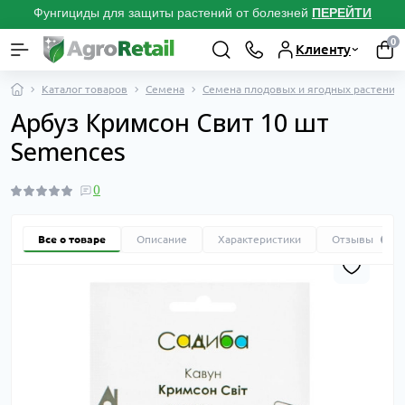
Фунгициды для защиты растений от болезней
ПЕРЕЙТИ
0
Клиенту
Каталог товаров
Семена
Семена плодовых и ягодных растений
Арбуз Кримсон Свит 10 шт
Semences
0
Все о товаре
Описание
Характеристики
Отзывы
0