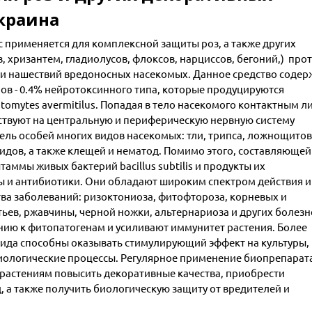
Украина
 применяется для комплексной защиты роз, а также других
, хризантем, гладиолусов, флоксов, нарциссов, бегоний,) про
 и нашествий вредоносных насекомых. Данное средство содер
ов - 0.4% нейротоксинного типа, которые продуцируются
omytes avermitilus. Попадая в тело насекомого контактным л
твуют на центральную и периферическую нервную систему
бель особей многих видов насекомых: тли, трипса, ложнощитов
идов, а также клещей и нематод. Помимо этого, составляющей
аммы живых бактерий bacillus subtilis и продукты их
 и антибиотики. Они обладают широким спектром действия и
ва заболеваний: ризоктониоза, фитофтороза, корневых и
тьев, ржавчины, черной ножки, альтернариоза и других болезн
нию к фитопатогенам и усиливают иммунитет растения. Более
вида способны оказывать стимулирующий эффект на культуры,
зиологические процессы. Регулярное применение биопрепарат
 растениям повысить декоративные качества, приобрести
 а также получить биологическую защиту от вредителей и