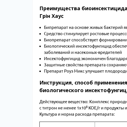
Преимущества биоинсектицида 
Грін Хаус
Бипрепарат на основе живых бактерий я
Средство стимулирует ростовые процесс
Биопрепарат способствует формировани
Биологический инсектофунгицид обеспеч
заболеваний и насекомых-вредителей
Инсектофунгицид экономичен благодар
Защитные свойства препарата сохраняют
Препарат Роуз Микс улучшает плодородие
Инструкция, способ применения
биологического инсектофунгици
Действующее вещество: Комплекс природных
8
с титром не менее 1х10
КОЕ/г и продукты 
Культура и норма расхода препарата: