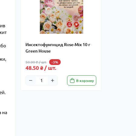
тив
жит
Инсектофунгицид Rose-Mix 10 г
ибо
Green House
ки,
50.00 ₴ / шт.
-3%
48.50 ₴ / шт.
В корзину
ей.
а на