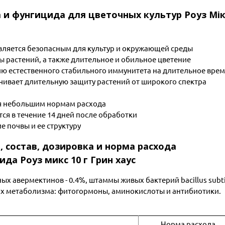
и фунгицида для цветочных культур Роуз Мік
вляется безопасным для культур и окружающей среды
ы растений, а также длительное и обильное цветение
ю естественного стабильного иммунитета на длительное вре
ивает длительную защиту растений от широкого спектра
я небольшим нормам расхода
ся в течение 14 дней после обработки
 почвы и ее структуру
, состав, дозировка и норма расхода
да Роуз микс 10 г Грин хаус
 авермектинов - 0.4%, штаммы живых бактерий bacillus subti
их метаболизма: фитогормоны, аминокислоты и антибиотики.
Норма расхода