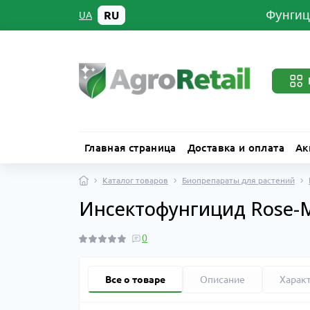
Фунгиц
RU
UA
Главная страница
Доставка и оплата
Ак
Каталог товаров
Биопрепараты для растений
Инсектофунгицид Rose-M
0
Все о товаре
Описание
Харак