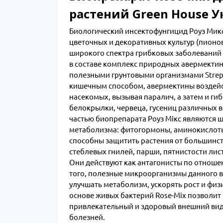
растений Green House 
Биологический инсектофунгицид Роуз Микс
цветочных и декоративных культур (пионов
широкого спектра грибковых заболеваний
в составе комплекс природных авермектин
полезными грунтовыми организмами Strept
кишечным способом, авермектины воздейс
насекомых, вызывая паралич, а затем и ги
белокрылки, червеца, гусениц различных в
частью биопрепарата Роуз Мікс являются шт
метаболизма: фитогормоны, аминокислоты
способны защитить растения от большинст
стеблевых гнилей, парши, пятнистости лис
Они действуют как антагонисты по отноше
того, полезные микроорганизмы данного 
улучшать метаболизм, ускорять рост и фи
основе живых бактерий Rose-Mix позволит
привлекательный и здоровый внешний вид,
болезней.