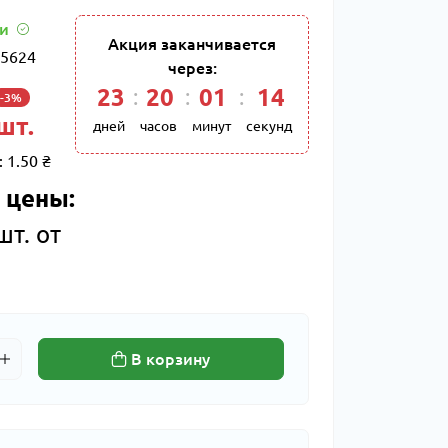
ии
Акция заканчивается
5624
через:
23
20
01
13
-3%
 шт.
дней
часов
минут
секунд
:
1.50 ₴
 цены:
шт. от
В корзину