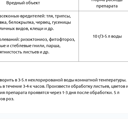
Вредный объект
препарата
секомых-вредителей: тля, трипсы,
ка, белокрылка, червец, гусеницы
личных видов, клещи и др.
10 г/3-5 л воды
олеваний: ризоктониоз, фитофтороз,
ые и стеблевые гнили, парша,
ятнистость листьев и др.
творить в 3-5 л нехлорированой воды комнатной температуры.
 течение 3-4-х часов. Произвести обработку листьев, цветов 
я препарата проявятся через 1-3 дня после обработки. 5 л
ов роз.