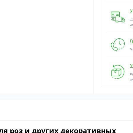
У
Д
д
Г
Ч
У
в
д
ля роз и других декоративных