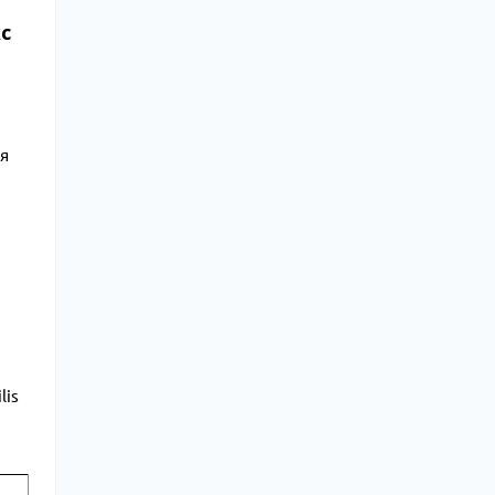
с
мя
lis