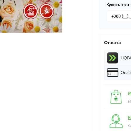
Купить этот 
Оплата
LIQP
Оплат
М
М
В
С