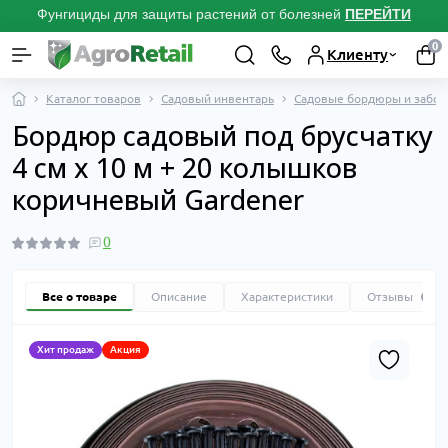
Фунгициды для защиты растений от болезней
ПЕРЕЙТИ
0
Клиенту
Каталог товаров
Садовый инвентарь
Садовые бордюры и забо
Бордюр садовый под брусчатку
4 см х 10 м + 20 колышков
коричневый Gardener
0
Все о товаре
Описание
Характеристики
Отзывы
0
Хит продаж
Акция