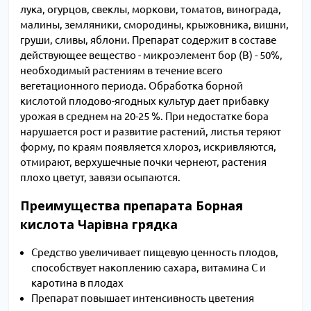
лука, огурцов, свеклы, моркови, томатов, винограда,
малины, земляники, смородины, крыжовника, вишни,
груши, сливы, яблони. Препарат содержит в составе
действующее вещество - микроэлемент бор (B) - 50%,
необходимый растениям в течение всего
вегетационного периода. Обработка борной
кислотой плодово-ягодных культур дает прибавку
урожая в среднем на 20-25 %. При недостатке бора
нарушается рост и развитие растений, листья теряют
форму, по краям появляется хлороз, искривляются,
отмирают, верхушечные почки чернеют, растения
плохо цветут, завязи осыпаются.
Преимущества препарата Борная
кислота Чарівна грядка
Средство увеличивает пищевую ценность плодов,
способствует накоплению сахара, витамина С и
каротина в плодах
Препарат повышает интенсивность цветения