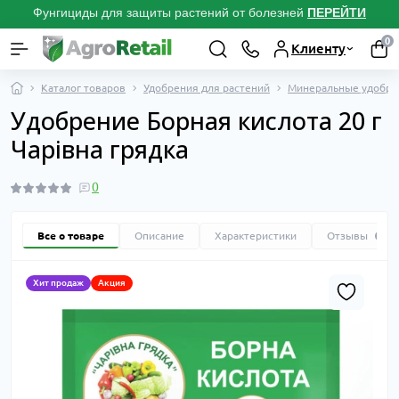
Фунгициды для защиты растений от болезней
ПЕРЕЙТИ
0
Клиенту
Каталог товаров
Удобрения для растений
Минеральные удобре
Удобрение Борная кислота 20 г
Чарівна грядка
0
Все о товаре
Описание
Характеристики
Отзывы
0
Хит продаж
Акция