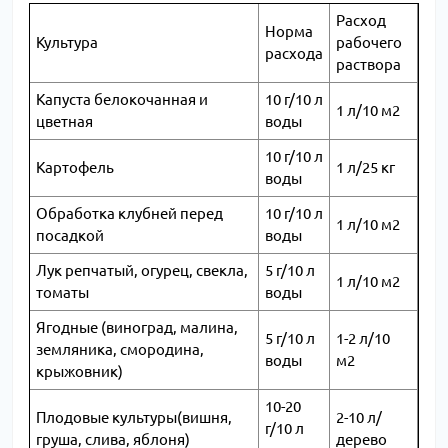
Расход
Норма
Культура
рабочего
расхода
раствора
Капуста белокочанная и
10 г/10 л
1 л/10 м2
цветная
воды
10 г/10 л
Картофель
1 л/25 кг
воды
Обработка клубней перед
10 г/10 л
1 л/10 м2
посадкой
воды
Лук репчатый, огурец, свекла,
5 г/10 л
1 л/10 м2
томаты
воды
Ягодные (виноград, малина,
5 г/10 л
1-2 л/10
земляника, смородина,
воды
м2
крыжовник)
10-20
Плодовые культуры(вишня,
2-10 л/
г/10 л
груша, слива, яблоня)
дерево