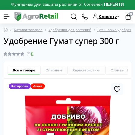
Фунгициды для защиты растений от болезней
ПЕРЕЙТИ
0
Клиенту
Каталог товаров
Удобрения для растений
Гуминовые удобрения
Удобрение Гумат супер 300 г
0
Все о товаре
Описание
Характеристики
Отзывы
0
Хит продаж
Акция