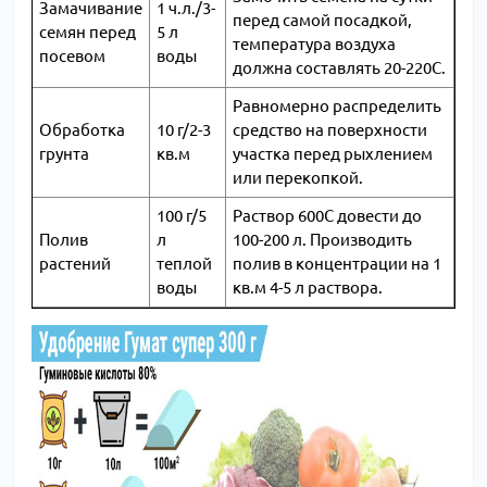
Замачивание
1 ч.л./3-
перед самой посадкой,
семян перед
5 л
температура воздуха
посевом
воды
должна составлять 20-220С.
Равномерно распределить
Обработка
10 г/2-3
средство на поверхности
грунта
кв.м
участка перед рыхлением
или перекопкой.
100 г/5
Раствор 600С довести до
Полив
л
100-200 л. Производить
растений
теплой
полив в концентрации на 1
воды
кв.м 4-5 л раствора.