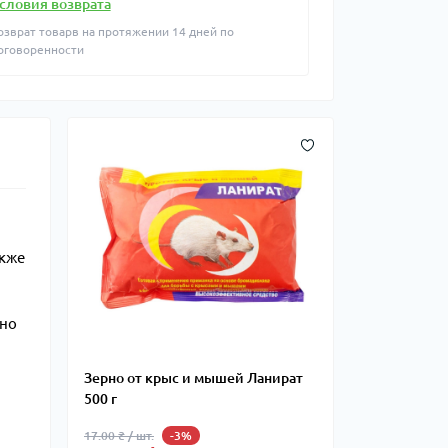
словия возврата
озврат товарв на протяжении 14 дней по
оговоренности
акже
нно
Зерно от крыс и мышей Ланират
500 г
17.00 ₴ / шт.
-3%