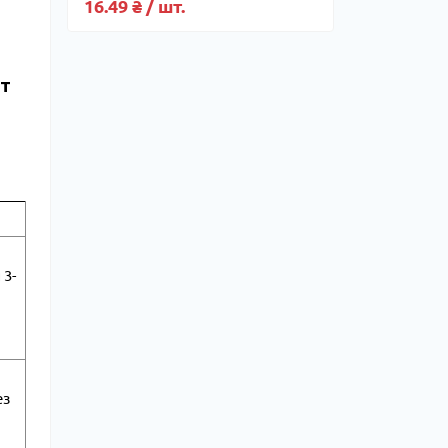
16.49 ₴ / шт.
ат
 3-
ез