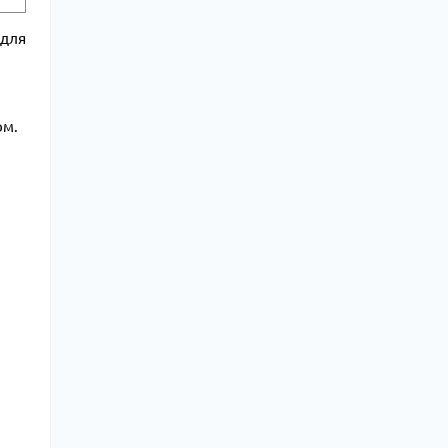
 для
ом.