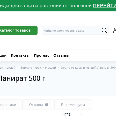
иды для защиты растений от болезней
ПЕРЕЙТ
Каталог товаров
ции
Контакты
Про нас
Отзывы
дентициды)
Зерно от крыс и мышей
Зерно от крыс и мышей Ланират 500
Ланират 500 г
теристики
Отзывы
Рекомендуем
0