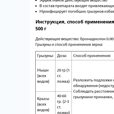
Эффективное действующее вещество
В состав препарата входят привлекающи
Мумифицирует погибших грызунов избавл
Инструкция, способ применения
500 г
Действующее вещество: бромадиолон 0.0
Грызуны и способ применения зерна:
Грызуны:
Доза:
Способ применения:
Мыши
20 гр (1
(всех
ст.
Разложить подложки с
видов)
ложка)
обнаружения (недосту
Соблюдать расстояни
40-60
грызунами приманки, 
Крысы
гр. (2-3
(всех
ст.
видов)
ложки)