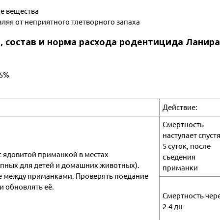
е вещества
яя от неприятного тлетворного запаха
, состав и норма расхода родентицида Ланир
05%
Действие:
Смертность
наступает спустя
5 суток, после
 ядовитой приманкой в местах
съедения
пных для детей и домашних животных).
приманки
е между приманками. Проверять поедание
и обновлять её.
Смертность чер
2-4 дн