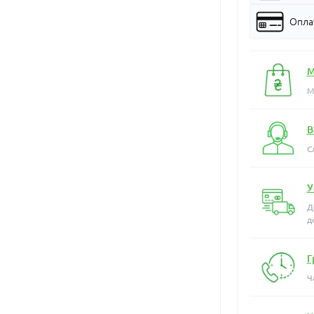
Оплат
М
М
В
С
У
Д
д
Г
Ч