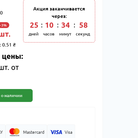
Акция заканчивается
0
через:
25
:
10
:
34
:
57
-3%
 шт.
дней
часов
минут
секунд
:
0.51 ₴
 цены:
шт. от
 о наличии
AY
Mastercard
Visa