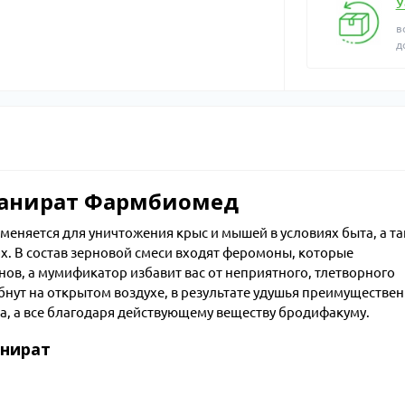
У
в
д
Ланират Фармбиомед
меняется для уничтожения крыс и мышей в условиях быта, а т
. В состав зерновой смеси входят феромоны, которые
ов, а мумификатор избавит вас от неприятного, тлетворного
бнут на открытом воздухе, в результате удушья преимуществе
а, а все благодаря действующему веществу бродифакуму.
нират