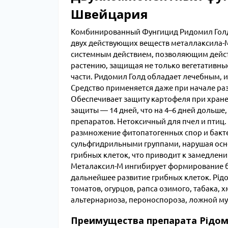
Швейцария
Комбинированный Фунгицид Ридомил Голд о
двух действующих веществ металлаксила-
системным действием, позволяющим дейст
растению, защищая не только вегетативные 
части. Ридомил Голд обладает лечебным,
Средство применяется даже при начале ра
Обеспечивает защиту картофеля при хран
защиты — 14 дней, что на 4–6 дней дольше,
препаратов. Нетоксичный для пчел и птиц
размножение фитопатогенных спор и бакте
сульфгидрильными группами, нарушая осн
грибных клеток, что приводит к замедлен
Металаксил-М ингибирует формирование бе
дальнейшее развитие грибных клеток. Рiд
томатов, огурцов, рапса озимого, табака, 
альтернариоза, пероноспороза, ложной му
Преимущества препарата Рідом