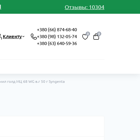
И
Отзывы: 10304
+380 (66) 874-68-40
0
0
Клиенту
+380 (98) 132-05-74
+380 (63) 640-59-36
ил голд МЦ 68 WG в.г 50 г Syngenta