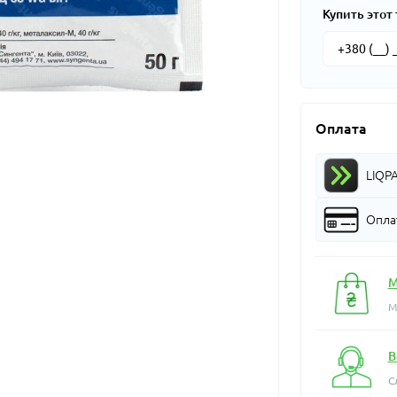
Купить этот 
Оплата
LIQP
Оплат
М
М
В
С