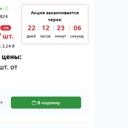
ии
Акция заканчивается
824
через:
22
:
12
:
23
:
05
-3%
/ шт.
дней
часов
минут
секунд
:
3.24 ₴
 цены:
шт. от
В корзину