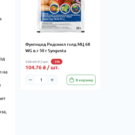
я
Фунгицид Ридомил голд МЦ 68
WG в.г 50 г Syngenta
иод
108.00 ₴ / шт.
-3%
104.76 ₴ / шт.
и на
В корзину
е
ает
оза,