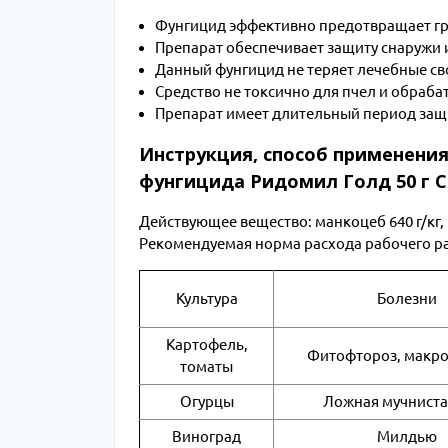
Фунгицид эффективно предотвращает гр
Препарат обеспечивает защиту снаружи 
Данный фунгицид не теряет лечебные св
Средство не токсично для пчел и обраб
Препарат имеет длительный период защи
Инструкция, способ применения
фунгицида Ридомил Голд 50 г С
Действующее вещество: манкоцеб 640 г/кг, 
Рекомендуемая норма расхода рабочего ра
Культура
Болезни
Картофель,
Фитофтороз, макр
томаты
Огурцы
Ложная мучниста
Виноград
Милдью