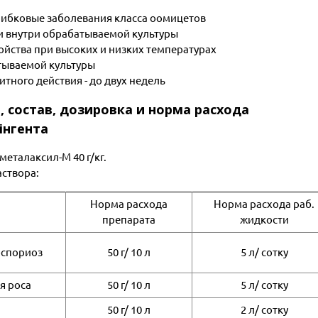
ибковые заболевания класса оомицетов
и внутри обрабатываемой культуры
ойства при высоких и низких температурах
атываемой культуры
тного действия - до двух недель
, состав, дозировка и норма расхода
інгента
металаксил-М 40 г/кг.
створа:
Норма расхода
Норма расхода раб.
препарата
жидкости
оспориоз
50 г/ 10 л
5 л/ сотку
я роса
50 г/ 10 л
5 л/ сотку
50 г/ 10 л
2 л/ сотку