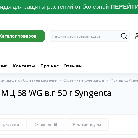
иды для защиты растений от болезней
ПЕРЕЙТ
Каталог товаров
ции
Контакты
Про нас
Отзывы
унгициды от болезней растений
Системные фунгициды
Фунгицид Ридом
Ц 68 WG в.г 50 г Syngenta
теристики
Отзывы
Рекомендуем
0