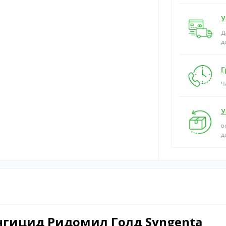
У
Д
д
Г
Ч
У
в
д
гицид Ридомил Голд Syngenta