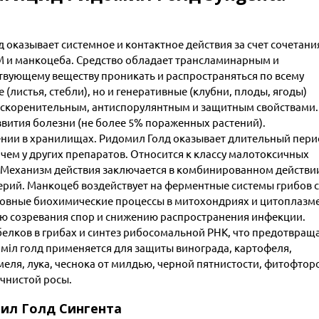
казывает системное и контактное действия за счет сочетани
М и манкоцеба. Средство обладает трансламинарным и
вующему веществу проникать и распространяться по всему
(листья, стебли), но и генеративные (клубни, плоды, ягоды)
 искоренительным, антиспорулянтным и защитным свойствами.
звития болезни (не более 5% пораженных растений).
ении в хранилищах. Ридомил Голд оказывает длительный пер
 чем у других препаратов. Относится к классу малотоксичных
. Механизм действия заключается в комбинированном действи
рий. Манкоцеб воздействует на ферментные системы грибов с
овные биохимические процессы в митохондриях и цитоплазм
ию созревания спор и снижению распространения инфекции.
лков в грибах и синтез рибосомальной РНК, что предотвращ
оміл голд применяется для защиты винограда, картофеля,
хмеля, лука, чеснока от милдью, черной пятнистости, фитофтор
чнистой росы.
ил Голд Сингента