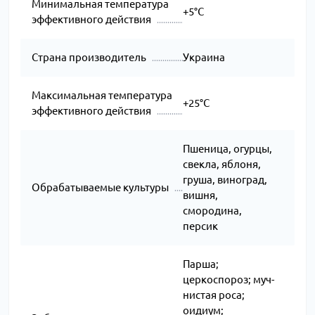
Минимальная температура
+5°C
эффективного действия
Страна производитель
Украина
Максимальная температура
+25°C
эффективного действия
Пшеница, огурцы,
свекла, яблоня,
груша, виноград,
Обрабатываемые культуры
вишня,
смородина,
персик
Парша;
церкоспороз; муч­
нис­тая ро­са;
оидиум;