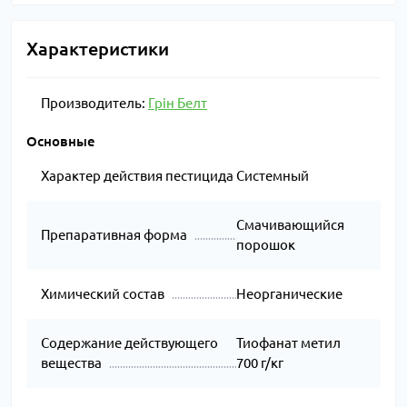
роса,
30/2
смородина
воды
антракноз
Характеристики
Оидиум,
15 г//10 л
Виноградники
30/3
серая гниль
воды
Производитель:
Грін Белт
Основные
Характер действия пестицида
Системный
Смачивающийся
Препаративная форма
порошок
Химический состав
Неорганические
Содержание действующего
Тиофанат метил
вещества
700 г/кг