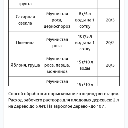
грунта
Мучнистая
8 г/5 л
Сахарная
роса,
воды на 1
20/3
свекла
церкоспороз
сотку
10 г/5 л
Мучнистая
Пшеница
воды на 1
20/2
роса
сотку
Мучнистая
15 г/10 л
Яблоня, груша
роса, парша,
20/3
воды
монилиоз
Мучнистая
15 г/10 л
Персик
роса,
30/1
воды
Способ обработки: опрыскивание в период вегетации.
монилиоз
Расход рабочего раствора для плодовых деревьев: 2 л
10 г/10 л
на дерево до 6 лет. На взрослое дерево - до 10 л.
Вишня
Коккомикоз
20/3
воды
Мучнистая
Черная
10 г/10 л