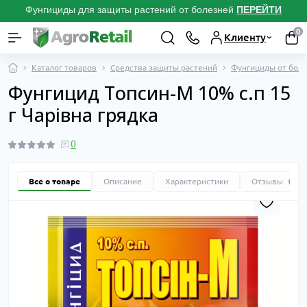
Фунгициды для защиты растений от болезней
ПЕРЕЙТИ
0
Клиенту
Каталог товаров
Средства защиты растений
Фунгициды от боле
Фунгицид Топсин-М 10% с.п 15
г Чарівна грядка
0
Все о товаре
Описание
Характеристики
Отзывы
0