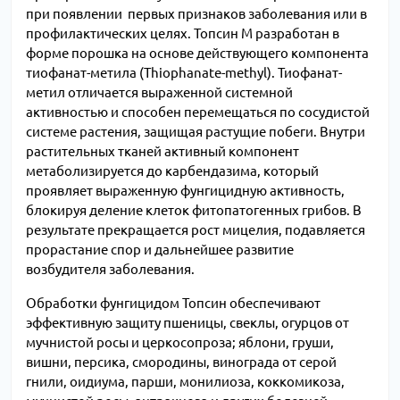
при появлении первых признаков заболевания или в
профилактических целях. Топсин М разработан в
форме порошка на основе действующего компонента
тиофанат-метила (Thiophanate-methyl). Тиофанат-
метил отличается выраженной системной
активностью и способен перемещаться по сосудистой
системе растения, защищая растущие побеги. Внутри
растительных тканей активный компонент
метаболизируется до карбендазима, который
проявляет выраженную фунгицидную активность,
блокируя деление клеток фитопатогенных грибов. В
результате прекращается рост мицелия, подавляется
прорастание спор и дальнейшее развитие
возбудителя заболевания.
Обработки фунгицидом Топсин обеспечивают
эффективную защиту пшеницы, свеклы, огурцов от
мучнистой росы и церкосопроза; яблони, груши,
вишни, персика, смородины, винограда от серой
гнили, оидиума, парши, монилиоза, коккомикоза,