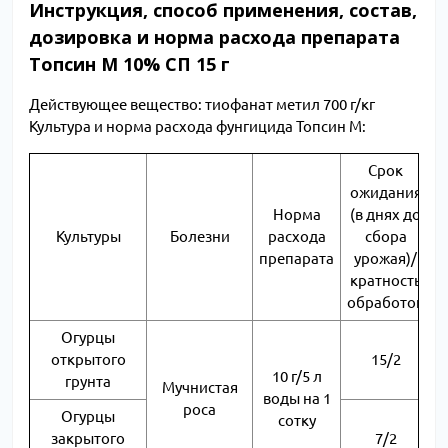
Инструкция, способ применения, состав,
дозировка и норма расхода препарата
Топсин М 10% СП 15 г
Действующее вещество: тиофанат метил 700 г/кг
Культура и норма расхода фунгицида Топсин М:
Срок
ожидания
Норма
(в днях до
Культуры
Болезни
расхода
сбора
препарата
урожая)/
кратность
обработок
Огурцы
открытого
15/2
10 г/5 л
грунта
Мучнистая
воды на 1
роса
Огурцы
сотку
закрытого
7/2