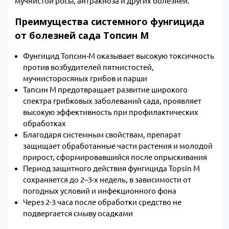
мучнистой росы, антракноза и других болезней.
Преимущества системного фунгицида
от болезней сада Топсин М
Фунгицид Топсин-М оказывает высокую токсичность
против возбудителей пятнистостей,
мучнисторосяных грибов и парши
Тапсин М предотвращает развитие широкого
спектра грибковых заболеваний сада, проявляет
высокую эффективность при профилактических
обработках
Благодаря системным свойствам, препарат
защищает обработанные части растения и молодой
прирост, сформировавшийся после опрыскивания
Период защитного действия фунгицида Topsin M
сохраняется до 2–3-х недель, в зависимости от
погодных условий и инфекционного фона
Через 2-3 часа после обработки средство не
подвергается смыву осадками