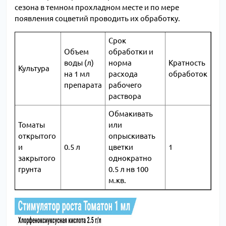
сезона в темном прохладном месте и по мере
появления соцветий проводить их обработку.
Срок
Объем
обработки и
воды (л)
норма
Кратность
Культура
на 1 мл
расхода
обработок
препарата
рабочего
раствора
Обмакивать
Томаты
или
открытого
опрыскивать
и
0.5 л
цветки
1
закрытого
однократно
грунта
0.5 л нв 100
м.кв.