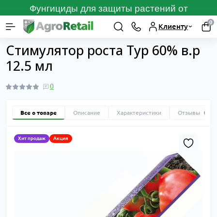
Фунгициды для защиты растений от
болезней
ПЕРЕЙТИ
0
Клиенту
Каталог товаров
Стимуляторы и регуляторы роста растений
Ст
Стимулятор роста Тур 60% в.р
12.5 мл
0
Все о товаре
Описание
Характеристики
Отзывы
0
Хит продаж
Акция