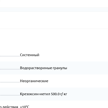
Системный
Водорастворимые гранулы
Неорганические
Крезоксим-метил 500.0 г/ кг
о действия
+10°C