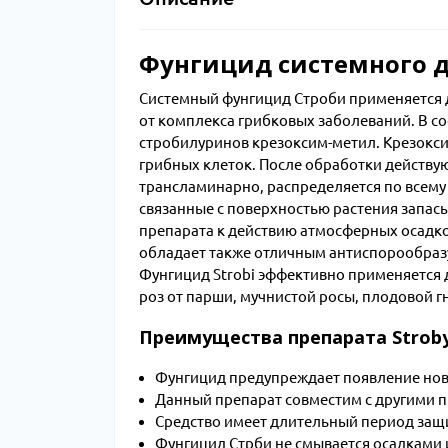
Фунгицид системного д
Системный фунгицид Строби применяется д
от комплекса грибковых заболеваний. В с
стробилуринов крезоксим-метил. Крезокс
грибных клеток. После обработки действу
трансламинарно, распределяется по всему
связанные с поверхностью растения запасы
препарата к действию атмосферных осадков
обладает также отличным антиспорообраз
Фунгицид Strobi эффективно применяется д
роз от парши, мучнистой росы, плодовой г
Преимущества препарата Strob
Фунгицид предупреждает появление нов
Данный препарат совместим с другими 
Средство имеет длительный период защит
Фунгицид Стрби не смывается осадками 