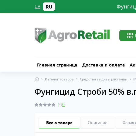
Фунгиц
RU
UA
Главная страница
Доставка и оплата
Ак
Каталог товаров
Средства защиты растений
Ф
Фунгицид Строби 50% в.г 
0
Все о товаре
Описание
Харак