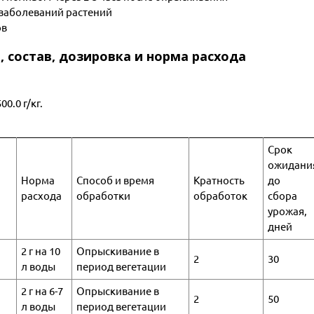
 заболеваний растений
ов
, состав, дозировка и норма расхода
0.0 г/кг.
Срок
ожидани
Норма
Способ и время
Кратность
до
расхода
обработки
обработок
сбора
урожая,
дней
2 г на 10
Опрыскивание в
2
30
л воды
период вегетации
2 г на 6-7
Опрыскивание в
2
50
л воды
период вегетации