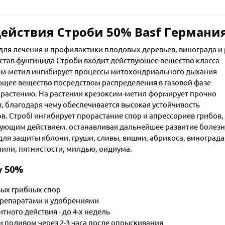
ействия Строби 50% Basf Германи
ля лечения и профилактики плодовых деревьев, винограда и 
остав фунгицида Строби входит действующее вещество класса
им-метил ингибирует процессы митохондриального дыхания
ющее вещество посредством распределения в газовой фазе
 растению. На растении крезоксим-метил формирует прочно
, благодаря чему обеспечивается высокая устойчивость
. Стробі ингибирует прорастание спор и апрессориев грибов,
ующим действием, останавливая дальнейшее развитие болезн
ля защиты яблони, груши, сливы, вишни, абрикоса, винограда
нили, пятнистости, милдью, оидиума.
y 50%
ых грибных спор
препаратами и удобрениями
ного действия - до 4-х недель
и поливом через 2-3 часа после опрыскивания