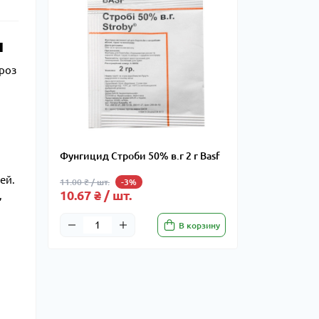
я
роз
Фунгицид Строби 50% в.г 2 г Basf
ей.
11.00 ₴ / шт.
-3%
10.67 ₴ / шт.
,
В корзину