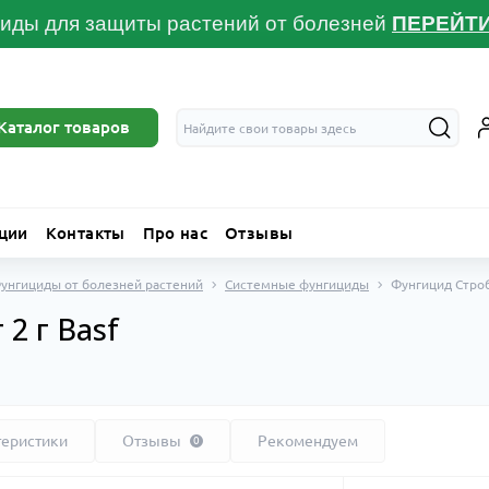
иды для защиты растений от болезней
ПЕРЕЙТ
Каталог товаров
ции
Контакты
Про нас
Отзывы
унгициды от болезней растений
Системные фунгициды
Фунгицид Строби
2 г Basf
теристики
Отзывы
Рекомендуем
0