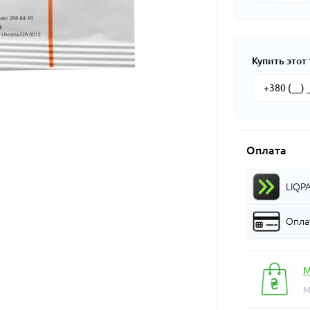
Купить этот 
Оплата
LIQP
Оплат
М
М