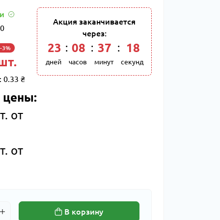
ии
Акция заканчивается
0
через:
23
:
08
:
37
:
17
-3%
 шт.
дней
часов
минут
секунд
:
0.33 ₴
 цены:
т. от
т. от
В корзину