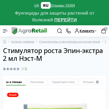
RU
Отзывы: 10304
UA
Фунгициды для защиты растений от
болезней
ПЕРЕЙТИ
0
Клиенту
Каталог товаров
Стимуляторы и регуляторы роста растений
Пр
Стимулятор роста Эпин-экстра
2 мл Нэст-М
0
Все о товаре
Описание
Характеристики
Отзывы
0
Акция