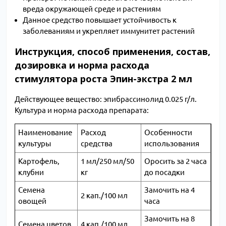
вреда окружающей среде и растениям
Данное средство повышает устойчивость к
заболеваниям и укрепляет иммунитет растений
Инструкция, способ применения, состав,
дозировка и норма расхода
стимулятора роста Эпин-экстра 2 мл
Действующее вещество: эпибрассинолид 0.025 г/л.
Культура и норма расхода препарата:
Наименование
Расход
Особенности
культуры
средства
использования
Картофель,
1 мл/250 мл/50
Оросить за 2 часа
клубни
кг
до посадки
Семена
Замочить на 4
2 кап./100 мл
овощей
часа
Замочить на 8
Семена цветов
4 кап./100 мл