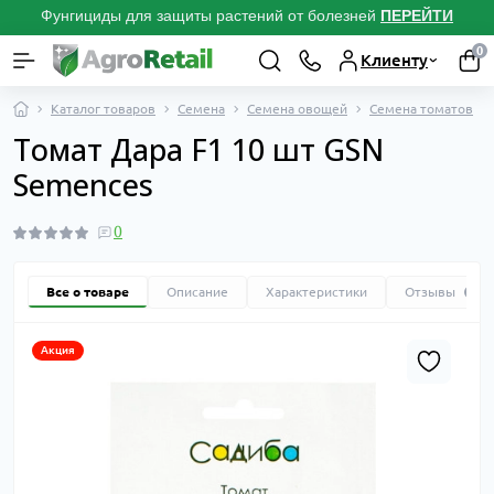
Фунгициды для защиты растений от болезней
ПЕРЕЙТИ
0
Клиенту
Каталог товаров
Семена
Семена овощей
Семена томатов
Томат Дара F1 10 шт GSN
Semences
0
Все о товаре
Описание
Характеристики
Отзывы
0
Акция