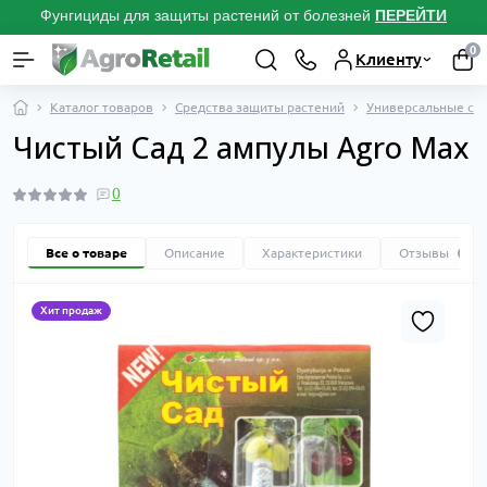
Фунгициды для защиты растений от болезней
ПЕРЕЙТИ
0
Клиенту
Каталог товаров
Средства защиты растений
Универсальные спа
Чистый Сад 2 ампулы Agro Max
0
Все о товаре
Описание
Характеристики
Отзывы
0
Хит продаж