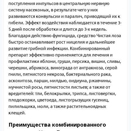
поступления импульсов в центральную нервную
систему насекомых, в результате чего у них
развиваются конвульсии и паралич, приводящий их к
гибели. Эффект воздействия наблюдается в течение 3-
5 дней после обработки и длится до 3-х недель.
Благодаря действию фунгицида, средство Чистая лоза
быстро останавливает рост мицелия и дальнейшее
развитие грибной инфекции. Комбинированный
препарат эффективно применяется для лечения и
профилактики яблони, груши, персика, вишни, сливы,
черешни, абрикоса, винограда от антракноза, серой
гнили, пятнистого некроза, бактериального рака,
аскохитоза, парши, милдью, оидиума, ржавчины,
мучнистой росы, пятнистости листьев; а также от
вредителей: тли, белокрылки, трипса, листовертки,
плодожорки, цветоеда, листогрызущих гусениц,
пилильщика, моли, а также растительноядных
клещей.
Преимущества комбинированного