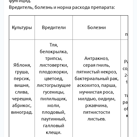
фунгицид.
Вредитель, болезнь и норма расхода препарата:
Но
Культуры
Вредители
Болезни
рас
преп
Тля,
белокрылка,
трипсы,
Антракноз,
Раств
Яблоня,
листовертки,
серая гниль,
содер
груша,
плодожорки,
пятнистый некроз,
2-х а
персик,
цветоед,
бактериальный рак,
10 л 
вишня,
листогрызущие
аскохитоз, парша,
Рас
слива,
гусеницы,
мучнистая роса,
тщат
черешня,
пилильщик,
милдью, оидиум,
разме
абрикос,
моли,
ржавчина,
обраб
виноград.
плодовый,
пятнистости
куль
паутинный,
листьев.
галловый
клещи.