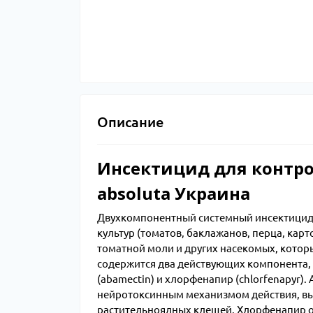
Описание
Инсектицид для контрол
absoluta Украина
Двухкомпонентный системный инсектицид 
культур (томатов, баклажанов, перца, ка
томатной моли и других насекомых, которы
содержится два действующих компонента,
(abamectin) и хлорфенапир (chlorfenapyr)
нейротоксинным механизмом действия, в
растительноядных клещей. Хлорфенапир о