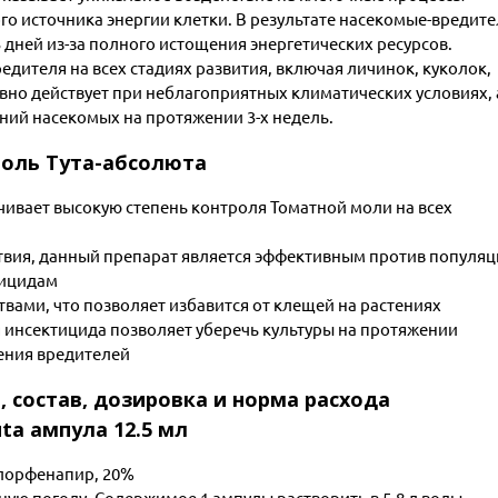
ого источника энергии клетки. В результате насекомые-вредит
 дней из-за полного истощения энергетических ресурсов.
редителя на всех стадиях развития, включая личинок, куколок,
вно действует при неблагоприятных климатических условиях, 
ний насекомых на протяжении 3-х недель.
оль Тута-абсолюта
ечивает высокую степень контроля Томатной моли на всех
твия, данный препарат является эффективным против популя
тицидам
вами, что позволяет избавится от клещей на растениях
 инсектицида позволяет уберечь культуры на протяжении
ения вредителей
, состав, дозировка и норма расхода
ta ампула 12.5 мл
хлорфенапир, 20%