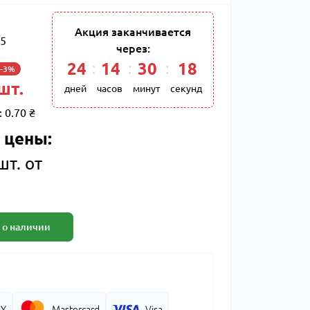
Акция заканчивается
5
через:
24
:
14
:
30
:
17
-3%
 шт.
дней
часов
минут
секунд
:
0.70 ₴
 цены:
шт. от
 о наличии
AY
Mastercard
Visa