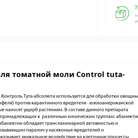
У
в
д
я томатной моли Control tuta-
Контроль Тута-абсолюта используется для обработки овощны
ртофеля) против карантинного вредителя - южноамериканской
е наносят ущерб растениям. В составе данного препарата
 принадлежащих к различным химическим группам: абамекти
. Абамектин обладает трансламинарной активностью и
ызывающим паралич у насекомых-вредителей и
казывает уникальное воздействие на клеточные процессы