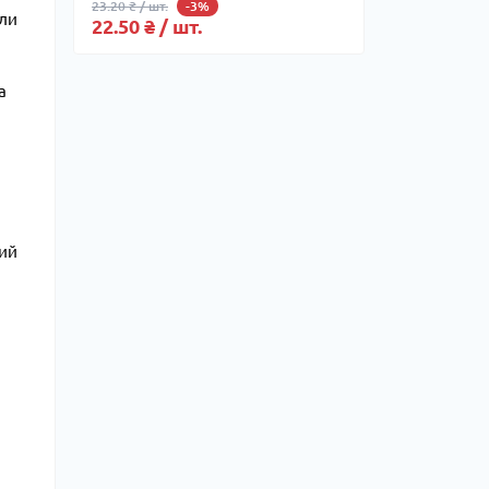
23.20 ₴ / шт.
-3%
ели
22.50 ₴ / шт.
а
ций