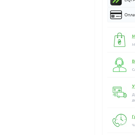
Оплат
М
М
В
С
У
Д
д
Г
Ч