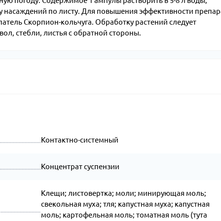
ую погоду. Содержимое 1 ампулы растворить в 5-8 л воды,
ку насаждений по листу. Для повышения эффективности препар
патель Скорпион-кольчуга. Обработку растений следует
ол, стебли, листья с обратной стороны.
Контактно-системный
Концентрат суспензии
Клещи; листовертка; моли; минирующая моль;
свекольная муха; тля; капустная муха; капустная
моль; картофельная моль; томатная моль (тута