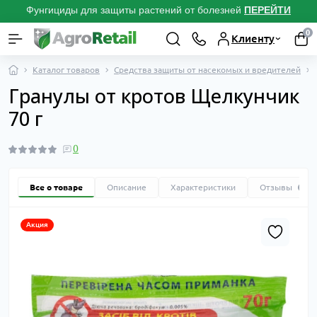
Фунгициды для защиты растений от болезней
ПЕРЕЙТИ
0
Клиенту
Каталог товаров
Средства защиты от насекомых и вредителей
Гранулы от кротов Щелкунчик
70 г
0
Все о товаре
Описание
Характеристики
Отзывы
0
Акция