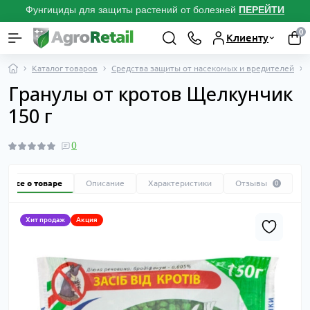
Фунгициды для защиты растений от болезней
ПЕРЕЙТИ
0
Клиенту
Каталог товаров
Средства защиты от насекомых и вредителей
Гранулы от кротов Щелкунчик
150 г
0
Все о товаре
Описание
Характеристики
Отзывы
0
Хит продаж
Акция