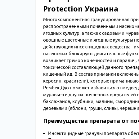
Protection Украина
Многокомпонентная гранулированная прим
распространенными почвенными насекомым
ягодных культур, а также с садовыми мура
овощные цветочные и ягодные культуры не 
действующих инсектицидных вещества - и
насекомых блокируют двигательные функци
возникает тремор конечностей и паралич, 
токсической составляющей данного препара
кишечный яд. В состав приманки включены
керосин, красители), которые приманиваю
Рембек Дуо поможет избавиться от медведк
муравьев и других почвенных вредителей н
баклажанов, клубники, малины, смородин
деревьями (яблони, груши, сливы, черешни
Преимущества препарата от по
Инсектицидные гранулы препарата обес