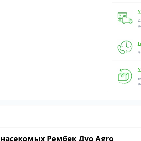
У
Д
д
Г
Ч
У
в
д
 насекомых Рембек Дуо Agro