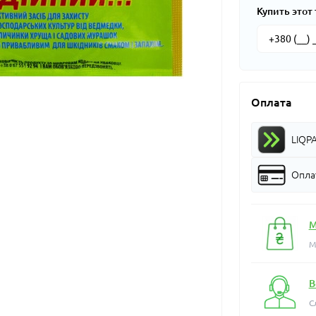
Купить этот 
Оплата
LIQP
Оплат
М
М
В
С