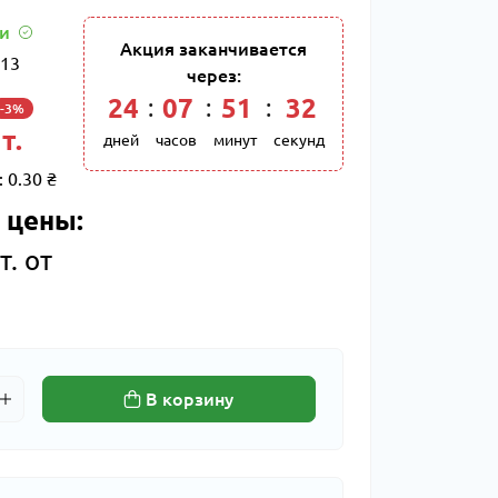
ии
Акция заканчивается
13
через:
24
:
07
:
51
:
31
-3%
т.
дней
часов
минут
секунд
:
0.30 ₴
 цены:
т. от
В корзину