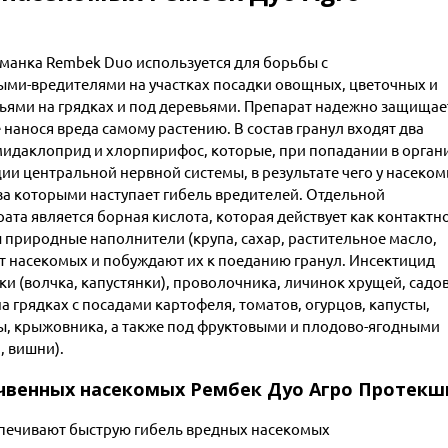
анка Rembek Duo используется для борьбы с
и-вредителями на участках посадки овощных, цветочных и
вьями на грядках и под деревьями. Препарат надежно защищае
нанося вреда самому растению. В состав гранул входят два
мидаклоприд и хлорпирифос, которые, при попадании в орган
и центральной нервной системы, в результате чего у насеко
за которыми наступает гибель вредителей. Отдельной
та является борная кислота, которая действует как контактно
 природные наполнители (крупа, сахар, растительное масло,
т насекомых и побуждают их к поеданию гранул. Инсектицид
и (волчка, капустянки), проволочника, личинок хрущей, садо
а грядках с посадами картофеля, томатов, огурцов, капусты,
ы, крыжовника, а также под фруктовыми и плодово-ягодными
, вишни).
чвенных насекомых Рембек Дуо Агро Протекш
печивают быструю гибель вредных насекомых