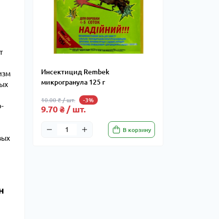
т
Инсектицид Rembek
изм
микрогранула 125 г
мых
10.00 ₴ / шт.
-3%
-
9.70 ₴ / шт.
В корзину
вых
н