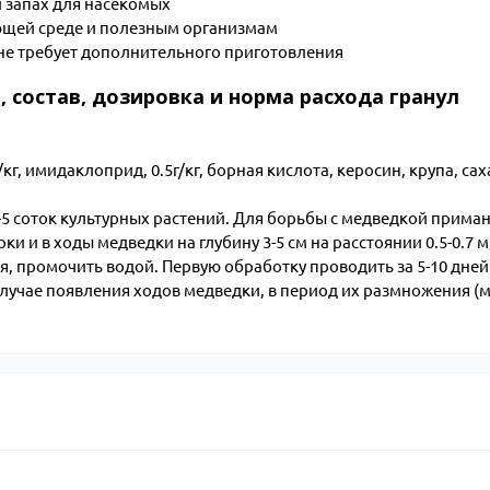
 запах для насекомых
ающей среде и полезным организмам
 не требует дополнительного приготовления
 состав, дозировка и норма расхода гранул
г, имидаклоприд, 0.5г/кг, борная кислота, керосин, крупа, сах
4-5 соток культурных растений. Для борьбы с медведкой прима
орки и в ходы медведки на глубину 3-5 см на расстоянии 0.5-0.7 м
ая, промочить водой. Первую обработку проводить за 5-10 дней
случае появления ходов медведки, в период их размножения (м