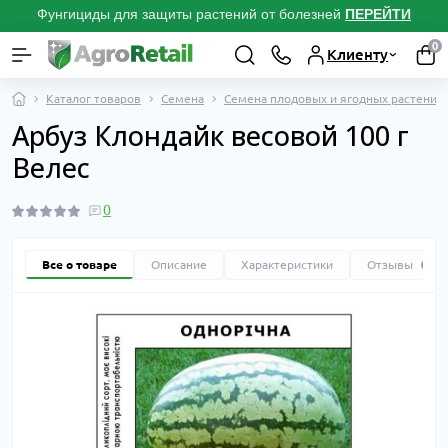
Фунгициды для защиты растений от болезней
ПЕРЕЙТИ
0
Клиенту
Каталог товаров
Семена
Семена плодовых и ягодных растений
Арбуз Клондайк весовой 100 г
Велес
0
Все о товаре
Описание
Характеристики
Отзывы
0