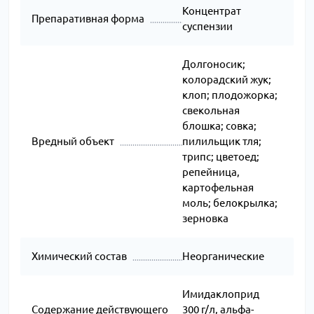
Концентрат
Препаративная форма
суспензии
Долгоносик;
колорадский жук;
клоп; плодожорка;
свекольная
блошка; совка;
Вредный объект
пилильщик тля;
трипс; цветоед;
репейница,
картофельная
моль; белокрылка;
зерновка
Химический состав
Неорганические
Имидаклоприд
Содержание действующего
300 г/л, альфа-