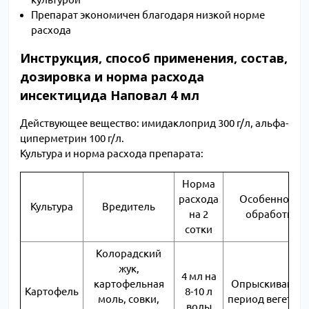
Препарат экономичен благодаря низкой норме
расхода
Инструкция, способ применения, состав,
дозировка и норма расхода
инсектицида Наповал 4 мл
Действующее вещество: имидаклоприд 300 г/л, альфа-
циперметрин 100 г/л.
Культура и норма расхода препарата:
Норма
расхода
Особенности
Культура
Вредитель
на 2
обработки
сотки
Колорадский
жук,
4 мл на
картофельная
Опрыскивание 
Картофель
8-10 л
моль, совки,
период вегетац
воды