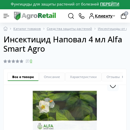
Фунгициды для защиты растений от болезней
ПЕРЕЙТИ
0
Клиенту
Каталог товаров
Средства защиты растений
Инсектициды от вр
Инсектицид Наповал 4 мл Alfa
Smart Agro
0
Все о товаре
Описание
Характеристики
Отзывы
0