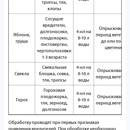
трипсы, тля,
клопы
Сосущие
вредители,
Опрыскивание
долгоносики,
4 мл на
Яблоня,
период вегетац
плодожорки,
8-10 л
груша
до или после
листовертки,
воды
цветения
чертополоховки
1-3 возраста
Свекольная
4 мл на
Опрыскивание 
Свекла
блошка, совка,
8-10 л
период вегетац
тля, трипсы
воды
Гороховая
4 мл на
плодожорка,
Опрыскивание 
Горох
8-10 л
тля, зерноед,
период вегетац
воды
долгоносик
Обработку проводят при первых признаках
появления вредителей. При обработке необходимо