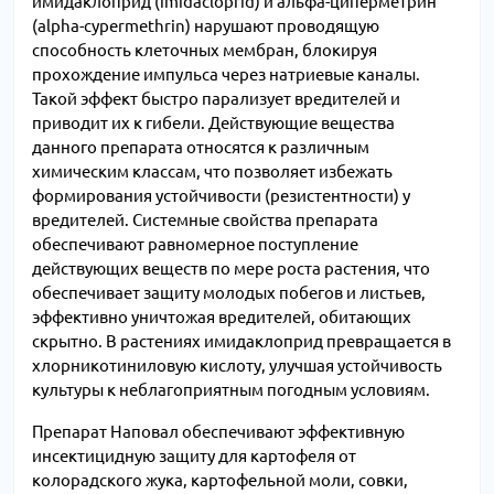
имидаклоприд
(іmidacloprid)
и а
льфа-циперметрин
(аlpha-cypermethrin) нарушают проводящую
способность клеточных мембран, блокируя
прохождение импульса через натриевые каналы.
Такой эффект быстро парализует вредителей и
приводит их к гибели. Действующие вещества
данного препарата относятся к различным
химическим классам, что позволяет избежать
формирования устойчивости (резистентности) у
вредителей. Системные свойства препарата
обеспечивают равномерное поступление
действующих веществ по мере роста растения, что
обеспечивает защиту молодых побегов и листьев,
эффективно уничтожая вредителей, обитающих
скрытно.
В растениях имидаклоприд превращается в
хлорникотиниловую кислоту, улучшая устойчивость
культуры к неблагоприятным погодным условиям.
Препарат Наповал обеспечивают эффективную
инсектицидную защиту для картофеля от
колорадского жука, картофельной моли, совки,