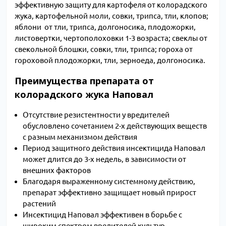
эффективную защиту для картофеля от колорадского
жука, картофельной моли, совки, трипса, тли, клопов;
яблони от тли, трипса, долгоносика, плодожорки,
листовертки, чертополоховки 1-3 возраста; свеклы от
свекольной блошки, совки, тли, трипса; гороха от
гороховой плодожорки, тли, зерноеда, долгоносика.
Преимущества препарата от
колорадского жука Наповал
Отсутствие резистентности у вредителей
обусловлено сочетанием 2-х действующих веществ
с разным механизмом действия
Период защитного действия инсектицида Наповал
может длится до 3-х недель, в зависимости от
внешних факторов
Благодаря выраженному системному действию,
препарат эффективно защищает новый прирост
растений
Инсектицид Наповал эффективен в борьбе с
широким спектром вредителей культур