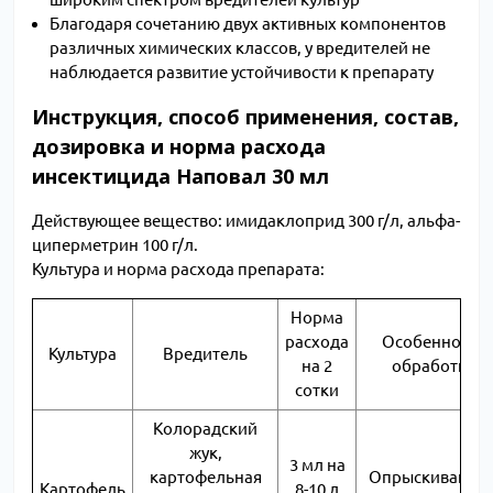
Благодаря сочетанию двух активных компонентов
различных химических классов, у вредителей не
наблюдается развитие устойчивости к препарату
Инструкция, способ применения, состав,
дозировка и норма расхода
инсектицида Наповал 30 мл
Действующее вещество: имидаклоприд 300 г/л, альфа-
циперметрин 100 г/л.
Культура и норма расхода препарата:
Норма
расхода
Особенности
Культура
Вредитель
на 2
обработки
сотки
Колорадский
жук,
3 мл на
картофельная
Опрыскивание 
Картофель
8-10 л