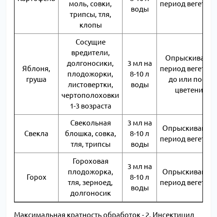
моль, совки,
период вегетац
воды
трипсы, тля,
клопы
Сосущие
вредители,
Опрыскивание
долгоносики,
3 мл на
Яблоня,
период вегетац
плодожорки,
8-10 л
груша
до или после
листовертки,
воды
цветения
чертополоховки
1-3 возраста
Свекольная
3 мл на
Опрыскивание 
Свекла
блошка, совка,
8-10 л
период вегетац
тля, трипсы
воды
Гороховая
3 мл на
плодожорка,
Опрыскивание 
Горох
8-10 л
тля, зерноед,
период вегетац
воды
долгоносик
Максимальная кратность обработок - 2. Инсектицид