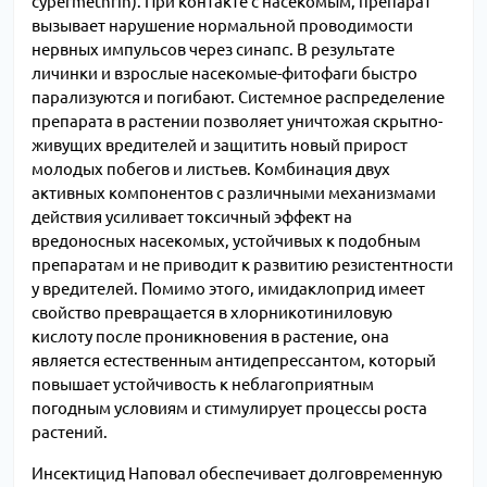
cypermethrin). При контакте с насекомым, препарат
вызывает нарушение нормальной проводимости
нервных импульсов через синапс. В результате
личинки и взрослые насекомые-фитофаги быстро
парализуются и погибают. Системное распределение
препарата в растении позволяет уничтожая скрытно-
живущих вредителей и защитить новый прирост
молодых побегов и листьев. Комбинация двух
активных компонентов с различными механизмами
действия усиливает токсичный эффект на
вредоносных насекомых, устойчивых к подобным
препаратам и не приводит к развитию резистентности
у вредителей. Помимо этого, имидаклоприд имеет
свойство превращается в хлорникотиниловую
кислоту после проникновения в растение, она
является естественным антидепрессантом, который
повышает устойчивость к неблагоприятным
погодным условиям и стимулирует процессы роста
растений.
Инсектицид Наповал обеспечивает долговременную