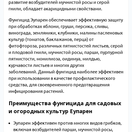
развитие возбудителей мучнистой росы и серой
гнили, обладает акарицидными свойствами.
Фунгицид Эупарен обеспечивает эффективную защиту
при обработках яблони, груши, персика, сливы,
винограда, земляники, клубники, малины пасленовых
культур (томатов, баклажанов, перца) от
фитофтороза, различных пятнистостей листьев, серой
и плодовой гнили, мучнистой росы, парши, пурпурной
пятнистости, монилиоза, оидимуа, милдью,
курчавости листьев и многих других
заболеваний. Данный фунгицид наиболее эффективен
при использовании в качестве профилактического
средства, для своевременного предотвращения
инфицирования растений.
Преимущества фунгицида для садовых
и огородных культур Еупарен
Эупарен эффективен против многих видов грибков,
включая возбудителей парши, мучнистой росы,