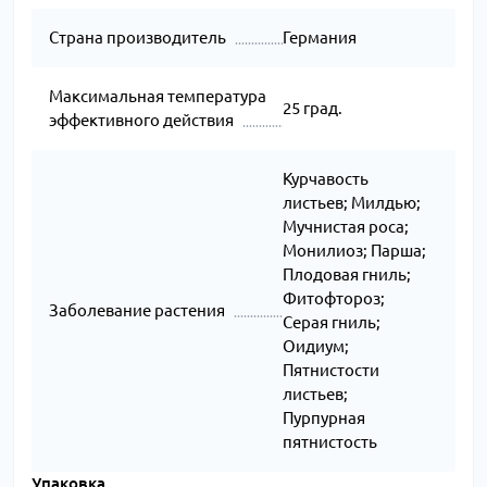
Страна производитель
Германия
Максимальная температура
25 град.
эффективного действия
Курчавость
листьев; Милдью;
Муч­нис­тая ро­са;
Монилиоз; Парша;
Плодовая гниль;
Фитофтороз;
Заболевание растения
Серая гниль;
Оидиум;
Пятнистости
листьев;
Пурпурная
пятнистость
Упаковка