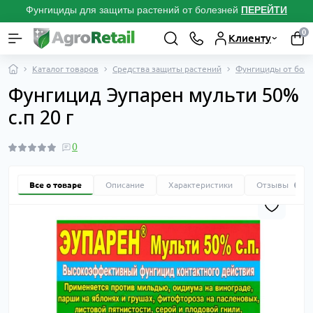
Фунгициды для защиты растений от болезней
ПЕРЕЙТИ
0
Клиенту
Каталог товаров
Средства защиты растений
Фунгициды от боле
Фунгицид Эупарен мульти 50%
с.п 20 г
0
Все о товаре
Описание
Характеристики
Отзывы
0