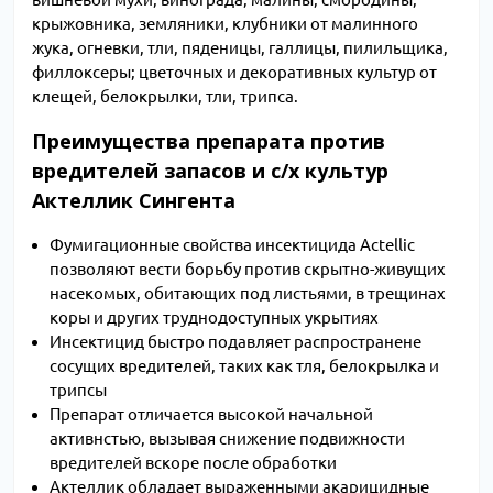
крыжовника, земляники, клубники от малинного
жука, огневки, тли, пяденицы, галлицы, пилильщика,
филлоксеры; цветочных и декоративных культур от
клещей, белокрылки, тли, трипса.
Преимущества препарата против
вредителей запасов и с/х культур
Актеллик Сингента
Фумигационные свойства инсектицида Actellic
позволяют вести борьбу против скрытно-живущих
насекомых, обитающих под листьями, в трещинах
коры и других труднодоступных укрытиях
Инсектицид быстро подавляет распространене
сосущих вредителей, таких как тля, белокрылка и
трипсы
Препарат отличается высокой начальной
активнстью, вызывая снижение подвижности
вредителей вскоре после обработки
Актеллик обладает выраженными акарицидные