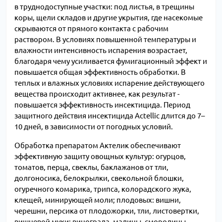
в труднодоступные участки: под листья, в трещины
коры, щели складов и другие укрытия, где насекомые
скрываются от прямого контакта с рабочим
раствором. В условиях повышенной температуры и
влажности интенсивность испарения возрастает,
благодаря чему усиливается фумигационный эффект и
повышается общая эффективность обработки. В
теплых и влажных условиях испарение действующего
вещества происходит активнее, как результат -
повышается эффективность инсектицида. Период
защитного действия инсектицида Actellic длится до 7–
10 дней, в зависимости от погодных условий.
Обработка препаратом Актелик обеспечивают
эффективную защиту овощных культур: огурцов,
томатов, перца, свеклы, баклажанов от тли,
долгоносика, белокрылки, свекольной блошки,
огуречного комарика, трипса, колорадского жука,
клещей, минирующей моли; плодовых: вишни,
черешни, персика от плодожорки, тли, листовертки,
вишневой мухи; винограда, малины, смородины,