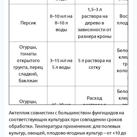
1,5–3 л
8–10 мл на
раствора на
Восточ
Персик
8–10 л
дерево в
плодожо
воды
зависимости от
тля
размера кроны
Огурцы,
Белокры
томаты
клещи, т
открытого
3–15 мл на
5 л раствора на
трипс
грунта, перец
5 л воды
сотку
колорад
сладкий,
жук
баклжан
Белокры
Расход
клещи, т
Огурцы,
15–20 мл
раствора в
трипс
томаты
на 5–8 л
зависимости от
минующ
Актеллик совместим с большинством фунгицидов на
закрытого
воды
размера
моли
соответствующих культурах при совпадении сроков
грунта
растений
огуреч
обработки. Температура применения: для полевых
комар
культур, овощей, плодово-ягодных культур – от +10 до