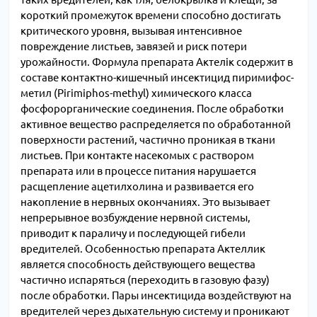
короткий промежуток времени способно достигать
критического уровня, вызывая интенсивное
повреждение листьев, завязей и риск потери
урожайности. Формула препарата Актелік содержит в
составе контактно-кишечный инсектицид пиримифос-
метил (Pirimiphos-methyl) химического класса
фосфорорганические соединения. После обработки
активное вещество распределяется по обработанной
поверхности растений, частично проникая в ткани
листьев. При контакте насекомых с раствором
препарата или в процессе питания нарушается
расщепление ацетилхолина и развивается его
накопление в нервных окончаниях. Это вызывает
непрерывное возбуждение нервной системы,
приводит к параличу и последующей гибели
вредителей. Особенностью препарата Актеллик
является способность действующего вещества
частично испаряться (переходить в газовую фазу)
после обработки. Пары инсектицида воздействуют на
вредителей через дыхательную систему и проникают