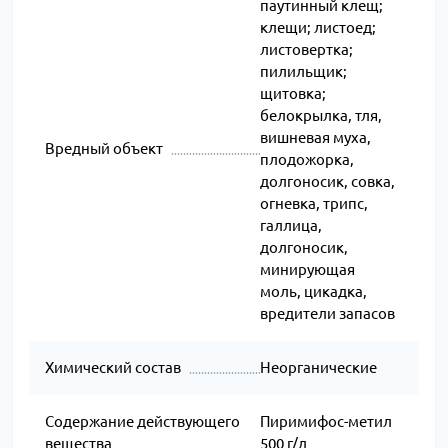
цемент – 50 мл/
паутинный клещ;
м2, кирпич –
клещи; листоед;
150 мл/м2
листовертка;
пилильщик;
щитовка;
белокрылка, тля,
вишневая муха,
Вредный объект
плодожорка,
долгоносик, совка,
огневка, трипс,
галлица,
долгоносик,
минирующая
моль, цикадка,
вредители запасов
Химический состав
Неорганические
Содержание действующего
Пиримифос-метил
вещества
500 г/л