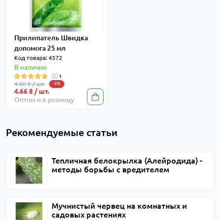
Прилипатель Швидка
допомога 25 мл
Код товара: 4572
В наличии
1
4.80 ₴ / шт.
-3%
4.66 ₴ / шт.
Оптом и в розницу
Рекомендуемые статьи
Тепличная белокрылка (Алейродида) -
методы борьбы с вредителем
Мучнистый червец на комнатных и
садовых растениях