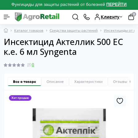
Фунгициды для защиты растений от болезней
ПЕРЕЙТИ
0
Клиенту
Каталог товаров
Средства защиты растений
Инсектициды от вр
Инсектицид Актеллик 500 EC
к.е. 6 мл Syngenta
0
Все о товаре
Описание
Характеристики
Отзывы
0
Хит продаж