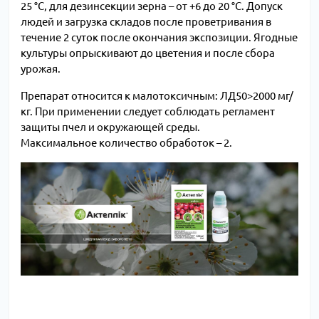
25 °С, для дезинсекции зерна – от +6 до 20 °С. Допуск
Декоративные
людей и загрузка складов после проветривания в
культуры
5–15 мл на
5 л раствора на
течение 2 суток после окончания экспозиции. Ягодные
открытого
5 л воды
сотку
культуры опрыскивают до цветения и после сбора
грунта
Листовер
урожая.
клещи, т
Расход
Декоративные
трипс
Препарат относится к малотоксичным: ЛД50>2000 мг/
24–36 мл
раствора в
культуры
кг. При применении следует соблюдать регламент
на 5–8 л
зависимости от
закрытого
защиты пчел и окружающей среды.
воды
размера
грунта
Максимальное количество обработок – 2.
растений
Тли, жу
огневк
Малина,
1–1,5 л
6–15 мл на
листовер
смородина,
раствора на
5 л воды
пядени
крыжовник
растение
галлиц
пилильщ
1–1,5 л
Виноградники
30 мл на 5
Виногра
раствора на
(маточники)
л воды
филлокс
куст