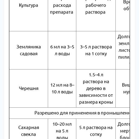
Вредн
Культура
расхода
рабочего
объек
препарата
раствора
Долгонос
земляни
Земляника
6 мл на 3–5
3–5 л раствора
листовер
садовая
л воды
на 1 сотку
пилильщ
тля
1.5–4 л
раствора на
12 мл на 8–
Вишнев
Черешня
дерево в
10 л воды
муха, т
зависимости от
размера кроны
Разрешено для применения в промышленном 
10–20 мл
Долгонос
Сахарная
5 л раствора на
на 5 л
мертвое
свекла
сотку
воды
блошки,