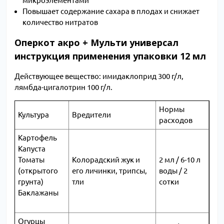
микроэлементами
Повышает содержание сахара в плодах и снижает
количество нитратов
Оперкот акро + Мульти универсал
инструкция применения упаковки 12 мл
Действующее вещество: имидаклоприд 300 г/л,
лямбда-цигалотрин 100 г/л.
Нормы
Культура
Вредители
расходов
Картофель
Капуста
Томаты
Колорадский жук и
2 мл / 6-10 л
(открытого
его личинки, трипсы,
воды / 2
грунта)
тли
сотки
Баклажаны
Огурцы