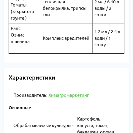
Тепличная
2 мл / 6-10 л
Томаты
белокрылка, трипсы,
воды / 2
(закрытого
тли
сотки
грунта )
Рапс
1-2 мл / 2-4 л
Озима
Комплекс вредителей
води / 1
пшеница
сотку
Характеристики
Производитель:
Химагромаркетинг
Основные
Картофель,
Обрабатываемые культуры -
капуста, томат,
баклажан, огурец