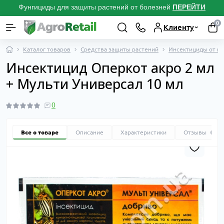
Фунгициды для защиты растений от болезней
ПЕРЕЙТИ
0
Клиенту
Каталог товаров
Средства защиты растений
Инсектициды от вр
Инсектицид Оперкот акро 2 мл
+ Мульти Универсал 10 мл
0
Все о товаре
Описание
Характеристики
Отзывы
0