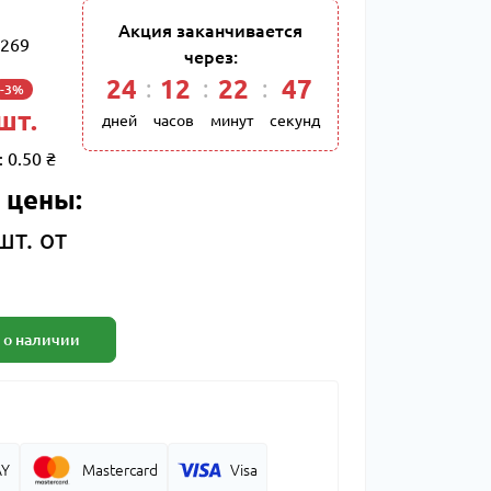
Акция заканчивается
269
через:
24
12
22
46
-3%
 шт.
дней
часов
минут
секунд
:
0.50 ₴
 цены:
шт. от
 о наличии
AY
Mastercard
Visa