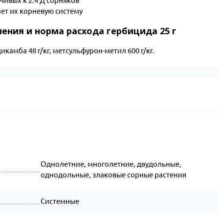
чивых к 2.4 Д сорняков
ет их корневую систему
нения и норма расхода гербицида 25 г
икамба 48 г/кг, метсульфурон-метил 600 г/кг.
Однолетние, многолетние, двудольные,
однодольные, злаковые сорные растения
Системные