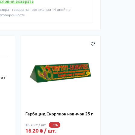
словия возврата
озврат товарв на протяжении 14 дней по
оговоренности
 их
Гербицид Скорпион новичок 25 г
16.70 ₴ / шт.
-3%
16.20 ₴ / шт.