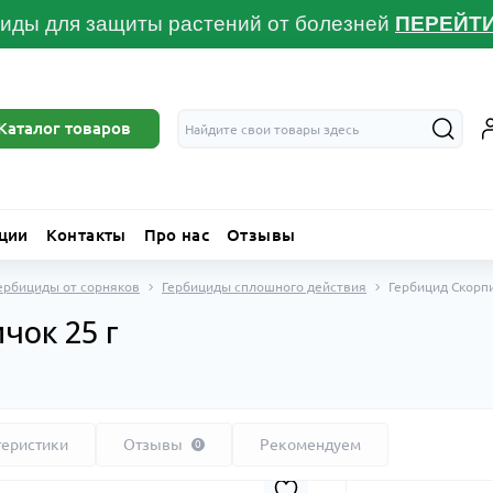
иды для защиты растений от болезней
ПЕРЕЙТ
Каталог товаров
ции
Контакты
Про нас
Отзывы
ербициды от сорняков
Гербициды сплошного действия
Гербицид Скорпи
чок 25 г
теристики
Отзывы
Рекомендуем
0