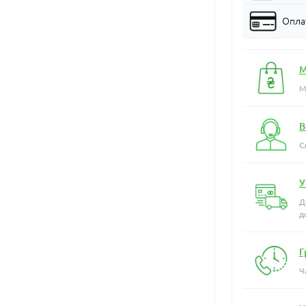
Оплат
М
М
В
С
У
Д
д
Г
Ч