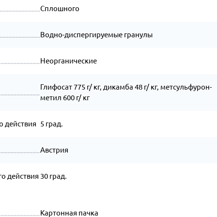
Сплошного
Водно-диспергируемые гранулы
Неорганические
Глифосат 775 г/ кг, дикамба 48 г/ кг, метсульфурон-
метил 600 г/ кг
о действия
5 град.
Австрия
о действия
30 град.
Картонная пачка