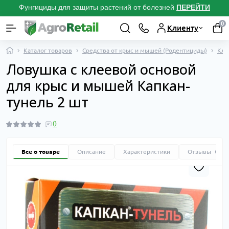
Фунгициды для защиты растений от болезней
ПЕРЕЙТИ
0
Клиенту
Каталог товаров
Средства от крыс и мышей (Родентициды)
Кле
Ловушка с клеевой основой
для крыс и мышей Капкан-
тунель 2 шт
0
Все о товаре
Описание
Характеристики
Отзывы
0