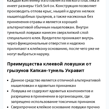
Каждый контейнер изготовлен из мягкого пластика и
имеет размеры 15х9.5х4 см. Конструкция позволяет
производить отлова крыс, мышей и других мелких
мышеподобных грызунов, а также насекомых без
применения отравы и является хорошей
альтернативой обычным мышеловкам. Внутри
тунельной ловушки нанесен сверхлипкий слой
специального клея.
Вредители проникают внутрь
через функциональные отверстия и надежно
прилипают к клейкому основанию, после чего уже
не
могут выбраться наружу.
Преимущества клеевой ловушки от
грызунов Капкан-тунель Укравит
Данное средство является отличной альтернативой
мышеловкам и ядовитым приманкам
Ловушка не содержит ядовитых компонентов и
разрешена в применении в организациях, где
запрещено использование токсичных приманок
Сверхпрочное клейкое основание ловушки прочно