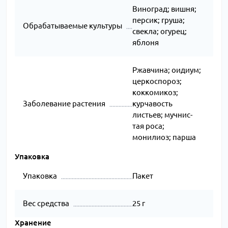
Виноград; вишня;
персик; груша;
Обрабатываемые культуры
свекла; огурец;
яблоня
Ржавчина; оидиум;
церкоспороз;
коккомикоз;
Заболевание растения
курчавость
листьев; муч­нис­
тая ро­са;
монилиоз; парша
Упаковка
Упаковка
Пакет
Вес средства
25 г
Хранение