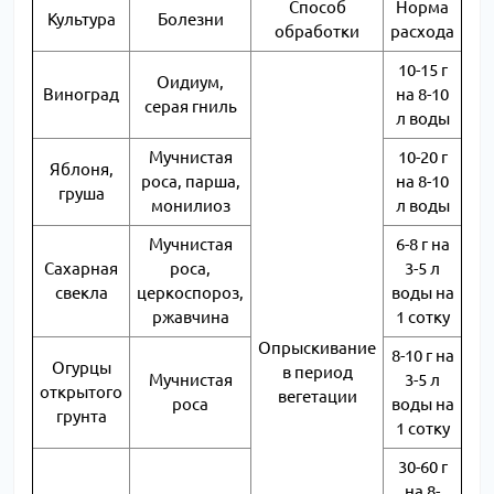
Способ
Норма
Культура
Болезни
обработки
расхода
10-15 г
Оидиум,
Виноград
на 8-10
серая гниль
л воды
Мучнистая
10-20 г
Яблоня,
роса, парша,
на 8-10
груша
монилиоз
л воды
Мучнистая
6-8 г на
Сахарная
роса,
3-5 л
свекла
церкоспороз,
воды на
ржавчина
1 сотку
Опрыскивание
8-10 г на
Огурцы
в период
Мучнистая
3-5 л
открытого
вегетации
роса
воды на
грунта
1 сотку
30-60 г
на 8-