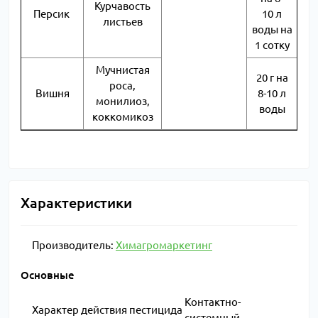
Курчавость
Персик
10 л
листьев
воды на
1 сотку
Мучнистая
20 г на
роса,
Вишня
8-10 л
монилиоз,
воды
коккомикоз
Характеристики
Производитель:
Химагромаркетинг
Основные
Контактно-
Характер действия пестицида
системный