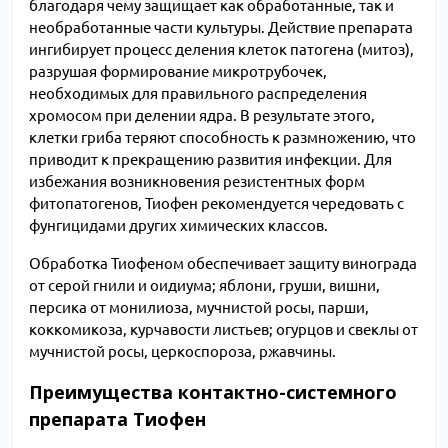
благодаря чему защищает как обработанные, так и
необработанные части культуры. Действие препарата
ингибирует процесс деления клеток патогена (митоз),
разрушая формирование микротрубочек,
необходимых для правильного распределения
хромосом при делении ядра. В результате этого,
клетки гриба теряют способность к размножению, что
приводит к прекращению развития инфекции. Для
избежания возникновения резистентных форм
фитопатогенов, Тиофен рекомендуется чередовать с
фунгицидами других химических классов.
Обработка Тиофеном обеспечивает защиту винограда
от серой гнили и оидиума; яблони, груши, вишни,
персика от монилиоза, мучнистой росы, парши,
коккомикоза, курчавости листьев; огурцов и свеклы от
мучнистой росы, церкоспороза, ржавчины.
Преимущества контактно-системного
препарата Тиофен