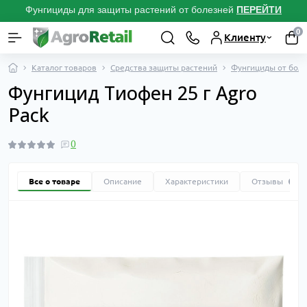
Фунгициды для защиты растений от болезней
ПЕРЕЙТИ
0
Клиенту
Каталог товаров
Средства защиты растений
Фунгициды от боле
Фунгицид Тиофен 25 г Agro
Pack
0
Все о товаре
Описание
Характеристики
Отзывы
0