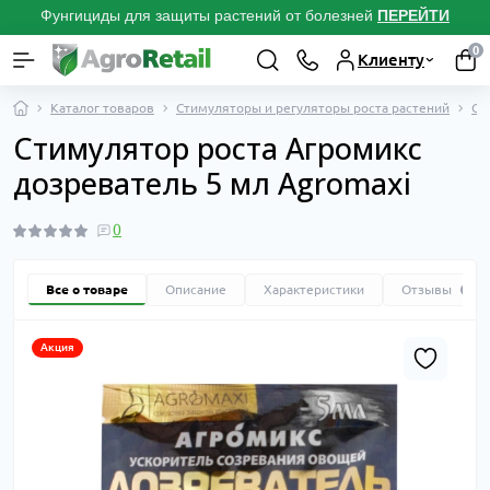
Фунгициды для защиты растений от болезней
ПЕРЕЙТИ
0
Клиенту
Каталог товаров
Стимуляторы и регуляторы роста растений
Ст
Стимулятор роста Агромикс
дозреватель 5 мл Agromaxi
0
Все о товаре
Описание
Характеристики
Отзывы
0
Акция