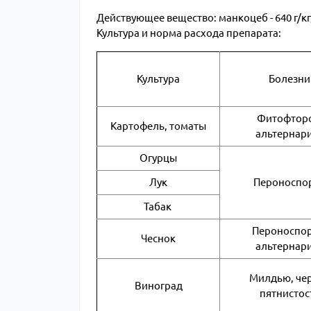
Действующее вещество: манкоцеб - 640 г/кг
Культура и норма расхода препарата:
Культура
Болезни
Фитофторо
Картофель, томаты
альтернар
Огурцы
Лук
Пероноспо
Табак
Пероноспор
Чеснок
альтернар
Милдью, че
Виноград
пятнистос