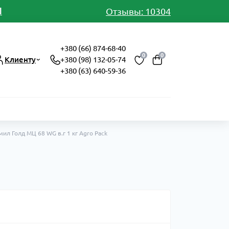
И
Отзывы: 10304
+380 (66) 874-68-40
0
0
Клиенту
+380 (98) 132-05-74
+380 (63) 640-59-36
ил Голд МЦ 68 WG в.г 1 кг Agro Pack