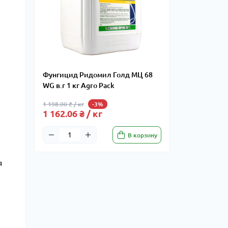
Фунгицид Ридомил Голд МЦ 68
WG в.г 1 кг Agro Pack
1 198.00 ₴ / кг
-3%
1 162.06 ₴ / кг
В корзину
я