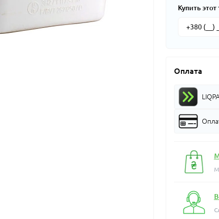
Купить этот 
Оплата
LIQP
Оплат
М
М
В
С