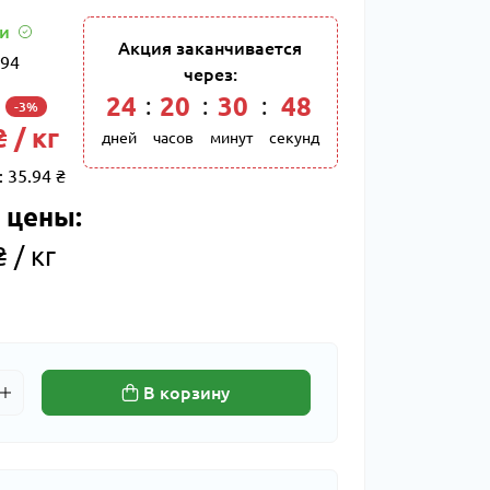
ии
Акция заканчивается
94
через:
24
:
20
:
30
:
47
-3%
 / кг
дней
часов
минут
секунд
:
35.94 ₴
 цены:
 / кг
В корзину