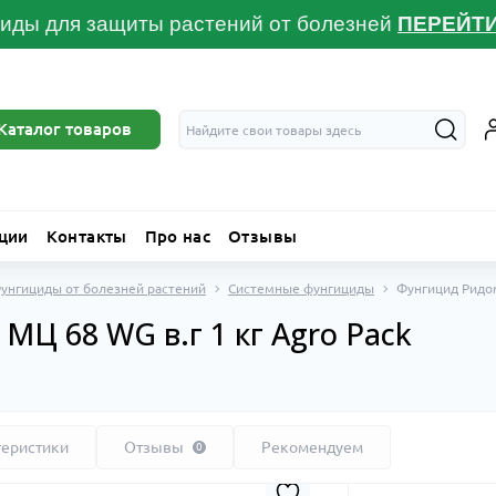
иды для защиты растений от болезней
ПЕРЕЙТ
Каталог товаров
ции
Контакты
Про нас
Отзывы
унгициды от болезней растений
Системные фунгициды
Фунгицид Ридом
Ц 68 WG в.г 1 кг Agro Pack
теристики
Отзывы
Рекомендуем
0