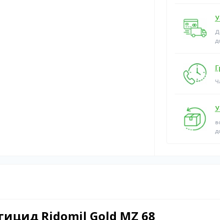
У
Д
д
Г
Ч
У
в
д
цид Ridomil Gold MZ 68