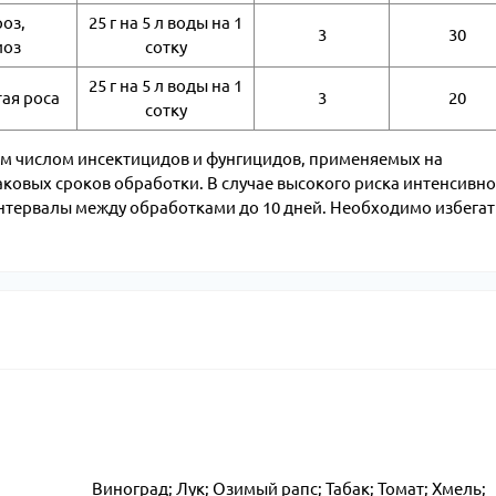
оз,
25 г на 5 л воды на 1
3
30
иоз
сотку
25 г на 5 л воды на 1
ая роса
3
20
сотку
м числом инсектицидов и фунгицидов, применяемых на
ковых сроков обработки. В случае высокого риска интенсивно
интервалы между обработками до 10 дней. Необходимо избегат
Виноград; Лук; Озимый рапс; Табак; Томат; Хмель;