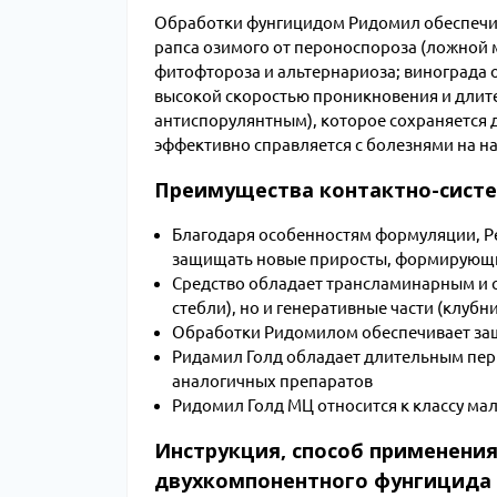
Обработки фунгицидом Ридомил обеспечива
рапса озимого от пероноспороза (ложной м
фитофтороза и альтернариоза; винограда 
высокой скоростью проникновения и дли
антиспорулянтным), которое сохраняется 
эффективно справляется с болезнями на на
Преимущества контактно-систе
Благодаря особенностям формуляции, Р
защищать новые приросты, формирующи
Средство обладает трансламинарным и с
стебли), но и генеративные части (клубн
Обработки Ридомилом обеспечивает защ
Ридамил Голд обладает длительным пери
аналогичных препаратов
Ридомил Голд МЦ относится к классу мал
Инструкция, способ применения
двухкомпонентного фунгицида 