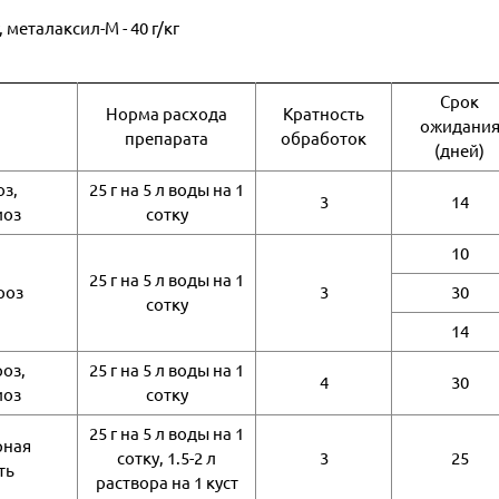
,
металаксил-М -
40 г/кг
Срок
Норма расхода
Кратность
ожидани
препарата
обработок
(дней)
з,
25 г на 5 л воды на 1
3
14
иоз
сотку
10
25 г на 5 л воды на 1
роз
3
30
сотку
14
оз,
25 г на 5 л воды на 1
4
30
иоз
сотку
25 г на 5 л воды на 1
рная
сотку, 1.5-2 л
3
25
ть
раствора на 1 куст