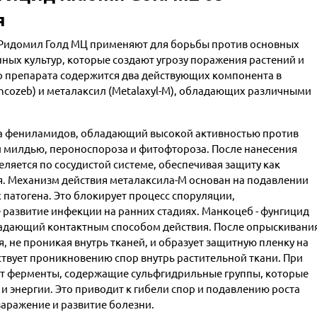
я
 Ридомил Голд МЦ применяют для борьбы против основных
ных культур, которые создают угрозу поражения растений и
го препарата содержится два действующих компонента в
ncozeb) и
металаксил (
Metalaxyl-M), обладающих различными
са фениламидов, обладающий высокой активностью против
и милдью, пероноспороза и фитофтороза. После нанесения
ляется по сосудистой системе, обеспечивая защиту как
ия. Механизм действия металаксила-М основан на подавлении
 патогена. Это блокирует процесс споруляции,
 развитие инфекции на ранних стадиях. Манкоцеб - фунгицид
адающий контактным способом действия. После опрыскивани
, не проникая внутрь тканей, и образует защитную пленку на
тствует проникновению спор внутрь растительной ткани. При
ует ферменты, содержащие сульфгидрильные группы, которые
 и энергии. Это приводит к гибели спор и подавлению роста
аражение и развитие болезни.