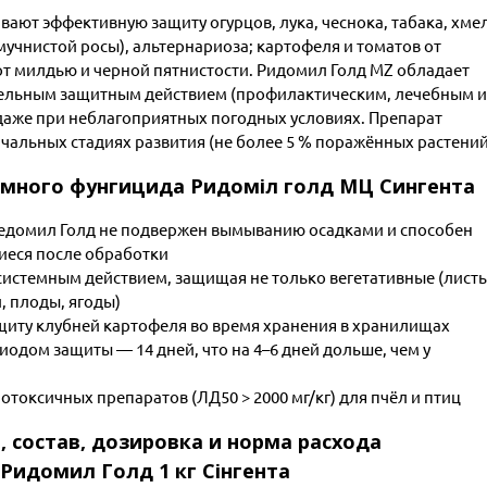
ют эффективную защиту огурцов, лука, чеснока, табака, хмел
учнистой росы), альтернариоза; картофеля и томатов от
от милдью и черной пятнистости. Ридомил Голд MZ обладает
тельным защитным действием (профилактическим, лечебным и
даже при неблагоприятных погодных условиях. Препарат
чальных стадиях развития (не более 5 % поражённых растений
много фунгицида Ридоміл голд МЦ Cингента
едомил Голд не подвержен вымыванию осадками и способен
еся после обработки
истемным действием, защищая не только вегетативные (листь
и, плоды, ягоды)
иту клубней картофеля во время хранения в хранилищах
одом защиты — 14 дней, что на 4–6 дней дольше, чем у
отоксичных препаратов (ЛД50 > 2000 мг/кг) для пчёл и птиц
, состав, дозировка и норма расхода
Ридомил Голд 1 кг Сінгента