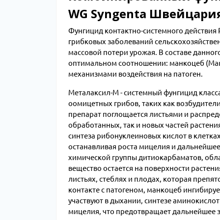
WG Syngenta Швейцари
Фунгицид контактно-системного действия
грибковых заболеваний сельскохозяйствен
массовой потери урожая. В составе данно
оптимальном соотношении: манкоцеб (Ma
механизмами воздействия на патоген.
Металаксил-М - системный фунгицид клас
оомицетных грибов, таких как возбудител
препарат поглощается листьями и распреде
обработанных, так и новых частей растен
синтеза рибонуклеиновых кислот в клетках
останавливая роста мицелия и дальнейшее
химической группы дитиокарбаматов, обл
вещество остается на поверхности растения
листьях, стеблях и плодах, которая препя
контакте с патогеном, манкоцеб ингибир
участвуют в дыхании, синтезе аминокислот
мицелия, что предотвращает дальнейшее з