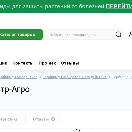
иды для защиты растений от болезней
ПЕРЕЙТ
Каталог товаров
ции
Контакты
Про нас
Отзывы
ербициды от сорняков
Гербициды избирательного действия
Гербицид Р
тр-Агро
теристики
Отзывы
0