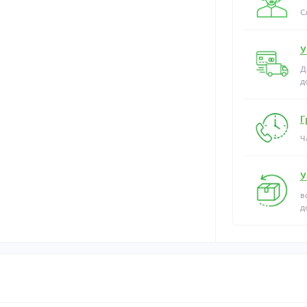
С
У
Д
д
Г
Ч
У
в
д