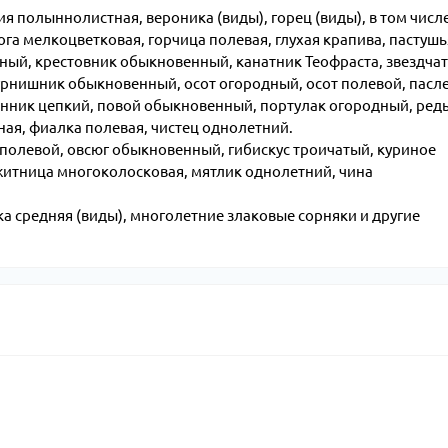
 полыннолистная, вероника (виды), горец (виды), в том числ
га мелкоцветковая, горчица полевая, глухая крапива, пастушь
ый, крестовник обыкновенный, канатник Теофраста, звездча
дурнишник обыкновенный, осот огородный, осот полевой, пасл
нник цепкий, повой обыкновенный, портулак огородный, ред
ная, фиалка полевая, чистец однолетний.
полевой, овсюг обыкновенный, гибискус троичатый, куриное
житница многоколосковая, мятлик однолетний, чина
а средняя (виды), многолетние злаковые сорняки и другие