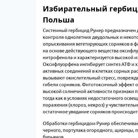
Избирательный гербици
Польша
Системный гербицид Румер предназначен д
контроля однолетних двудольных и некот
опрыскивания вегетирующих сорняков в фаз
на основе действующего вещества оксифлу
нитрофенола и характеризуется высокой и
Оксифлуорфена ингибирует синтез АТФ и 
активных соединений в клетках сорных рас
вызывают окислительный стресс, поврежде
гибели сорняков. Фитотоксичный эффект о
высокой солнечной активности признаки по
тогда как в условиях недостаточного осве
поражения (хлороз, некроз) у чувствительн
остаточное увядание сорняков происходит 
Обработки гербицидом Румер обеспечивают
черного, портулака огородного, щирицы, п
бурьянов.