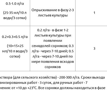
0.5-1.0 л/га
Опрыскивание в фазу 2-3
(25-35 мл/10 л
1
листьев культуры
води/3 сотки)
0.2 л/га - в фазе 1-2
листьев культуры при
0.2+0.3+0.5 л/га
появлении
(10+15+25
семядолей сорняков; 0.3
3
мл/10 л води/3
л/га - через 7-10 дней; 0.5
сотки)
л/га - через 7-10 дней по
мере появления всходов
сорняков
вора (для сельского хозяйства) - 200-300 л/га. Сроки выхода
изированных работ - 3 суток, для ручных работ - 7
ения: от +10 до +23°С. Все сорняки должны находиться в фазе