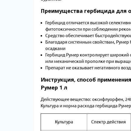
Преимущества гербицида для о
Гербицид отличается высокой селективно
фитотоксичности при соблюдении реко
Средство обеспечивает быстродействующ
Благодаря системным свойствам, Румер 
осадками
Гербицид Румер контролирует широкий с
или механической прополке при выращи
Препарат не оказывает негативного воз
Инструкция, способ применения
Румер 1 л
Действующее вещество: оксифлуорфен, 240
Культура и норма расхода гербицида Румер
Культура
Спектр действия