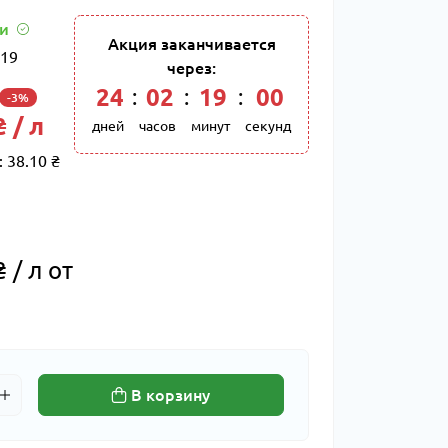
ии
Акция заканчивается
19
через:
24
:
02
:
18
:
59
-3%
 / л
дней
часов
минут
секунд
:
38.10 ₴
 / л от
В корзину