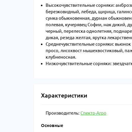
Высокочувствительные сорняки: амброзия
березковидный, лебеда, щирица, галинсо
сумка обыкновенная, дурман обыкновенн
полевая, кучерявец Софии, мак дикий, 
черный, перелеска однолетняя, подмаре
дикая, резеда желтая, ярутка лекарствен
Среднечувствительные сорняки: вьюнок 
просо, лисохвост мышехвостиковый, па
клубненосная.
Низкочувствительные сорняки: звездчатк
Характеристики
Производитель:
Спектр-Агро
Основные