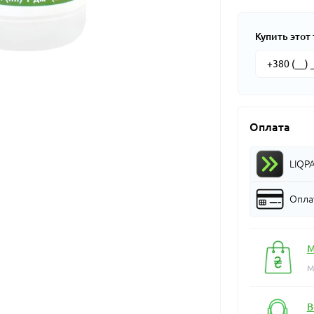
Купить этот 
Оплата
LIQP
Оплат
М
М
В