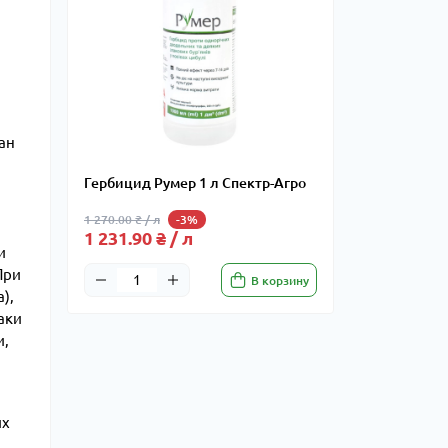
ан
Гербицид Румер 1 л Спектр-Агро
1 270.00 ₴ / л
-3%
1 231.90 ₴ / л
и
При
В корзину
),
аки
и,
их