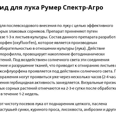
д для лука Румер Спектр-Агро
ля послевсходового внесения по луку с целью эффективного
орых злаковых сорняков. Препарат применяют путем
е 1-3-х листьев культуры. Состав данного препарата разработ
орфен (оxyfluorfen), которое является производным
збирательностью в отношении культуры (лука). Действие
хлорофилла, провоцирует накопление фотодинамически
тений. Под воздействием солнечного света эти соединения
ние и разрушение тканей, что приводит к отмиранию листьев 
ксифлуорфена проявляется под действием солнечного света. 
ражения могут проявиться уже через несколько часов (2-4 часа
щения гербицидная активность замедляется. Визуальные призн
ых сорных растений отмечаются на 2-3-е сутки после обработк
в течение 1-2 недель.
 чистоту посевов лука от подмаренник цепкого, паслена
астушьей сумки, куриного проса, лисохвоста, амброзии и друг