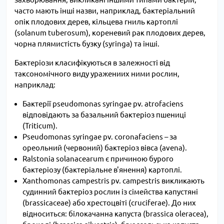
часто мають інші назви, наприклад, бактеріальний
опік плодових дерев, кільцева гниль картоплі
(solanum tuberosum), кореневий рак плодових дерев,
чорна плямистість бузку (syringa) та інші.
Бактеріози класифікуються в залежності від
таксономічного виду уражениих ними рослин,
наприклад:
Бактерії pseudomonas syringae pv. atrofaciens
відповідають за базальний бактеріоз пшениці
(Triticum).
Рseudomonas syringae pv. сoronafaciens – за
ореольний (червоний) бактеріоз вівса (avena).
Ralstonia solanacearum є причиною бурого
бактеріозу (бактеріальне в'янення) картоплі.
Xanthomonas campestris pv. campestris викликають
судинний бактеріоз рослин із сімейства капустяні
(brassicaceae) або хрестоцвіті (cruciferae). До них
відноситься: білокачанна капуста (brassica oleracea),