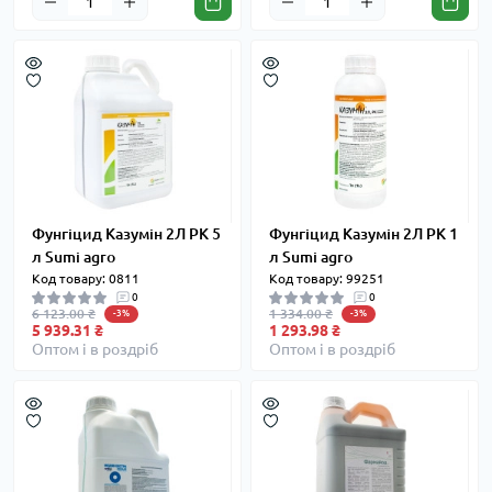
Фунгіцид Казумін 2Л РК 5
Фунгіцид Казумін 2Л РК 1
л Sumi agro
л Sumi agro
Код товару: 0811
Код товару: 99251
0
0
6 123.00 ₴
1 334.00 ₴
-3%
-3%
5 939.31 ₴
1 293.98 ₴
Оптом і в роздріб
Оптом і в роздріб