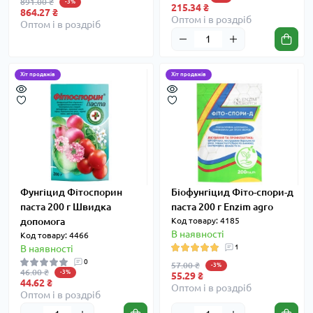
891.00 ₴
-3%
215.34 ₴
864.27 ₴
Оптом і в роздріб
Оптом і в роздріб
Хіт продажів
Хіт продажів
Фунгіцид Фітоспорин
Біофунгіцид Фіто-спори-д
паста 200 г Швидка
паста 200 г Enzim agro
допомога
Код товару: 4185
В наявності
Код товару: 4466
В наявності
1
0
57.00 ₴
-3%
46.00 ₴
-3%
55.29 ₴
44.62 ₴
Оптом і в роздріб
Оптом і в роздріб