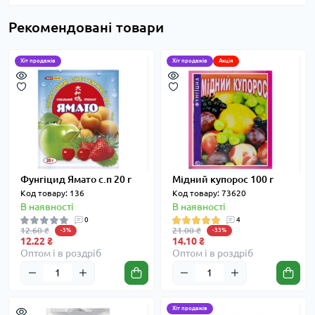
Рекомендовані товари
Хіт продажів
Хіт продажів
Акція
Фунгіцид Ямато с.п 20 г
Мідний купорос 100 г
Код товару: 136
Код товару: 73620
В наявності
В наявності
0
4
12.60 ₴
21.00 ₴
-3%
-33%
12.22 ₴
14.10 ₴
Оптом і в роздріб
Оптом і в роздріб
Хіт продажів