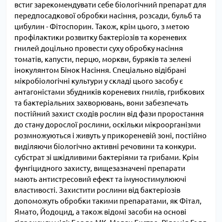
встиг зарекомендувати себе біологічний препарат для
передпосадкової обробки насіння, розсади, бульб та
цибулин - Фітоспорин. Також, крім цього, з метою
профілактики розвитку бактеріозів та кореневих
гнилей доцільно провести суху обробку насіння
томатів, капусти, перцю, моркви, буряків та зелені
інокулянтом Бінок Насіння. Спеціально відібрані
мікробіологічні культури у складі цього засобу є
антагоністами збудників кореневих гнилів, грибкових
та бактеріальних захворювань, вони забезпечать
постійний захист сходів рослин від фази проростання
до стану дорослої рослини, оскільки мікроорганізми
розмножуються і живуть у прикореневій зоні, постійно
виділяючи біологічно активні речовини та конкури.
субстрат зі шкідливими бактеріями та грибами. Крім
фунгіцидного захисту, вищезазначені препарати
мають антистресовий ефект та імуностимулюючі
властивості. Захистити рослини від бактеріозів
допоможуть обробки такими препаратами, як Фітал,
Ямато, Йодоцид, а також відомі засоби на основі