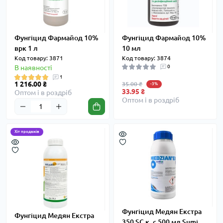
Фунгіцид Фармайод 10%
Фунгіцид Фармайод 10%
врк 1 л
10 мл
Код товару: 3871
Код товару: 3874
В наявності
0
1
1 216.00 ₴
35.00 ₴
-3%
33.95 ₴
Оптом і в роздріб
Оптом і в роздріб
Хіт продажів
Фунгіцид Медян Екстра
Фунгіцид Медян Екстра
350 SC к. с 500 мл Sumi