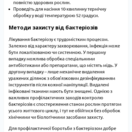
повністю здорових рослин.
Проведіть для насіння 10-хвилинну термічну
обробку у воді температурою 52 градуси.
Методи захисту від бактеріозів
Лікування бактеріозу є трудомістким процесом.
Залежно від характеру захворювання, інфекція може
бути локалізованою чи системною. У першому
випадку можлива обробка спеціальними
антибіотиками або препаратами, що містять мідь. У
другому випадку – лише механічне видалення
уражених ділянок з обов'язковим дезінфікуванням
інструментів після кожної маніпуляції. Видалені
інфіковані тканини мають бути знищені. Однією з
важливих профілактичних заходів контролю
бактеріозів є спостереження станом рослин протягом
усього життєвого циклу, і тут не обійтися без обробок
хімічними чи біологічними засобами захисту.
Для профілактичної боротьби з бактеріозом добре