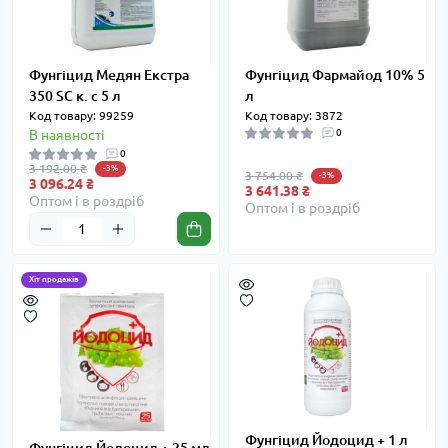
Фунгіцид Медян Екстра
Фунгіцид Фармайод 10% 5
350 SC к. с 5 л
л
Код товару: 99259
Код товару: 3872
В наявності
0
0
3 192.00 ₴
-3%
3 754.00 ₴
-3%
3 096.24 ₴
3 641.38 ₴
Оптом і в роздріб
Оптом і в роздріб
Хіт продажів
Фунгіцид Йодоцид + 1 л