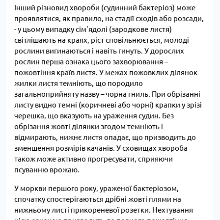
Інший різновид хвороби (судинний бактеріоз) може
проявлятися, як правило, на стадії сходів або розсади,
- у цьому випадку сім'ядолі (зародкове листя)
світлішають на краях, ріст сповільнюється, молоді
рослини вигинаються і навіть гинуть. У дорослих
рослин перша ознака цього захворювання –
пожовтіння країв листя. У межах пожовклих ділянок
жилки листя темніють, що породило
загальноприйняту назву – чорна гниль. При обрізанні
листу видно темні (коричневі або чорні) крапки у зрізі
черешка, що вказують на ураження судин. Без
обрізання жовті ділянки згодом темніють і
відмирають, нижнє листя опадає, що призводить до
зменшення розмірів качанів. У сховищах хвороба
також може активно прогресувати, сприяючи
псуванню врожаю.
У моркви першого року, ураженої бактеріозом,
спочатку спостерігаються дрібні жовті плями на
нижньому листі прикореневої розетки. Нехтування