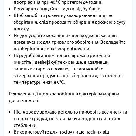
прогрівання при 40 °C протягом 24 годин.
Регулярно очищайте грядки від бур'янів.
Щоб запобігти розвитку захворювання під час
зберігання, слід проводити збирання врожаю в суху
погоду.
Не допускайте механічних пошкоджень качанів,
призначених для тривалого зберігання. Закладайте
на зберігання лише здорові качани.
Перед зберіганням нового врожаю ретельно
очистіть і дезінфікуйте сховище, видаливши
залишки старого врожаю, і не допускайте
замерзання продукції, що зберігається, і зниження
температури нижче 0°C.
Рекомендації щодо запобігання бактеріозу моркви
досить прості:
Після збору врожаю ретельно приберіть все листя та
стебла з грядки, не залишаючи жодного листа або
стеблинки.
Використовуйте для посіву лише насіння від