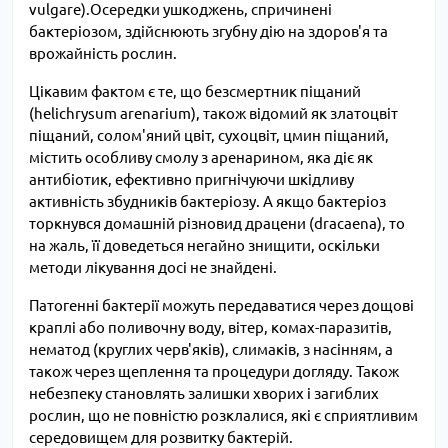
vulgare).Осередки ушкоджень, спричинені
бактеріозом, здійснюють згубну дію на здоров'я та
врожайність рослин.
Цікавим фактом є те, що безсмертник піщаний
(helichrysum arenarium), також відомий як златоцвіт
піщаний, солом'яний цвіт, сухоцвіт, цмин піщаний,
містить особливу смолу з аренарином, яка діє як
антибіотик, ефективно пригнічуючи шкідливу
активність збудників бактеріозу. А якщо бактеріоз
торкнувся домашній різновид драцени (dracaena), то
на жаль, її доведеться негайно знищити, оскільки
методи лікування досі не знайдені.
Патогенні бактерії можуть передаватися через дощові
краплі або поливочну воду, вітер, комах-паразитів,
нематод (круглих черв'яків), слимаків, з насінням, а
також через щеплення та процедури догляду. Також
небезпеку становлять залишки хворих і загиблих
рослин, що не повністю розклалися, які є сприятливим
середовищем для розвитку бактерій.