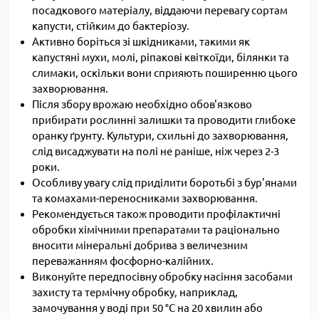
посадкового матеріалу, віддаючи перевагу сортам
капусти, стійким до бактеріозу.
Активно боріться зі шкідниками, такими як
капустяні мухи, молі, ріпакові квіткоїди, білянки та
слимаки, оскільки вони сприяють поширенню цього
захворювання.
Після збору врожаю необхідно обов'язково
прибирати рослинні залишки та проводити глибоке
оранку ґрунту. Культури, схильні до захворювання,
слід висаджувати на полі не раніше, ніж через 2-3
роки.
Особливу увагу слід приділити боротьбі з бур'янами
та комахами-переносниками захворювання.
Рекомендується також проводити профілактичні
обробки хімічними препаратами та раціонально
вносити мінеральні добрива з величезним
переважанням фосфорно-калійних.
Виконуйте передпосівну обробку насіння засобами
захисту та термічну обробку, наприклад,
замочування у воді при 50 °C на 20 хвилин або