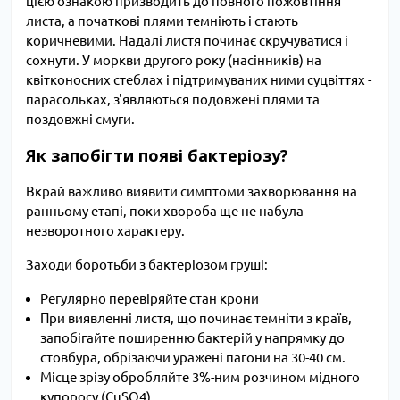
цією ознакою призводить до повного пожовтіння
листа, а початкові плями темніють і стають
коричневими. Надалі листя починає скручуватися і
сохнути. У моркви другого року (насінників) на
квітконосних стеблах і підтримуваних ними суцвіттях -
парасольках, з'являються подовжені плями та
поздовжні смуги.
Як запобігти появі бактеріозу?
Вкрай важливо виявити симптоми захворювання на
ранньому етапі, поки хвороба ще не набула
незворотного характеру.
Заходи боротьби з бактеріозом груші:
Регулярно перевіряйте стан крони
При виявленні листя, що починає темніти з країв,
запобігайте поширенню бактерій у напрямку до
стовбура, обрізаючи уражені пагони на 30-40 см.
Місце зрізу обробляйте 3%-ним розчином мідного
купоросу (CuSO4)