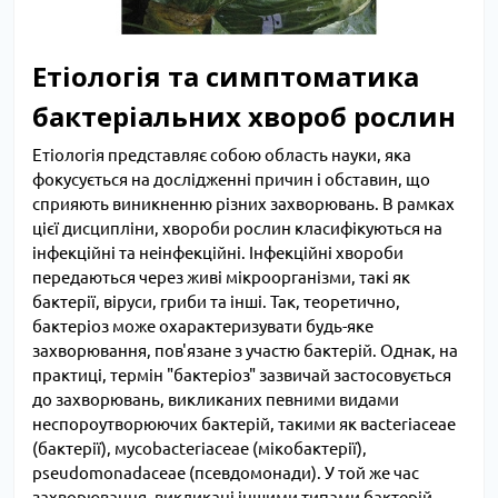
Етіологія та симптоматика
бактеріальних хвороб рослин
Етіологія представляє собою область науки, яка
фокусується на дослідженні причин і обставин, що
сприяють виникненню різних захворювань. В рамках
цієї дисципліни, хвороби рослин класифікуються на
інфекційні та неінфекційні. Інфекційні хвороби
передаються через живі мікроорганізми, такі як
бактерії, віруси, гриби та інші. Так, теоретично,
бактеріоз може охарактеризувати будь-яке
захворювання, пов'язане з участю бактерій. Однак, на
практиці, термін "бактеріоз" зазвичай застосовується
до захворювань, викликаних певними видами
неспороутворюючих бактерій, такими як вacteriaceae
(бактерії), мycobacteriaceae (мікобактерії),
рseudomonadaceae (псевдомонади). У той же час
захворювання, викликані іншими типами бактерій,