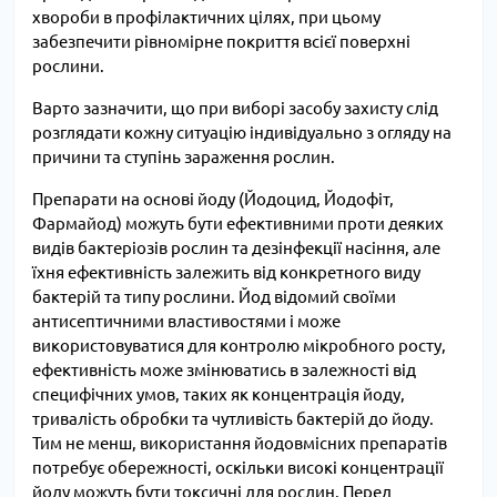
хвороби в профілактичних цілях, при цьому
забезпечити рівномірне покриття всієї поверхні
рослини.
Варто зазначити, що при виборі засобу захисту слід
розглядати кожну ситуацію індивідуально з огляду на
причини та ступінь зараження рослин.
Препарати на основі йоду (Йодоцид, Йодофіт,
Фармайод) можуть бути ефективними проти деяких
видів бактеріозів рослин та дезінфекції насіння, але
їхня ефективність залежить від конкретного виду
бактерій та типу рослини. Йод відомий своїми
антисептичними властивостями і може
використовуватися для контролю мікробного росту,
ефективність може змінюватись в залежності від
специфічних умов, таких як концентрація йоду,
тривалість обробки та чутливість бактерій до йоду.
Тим не менш, використання йодовмісних препаратів
потребує обережності, оскільки високі концентрації
йоду можуть бути токсичні для рослин. Перед