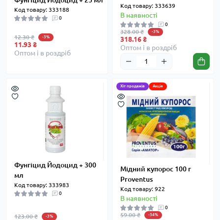
Фунгіцид Йодоцид + 25 мл
Код товару: 333639
Код товару: 333188
В наявності
0
0
328.00 ₴
-3%
12.30 ₴
-3%
318.16 ₴
11.93 ₴
Оптом і в роздріб
Оптом і в роздріб
Хіт продажів
Акція
Фунгіцид Йодоцид + 300
Мідний купорос 100 г
мл
Proventus
Код товару: 333983
Код товару: 922
0
В наявності
0
59.00 ₴
-34%
123.00 ₴
-3%