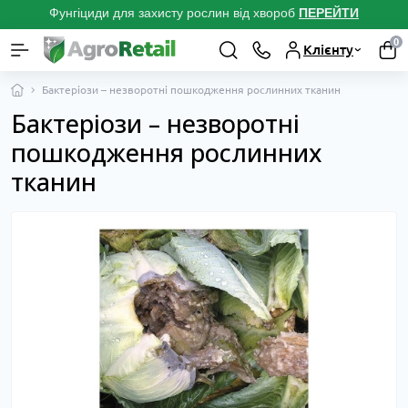
Фунгіциди для захисту рослин від хвороб
ПЕРЕЙТ
И
0
Клієнту
Бактеріози – незворотні пошкодження рослинних тканин
Бактеріози – незворотні
пошкодження рослинних
тканин