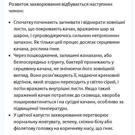
Розвиток захворювання відбувається наступним
чином:
Спочатку починають загнивати і відмирати зовнішні
листи, що покривають качан, вражаючи шар за
шаром, і супроводжуючись сильним неприємним
запахом. Як тільки цей процес досягає серцевини
качана, рослина гине.
Через пошкодження, залишені комахами, або
безпосередньо з ґрунту, бактерії проникають у
серцевину качана, не змінюючи його зовнішній
вигляд. Вони розм'якшують її, надаючи кремовий
відтінок, який згодом переходить у світло-сірий, і
потім вражають внутрішні листи. Якщо такий
заражений качан потрапляє до сховища, хвороба
поширюватиметься і на сусідні качани, особливо за
підвищеної температури.
У цвітної капусти захворювання перетворює
нормальну жовтувату, зелену, сніжно-білу або
фіолетову головку на коричневу масу, що гниє.