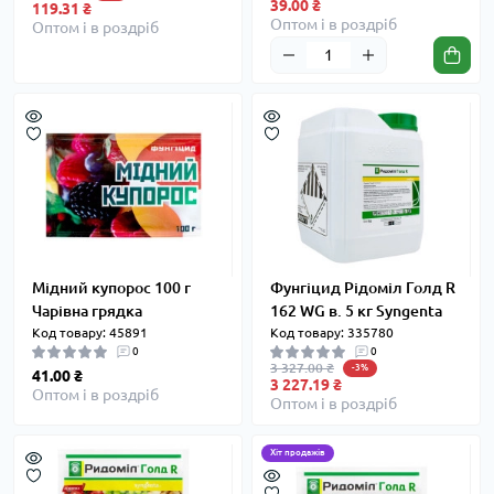
39.00 ₴
119.31 ₴
Оптом і в роздріб
Оптом і в роздріб
Мідний купорос 100 г
Фунгіцид Рідоміл Голд R
Чарівна грядка
162 WG в. 5 кг Syngenta
Код товару: 45891
Код товару: 335780
0
0
3 327.00 ₴
-3%
41.00 ₴
3 227.19 ₴
Оптом і в роздріб
Оптом і в роздріб
Хіт продажів