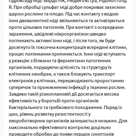
гідроксиду міді: Бордо МК, Медян Екстра, Рідоміл Голд
R. При обробці сульфат міді добре покриває захисним
шаром рослини та плоди. Під час контакту з водою
іони двовалентної міді звільняються та активізуються
проти цільових патогенів. При контакті з осередками
зараження, шкідливі мікроорганізми швидко
поглинають активні іони міді, і після того, як буде
досягнуто їх токсична концентрація всередині клітини,
процес поглинання припиняється. Іони міді вступають
у реакцію з білками та ферментами патогенних
організмів, порушуючи цілісність та структуру їх
клітинних мембран, а також блокують транспорт
електронів у клітинах, перешкоджають проростанню
суперечок та проникненню інфекції у тканини рослин.
Завдяки такій різноплановій дії досягається висока
ефективність у боротьбі проти організмів
бактеріального та грибкового походження. Поряд із
цим, рівень розвитку резистентності у
хвороботворних організмів залишається низьким. Для
максимально ефективного контролю доцільно
проводити обробки до появи перших симптомів