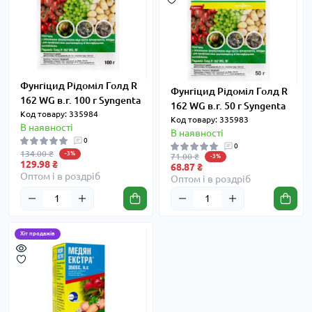
Фунгіцид Рідоміл Голд R
Фунгіцид Рідоміл Голд R
162 WG в.г. 100 г Syngenta
162 WG в.г. 50 г Syngenta
Код товару: 335984
Код товару: 335983
В наявності
В наявності
0
0
134.00 ₴
-3%
71.00 ₴
-3%
129.98 ₴
68.87 ₴
Оптом і в роздріб
Оптом і в роздріб
Хіт продажів