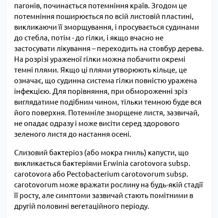
пагонів, починається потемніння країв. Згодом це
потемніння поширюється по всій листовій пластині,
викликаючи її зморщування, і просувається судинами
до стебла, потім - до гілки, і якщо вчасно не
застосувати лікування – переходить на стовбур дерева.
На розрізі ураженої гілки можна побачити окремі
темні плями. Якщо ці плями утворюють кільце, це
означає, що судинна система гілки повністю уражена
інфекцією. Для порівняння, при обмороженні зріз
виглядатиме подібним чином, тільки темною буде вся
його поверхня. Потемніле зморщене листя, зазвичай,
не опадає одразу і може висіти серед здорового
зеленого листя до настання осені.
Слизовий бактеріоз (або мокра гниль) капусти, що
викликається бактеріями Erwinia carotovora subsp.
carotovora або Pectobacterium carotovorum subsp.
carotovorum може вражати рослину на будь-якій стадії
її росту, але симптоми зазвичай стають помітними в
другій половині вегетаційного періоду.