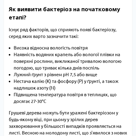
Як виявити бактеріоз на початковому
етапі?
Існує ряд факторів, що сприяють появі бактеріозу,
серед яких варто зазначити такі:
Висока відносна вологість повітря
Наявність водяних крапель або вологої плівки на
поверхні рослини, викликаної тривалою вологою
погодою, що триває кілька днів поспіль
Лужний ґрунт з рівнем pH 7,5 або вище
Нестача калію (K) та фосфору (P) у ґрунті, а також
надлишок азоту (N)
Підвищена температура повітря в теплицях, що
досягає 27-30°C
Грушеві дерева можуть бути уражені бактеріозом у
будь-якому віці, при цьому у зрілих дерев
захворювання у більшості випадків проявляється на
листі. Весною на молодому листі, що з'явилося з нових