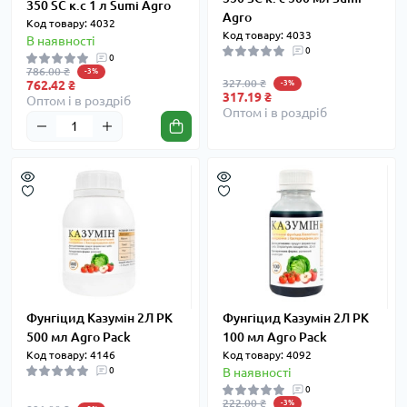
350 SC к.с 1 л Sumi Agro
Agro
Код товару: 4032
Код товару: 4033
В наявності
0
0
786.00 ₴
-3%
327.00 ₴
762.42 ₴
-3%
317.19 ₴
Оптом і в роздріб
Оптом і в роздріб
Фунгіцид Казумін 2Л РК
Фунгіцид Казумін 2Л РК
500 мл Agro Pack
100 мл Agro Pack
Код товару: 4146
Код товару: 4092
0
В наявності
0
222.00 ₴
-3%