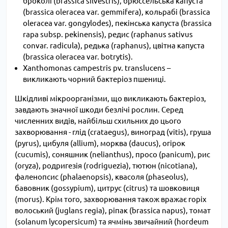
броколі (brassica silvestris), брюссельська капуста
(brassica oleracea var. gemmifera), кольрабі (brassica
oleracea var. gongylodes), пекінська капуста (brassica
rapa subsp. pekinensis), редис (raphanus sativus
convar. radicula), редька (raphanus), цвітна капуста
(brassica oleracea var. botrytis).
Хanthomonas campestris pv. translucens –
викликають чорний бактеріоз пшениці.
Шкідливі мікроорганізми, що викликають бактеріоз,
завдають значної шкоди безлічі рослин. Серед
численних видів, найбільш схильних до цього
захворювання - глід (сrataegus), виноград (vitis), груша
(pyrus), цибуля (allium), морква (daucus), огірок
(сucumis), соняшник (nelianthus), просо (panicum), рис
(oryza), родригезія (rodriguezia), тютюн (nicotiana),
фаленопсис (phalaenopsis), квасоля (phaseolus),
бавовник (gossypium), цитрус (citrus) та шовковиця
(morus). Крім того, захворювання також вражає горіх
волоський (juglans regia), ріпак (brassica napus), томат
(solanum lycopersicum) та ячмінь звичайний (hordeum