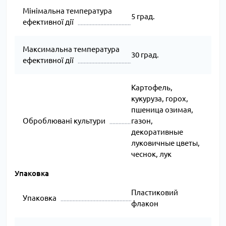
Мінімальна температура
5 град.
ефективної дії
Максимальна температура
30 град.
ефективної дії
Картофель,
кукуруза, горох,
пшеница озимая,
Оброблювані культури
газон,
декоративные
луковичные цветы,
чеснок, лук
Упаковка
Пластиковий
Упаковка
флакон