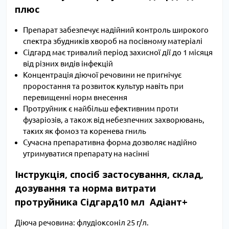
плюс
Препарат забезпечує надійний контроль широкого
спектра збудників хвороб на посівному матеріалі
Сідгард має тривалий період захисної дії до 1 місяця
від різних видів інфекцій
Концентрація діючої речовини не пригнічує
проростання та розвиток культур навіть при
перевищенні норм внесення
Протруйник є найбільш ефективним проти
фузаріозів, а також від небезпечних захворювань,
таких як фомоз та коренева гниль
Сучасна препаративна форма дозволяє надійно
утримуватися препарату на насінні
Інструкція, спосіб застосування, склад,
дозування та норма витрати
протруйника Сідгард10 мл Адіант+
Діюча речовина: флудіоксоніл 25 г/л.