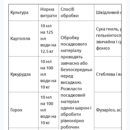
Норма
Спосіб
Культура
Шкідливий об'є
витрати
обробки
10 мл
Суха гниль, ризо
на 125
гельмінтоспоріо
Обробку
Картопля
мл
звичайна і срібл
посадкового
води на
фомоз
матеріалу
12.5 кг
проводять
10 мл
завчасно або
на 100
безпосередньо
Кукурудза
мл
Стеблева і коре
перед
води на
висадкою.
10 кг
Розкласти
посадковий
10 мл
матеріал
на 100
одним шаром і
Горох
мл
Фузаріоз, аскохі
обробити
води на
рівномірно
10 кг
робочим