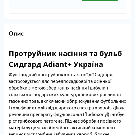
Опис
Протруйник насіння та бульб
Сидгард Adiant+ Україна
Фунгіцидний протруйник контактної дії Сидгард
застосовується для передпосадкової та осінньої
обробки з метою зберігання насіння і цибулин
сільськогосподарських культур, квіткових рослин та
газонних трав, включаючи обприскування футбольних
і гольфових полів від широкого спектра хвороб. Діюча
речовина препарату флудіоксоніл (fludioxonyl) інгібує
ріст грибкового патогена. Під час обробки посівного
матеріалу цим засобом його активний компонент
зупиняє ріст грибниці збудника хвороб, блокує