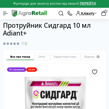
Фунгіциди для захисту рослин від хвороб
ПЕРЕЙТ
И
0
Клієнту
Каталог товарів
Засоби захисту рослин
Протруйники насіння та
Протруйник Сидгард 10 мл
Adiant+
0
Все про товар
Опис
Характеристики
Відгуки
0
Хіт продажів
Акція