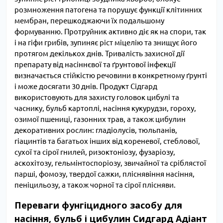
розмноження патогена та порушує функції клітинних
мембран, перешкоджаючи їх подальшому
формуванню. Протруйник активно діє як на спори, так
і на гіфи грибів, зупиняє ріст міцелію та знищує його
протягом декількох днів. Тривалість захисної дії
препарату від насіннєвої та ґрунтової інфекції
визначається стійкістю речовини в конкретному ґрунті
і може досягати 30 днів. Продукт Сідгард
використовують для захисту головок цибулі та
часнику, бульб картоплі, насіння кукурудзи, гороху,
озимої пшениці, газонних трав, а також цибулин
декоративних рослин: гладіолусів, тюльпанів,
гіацинтів та багатьох інших від кореневої, стеблової,
сухої та сірої гнилей, ризоктоніозу, фузаріозу,
аскохітозу, гельмінтоспоріозу, звичайної та сріблястої
парші, фомозу, твердої сажки, пліснявіння насіння,
пеніцильозу, а також чорної та сірої плісняви.
Переваги фунгіцидного засобу для
насіння, бульб і цибулин Сидгард Адіант