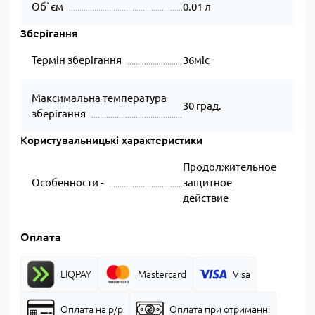
Об`єм
0.01 л
Зберігання
Термін зберігання
36міс
Максимальна температура
30 град.
зберігання
Користувальницькі характеристики
Продолжительное
Особенности -
защитное
действие
Оплата
LIQPAY
Mastercard
Visa
Оплата на р/р
Оплата при отриманні