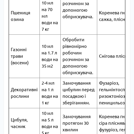
10 мл
розчином за
на 70
допомогою
Пшениця
Коренева гниль,
мл
обприскувача.
озима
сажка, пліснявін
води на
7 кг
Обробити
10 мл
рівномірно
Газонні
на 1.7 л
робочим
трави
Снігова плісняв
води на
розчином за
(восени)
35 м2
допомогою
обприскувача.
2-4 мл
Замочування
Фузаріоз,
Декоративні
на 1 л
цибулин перед
гельмінтоспоріо
рослини
води на
посадкою і
ризоктоніоз, сір
1 кг
зберіганням.
пеницильоз
10 мл
Замочування
Коренева гниль,
Цибуля,
на 5 л
протягом 30
сіра пліснява,
часник
води на
хвилин
фузуріоз, гельмі
5 кг