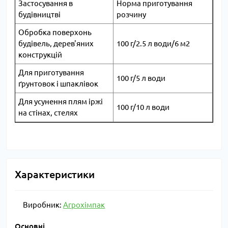
Застосування в
Норма приготування
будівництві
розчину
Обробка поверхонь
будівель, дерев'яних
100 г/2.5 л води/6 м2
конструкцій
Для приготування
100 г/5 л води
ґрунтовок і шпаклівок
Для усунення плям іржі
100 г/10 л води
на стінах, стелях
Характеристики
Виробник:
Агрохімпак
Основні