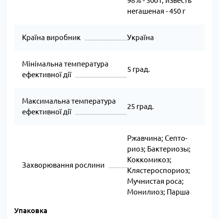
98% - 300 г, известь
негашеная - 450 г
Країна виробник
Україна
Мінімальна температура
5 град.
ефективної дії
Максимальна температура
25 град.
ефективної дії
Ржавчина; Сеп­то­
ри­оз; Бактериозы;
Коккомикоз;
Захворювання рослини
Клястероспориоз;
Муч­нис­тая ро­са;
Монилиоз; Парша
Упаковка