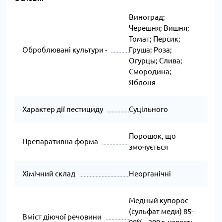
Виноград;
Черешня; Вишня;
Томат; Персик;
Оброблювані культури -
Груша; Роза;
Огурцы; Слива;
Смородина;
Яблоня
Характер дії пестициду
Суцільного
Порошок, що
Препаративна форма
змочується
Хімічний склад
Неорганічні
Медный купорос
(сульфат меди) 85-
Вміст діючої речовини