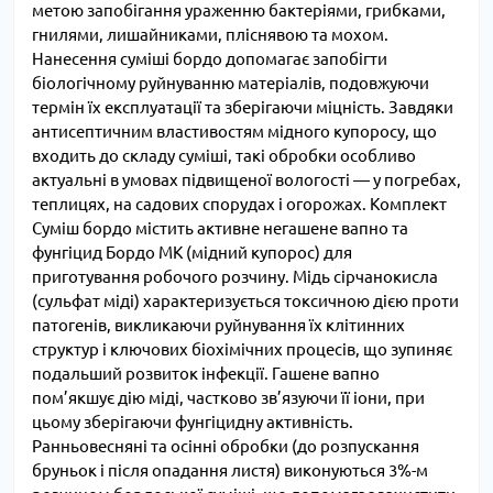
метою запобігання ураженню бактеріями, грибками,
гнилями, лишайниками, пліснявою та мохом.
Нанесення суміші бордо допомагає запобігти
біологічному руйнуванню матеріалів, подовжуючи
термін їх експлуатації та зберігаючи міцність. Завдяки
антисептичним властивостям мідного купоросу, що
входить до складу суміші, такі обробки особливо
актуальні в умовах підвищеної вологості — у погребах,
теплицях, на садових спорудах і огорожах. Комплект
Суміш бордо містить активне негашене вапно та
фунгіцид Бордо МК (мідний купорос) для
приготування робочого розчину. Мідь сірчанокисла
(сульфат міді) характеризується токсичною дією проти
патогенів, викликаючи руйнування їх клітинних
структур і ключових біохімічних процесів, що зупиняє
подальший розвиток інфекції. Гашене вапно
пом’якшує дію міді, частково зв’язуючи її іони, при
цьому зберігаючи фунгіцидну активність.
Ранньовесняні та осінні обробки (до розпускання
бруньок і після опадання листя) виконуються 3%-м