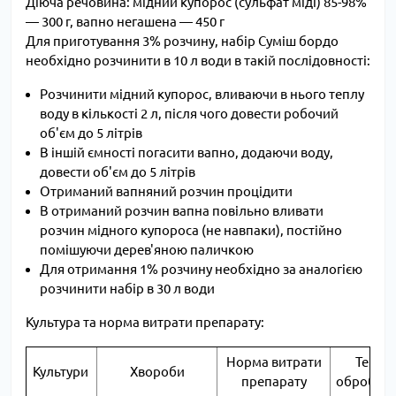
Діюча речовина: мідний купорос (сульфат міді) 85-98%
— 300 г, вапно негашена — 450 г
Для приготування 3% розчину, набір Суміш бордо
необхідно розчинити в 10 л води в такій послідовності:
Розчинити мідний купорос, вливаючи в нього теплу
воду в кількості 2 л, після чого довести робочий
об'єм до 5 літрів
В іншій ємності погасити вапно, додаючи воду,
довести об'єм до 5 літрів
Отриманий вапняний розчин процідити
В отриманий розчин вапна повільно вливати
розчин мідного купороса (не навпаки), постійно
помішуючи дерев'яною паличкою
Для отримання 1% розчину необхідно за аналогією
розчинити набір в 30 л води
Культура та норма витрати препарату:
Норма витрати
Термі
Культури
Хвороби
препарату
обробле