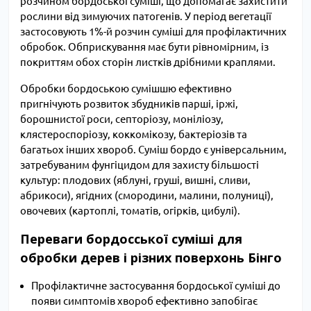
розчином бордоської суміші, що допомагає захистити
рослини від зимуючих патогенів. У період вегетації
застосовують 1%-й розчин суміші для профілактичних
обробок. Обприскування має бути рівномірним, із
покриттям обох сторін листків дрібними краплями.
Обробки бордоською сумішшю ефективно
пригнічують розвиток збудників парші, іржі,
борошнистої роси, септоріозу, моніліозу,
клястероспоріозу, коккомікозу, бактеріозів та
багатьох інших хвороб. Суміш бордо є універсальним,
затребуваним фунгіцидом для захисту більшості
культур: плодових (яблуні, груші, вишні, сливи,
абрикоси), ягідних (смородини, малини, полуниці),
овочевих (картоплі, томатів, огірків, цибулі).
Переваги бордосської суміші для
обробки дерев і різних поверхонь Бінго
Профілактичне застосування бордоської суміші до
появи симптомів хвороб ефективно запобігає