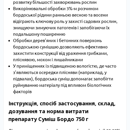
розвитку більшості захворювань рослин
Викорінювальні обробки 3%-м розчином
бордоської рідини ранньою весною та восени
відіграють ключову роль у захисті садових рослин,
знищуючи зимуючих патогенів і запобігаючи їх
подальшому поширенню
Обробки дерев’яних і бетонних поверхонь
бордоською сумішшю дозволяють ефективно
захистити конструкції від ураження грибками,
пліснявою, мохом і лишайниками
У приміщеннях із підвищеною вологістю, де часто
з’являються осередки плісняви (наприклад, у
підвалах), бордоська суміш допомагає запобігти
руйнуванню матеріалу під впливом біологічних
факторів
Інструкція, спосіб застосування, склад,
дозування та норма витрати
препарату Суміш Бордо 750 г