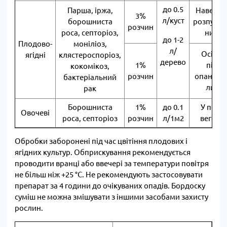
до 0.5
Парша, іржа,
Навесні:
3%
л/куст
борошниста
розпуска
розчин
роса, септоріоз,
нирок
до 1-2
Плодово-
моніліоз,
л/
Осінню
ягідні
клястероспоріоз,
дерево
1%
після
кокомікоз,
розчин
опанува
бактеріальний
листя
рак
Борошниста
1%
до 0.1
У періо
Овочеві
роса, септоріоз
розчин
л/1м2
вегетац
Обробки заборонені під час цвітіння плодових і
ягідних культур. Обприскування рекомендується
проводити вранці або ввечері за температури повітря
не більш ніж +25 °C. Не рекомендують застосовувати
препарат за 4 години до очікуваних опадів. Бордоску
суміш не можна змішувати з іншими засобами захисту
рослин.