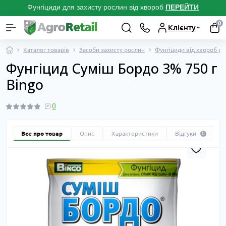
Фунгіциди для захисту рослин від хвороб
ПЕРЕЙТ
И
0
Клієнту
Каталог товарів
Засоби захисту рослин
Фунгіциди від хвороб р
Фунгіцид Суміш Бордо 3% 750 г
Bingo
0
Все про товар
Опис
Характеристики
Відгуки
0