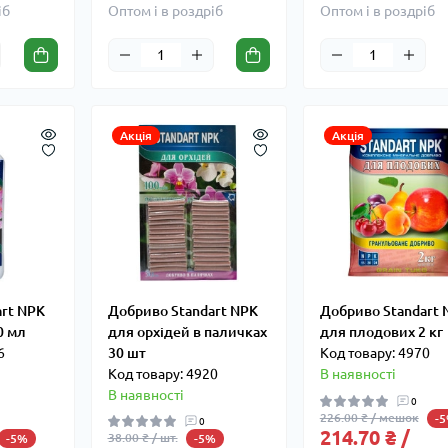
іб
Оптом і в роздріб
Оптом і в роздріб
Акція
Акція
art NPK
Добриво Standart NPK
Добриво Standart 
0 мл
для орхідей в паличках
для плодових 2 кг
6
30 шт
Код товару: 4970
Код товару: 4920
В наявності
В наявності
0
226.00 ₴ / мешок
-
0
214.70 ₴ /
38.00 ₴ / шт.
-5%
-5%