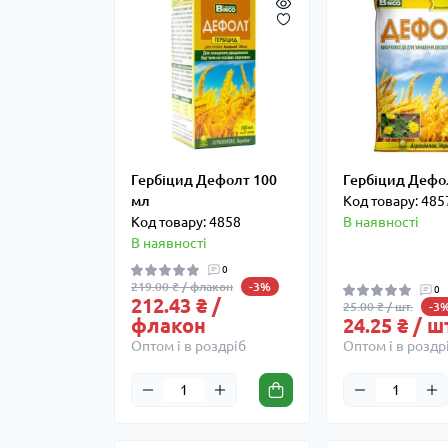
Гербіцид Дефолт 100
Гербіцид Дефо
мл
Код товару: 485
Код товару: 4858
В наявності
В наявності
0
219.00 ₴ / флакон
-3%
0
212.43 ₴ /
25.00 ₴ / шт.
-3
флакон
24.25 ₴ / ш
Оптом і в роздріб
Оптом і в роздр