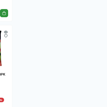
NPK
5%