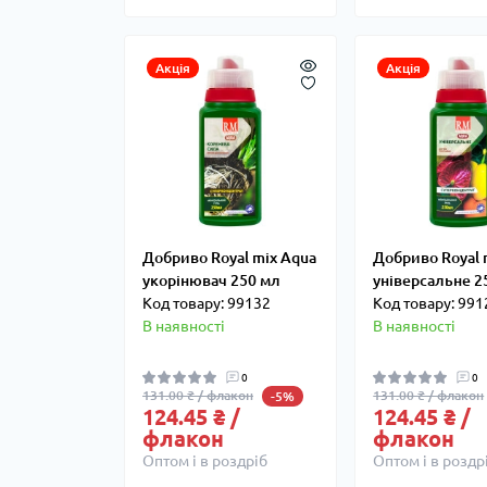
Акція
Акція
Добриво Royal mix Aqua
Добриво Royal 
укорінювач 250 мл
універсальне 2
Код товару: 99132
Код товару: 991
В наявності
В наявності
0
0
131.00 ₴ / флакон
131.00 ₴ / флакон
-5%
124.45 ₴ /
124.45 ₴ /
флакон
флакон
Оптом і в роздріб
Оптом і в роздр