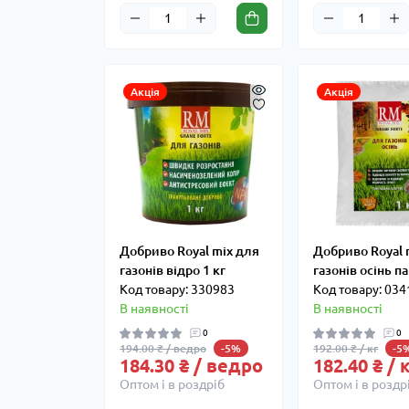
Акція
Акція
Добриво Royal mix для
Добриво Royal 
газонів відро 1 кг
газонів осінь па
Код товару: 330983
Код товару: 034
В наявності
В наявності
0
0
194.00 ₴ / ведро
192.00 ₴ / кг
-5%
-5
184.30 ₴ / ведро
182.40 ₴ / 
Оптом і в роздріб
Оптом і в роздр