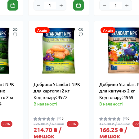
Акція
Акція
art NPK
Добриво Standart NPK
Добриво Standart 
них
для картоплі 2 кг
для квітучих 2 кг
то 2 кг
Код товару: 4972
Код товару: 4969
4
В наявності
В наявності
0
0
226.00 ₴ / мешок
175.00 ₴ / мешок
-5%
-5%
-
214.70 ₴ /
166.25 ₴ /
мешок
мешок