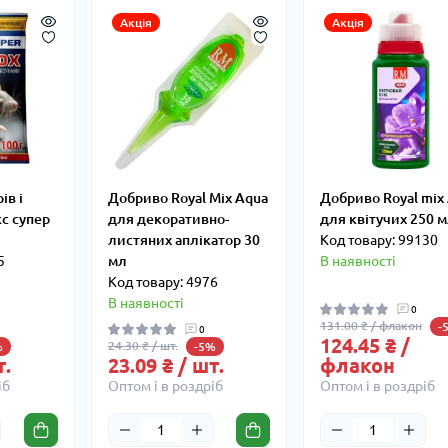
Акція
Акція
ів і
Добриво Royal Mix Aqua
Добриво Royal mix
с супер
для декоративно-
для квітучих 250 
листяних аплікатор 30
Код товару: 99130
5
мл
В наявності
Код товару: 4976
В наявності
0
131.00 ₴ / флакон
-
0
124.45 ₴ /
24.30 ₴ / шт.
%
-5%
т.
23.09 ₴ / шт.
флакон
іб
Оптом і в роздріб
Оптом і в роздріб