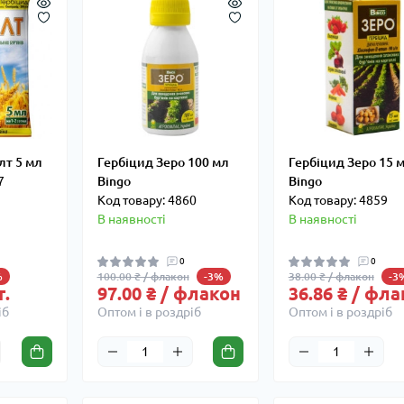
лт 5 мл
Гербіцид Зеро 100 мл
Гербіцид Зеро 15 
7
Bingo
Bingo
Код товару: 4860
Код товару: 4859
В наявності
В наявності
0
0
100.00 ₴ / флакон
38.00 ₴ / флакон
%
-3%
-3
т.
97.00 ₴ / флакон
36.86 ₴ / фл
іб
Оптом і в роздріб
Оптом і в роздріб