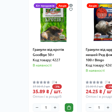
Хіт продажів
Акція
Акція
Гранули від кротів
Гранули від щур
Goodbye 50 г
мишей Ред фок
Код товару: 4227
100 г Bingo
В наявності
Код товару: 426
В наявності
0
0
37.00 ₴ / шт.
25.00 ₴ / шт.
-3%
-3
35.89 ₴ / шт.
24.25 ₴ / ш
Оптом і в роздріб
Оптом і в роздр