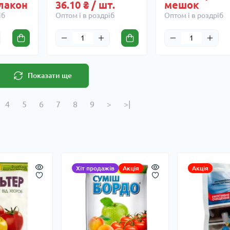
флакон
36.10 ₴ / шт.
мешок
іб
Оптом і в роздріб
Оптом і в роздріб
Показати ще
4
5
6
7
8
9
>
>|
Хіт продажів
Акція
Акція