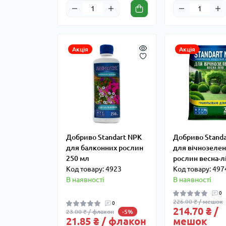
Акція
Акція
Добриво Standart NPK
Добриво Stand
для балконних рослин
для вічнозеле
250 мл
рослин весна-лі
Код товару: 4923
Код товару: 497
В наявності
В наявності
0
226.00 ₴ / мешок
0
214.70 ₴ /
23.00 ₴ / флакон
-5%
21.85 ₴ / флакон
мешок