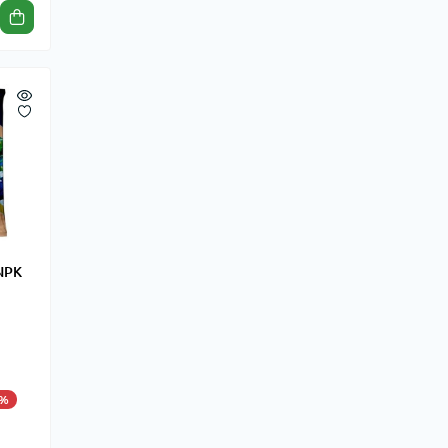
NPK
5%