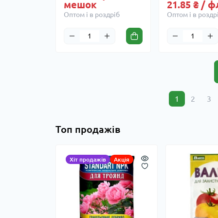
мешок
21.85 ₴ / 
Оптом і в роздріб
Оптом і в роздр
1
2
3
Топ продажів
Хіт продажів
Акція