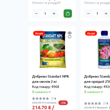
Оптом і в роздріб
Оптом і в роздр
Акція
Акція
Добриво Standart NPK
Добриво Stand
для овочів 2 кг
для орхідей 25
Код товару: 4968
Код товару: 492
В наявності
В наявності
0
226.00 ₴ / мешок
-5%
0
214.70 ₴ /
23.00 ₴ / флакон