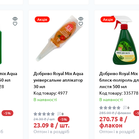
Акція
Акція
mix Aqua
Добриво Royal Mix Aqua
Добриво Royal Mix
50 мл
універсальне аплікатор
блиск-поліроль д
28
30 мл
листя 500 мл
Код товару: 4977
Код товару: 335778
В наявності
В наявності
0
285.00 ₴ / флакон
-5%
-
0
270.75 ₴ /
24.30 ₴ / шт.
-5%
23.09 ₴ / шт.
флакон
іб
Оптом і в роздріб
Оптом і в роздріб