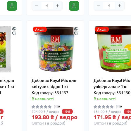
Акція
Акція
mix для
Добриво Royal Mix для
Добриво Royal Mix
кет 1 кг
квітучих відро 1 кг
універсальне 1 кг
1
Код товару: 331437
Код товару: 331430
В наявності
В наявності
0
0
204.00 ₴ / ведро
181.00 ₴ / ведро
%
-5%
-5
кг
193.80 ₴ / ведро
171.95 ₴ / ве
іб
Оптом і в роздріб
Оптом і в роздріб