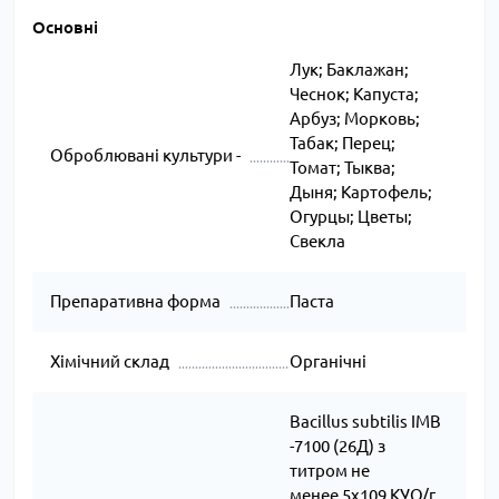
Основні
Лук; Баклажан;
Чеснок; Капуста;
Арбуз; Морковь;
Табак; Перец;
Оброблювані культури -
Томат; Тыква;
Дыня; Картофель;
Огурцы; Цветы;
Свекла
Препаративна форма
Паста
Хімічний склад
Органічні
Bacillus subtilis IMB
-7100 (26Д) з
титром не
менее 5х109 КУО/г,