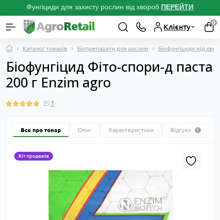
Фунгіциди для захисту рослин від хвороб
ПЕРЕЙТ
И
0
Клієнту
Каталог товарів
Біопрепарати для рослин
Біофунгіциди від хво
Біофунгіцид Фіто-спори-д паста
200 г Enzim agro
1
Все про товар
Опис
Характеристики
Відгуки
1
Хіт продажів