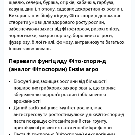
щавлю, селери, буряка, огірків, кабачків, гарбуза,
кавуна, дині), тютюну, садових декоративних рослин.
Використання біофунгіциду Фіто-спори-д допомагає
створити умови для здорового росту рослин,
забезпечуючи захист від фітофторозу, ризоктоніозу,
чорної ніжки, макроспоріозу, борошнистої роси,
фузаріозу, білої гнилі, фомозу, антракнозу та багатьох
інших захворювань.
Переваги фунгіциду Фіто-спори-д
(аналог Фітоспорин) Ензім агро
Біофунгіцид захищає рослини від більшості
поширених грибкових захворювань, що сприяє
збереженню здоров'я рослин і збільшенню
врожайності
Даний засіб зміцнює імунітет рослин, має
антистресову та ростостимулюючу діюФіто-спори-д
паста покращує фітосанітарний стан ґрунту,
пригнічуючі розвиток патогенної мікрофлори
Паста Фіто-спори-д (Фітоспорин) є екологічним