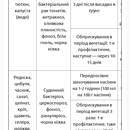
тютюн,
бактеріальний
3 дні після висадки в
РП н
капуста
рак томатів,
ґрунт
30 л
(види)
антракноз,
на
оливкова
раст
плямистість,
60 м
фомоз, біла
Обприскування в
с
гниль, чорна
період вегетації: 1-е
лож
ніжка
профілактичне,
РП н
наступне — через 10-
води
15 днів
со
Передпосівне
3 мл 
Редиска,
замочування насіння
лож
цибуля,
на 1-2 години (100 мл
РП н
часник,
Судинний
на 100 г насіння)
во
салат,
бактеріоз,
шпінат,
церкоспороз,
Обприскування в
60 м
кріп,
фомоз,
період вегетації 3
с
щавель,
рамуляріоз,
рази: 1-е
лож
селера,
чорна ніжка
профілактичне, таке
РП н
морква,