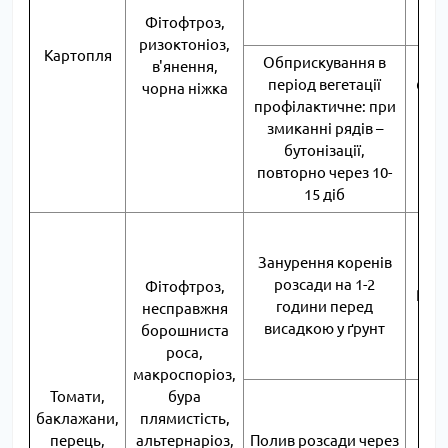
вод
Фітофтроз,
100
ризоктоніоз,
Картопля
Обприскування в
в'янення,
період вегетації
60 м
чорна ніжка
профілактичне: при
(4 
змиканні рядів –
лож
бутонізації,
на 5
повторно через 10-
1 с
15 діб
5 м
ча
Занурення коренів
лож
розсади на 1-2
Фітофтроз,
РП н
години перед
несправжня
вод
висадкою у ґрунт
борошниста
1
роса,
рос
макроспоріоз,
Томати,
бура
60 м
баклажани,
плямистість,
с
перець,
альтернаріоз,
Полив розсади через
лож