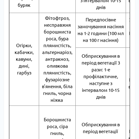
з інтервалом 10-15
води
буряк
днів
со
Фітофтроз,
Передпосівне
3 мл 
несправжня
замочування насіння
лож
борошниста
на 1-2 години (100 мл
РП н
роса, бура
на 100 г насіння)
во
Огірки,
плямистість,
кабачки,
альтернаріоз,
Обприскування в
кавуни,
антракноз,
60 м
період вегетації 3
дині,
оливкова
с
рази: 1-е
гарбуз
плямистість,
лож
профілактичне,
фузаріозне
РП н
наступне з
в'янення, біла
води
інтервалом 10-15
гниль, чорна
со
днів
ніжка
60 м
с
Борошниста
Обприскування в
лож
роса, сіра
період вегетації
РП н
гниль,
води