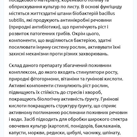
обприскування культур по листу. В основі фунгіциду
містяться життєздатні штами біобактерій bacillus
subtilis, які продукують антимікробні речовини
(природні антибіотики), що пригнічують ріст і
розвиток патогенних грибів. Окрім цього,
компоненти, що виділяються бактерією, здатні
посилювати імунну систему рослин, активувати їхні
захисні механізми проти різних захворювань.
Склад даного препарату збагачений поживним
комплексом, до якого входять стимулятори росту,
природні фітогормони, вітаміни та гумінові кислоти.
Активні компоненти стимулюють ріст рослин,
підвищують їх стійкість до стресів і хвороб,
покращують біологічну активність ґрунту. Гумінові
кислоти покращують структуру ґрунту, що сприяє
активному поглинанню рослинами поживних речовин
і води. Засіб підходить для обробки широкого спектра
овочевих культур (картоплі, помідорів, баклажанів,
капусти, моркви, редиски, цибулі, часнику, шпінату,