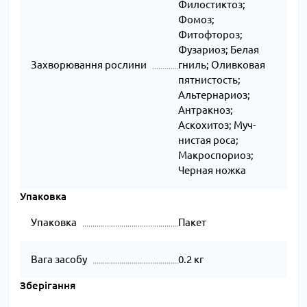
Филостиктоз;
Фомоз;
Фитофтороз;
Фузариоз; Белая
Захворювання рослини
гниль; Оливковая
пятнистость;
Альтернариоз;
Антракноз;
Аскохитоз; Муч­
нис­тая ро­са;
Макроспориоз;
Черная ножка
Упаковка
Упаковка
Пакет
Вага засобу
0.2 кг
Зберігання