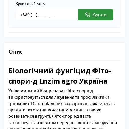
Купити в 1 клік:
Купити
Опис
Біологічний фунгіцид Фіто-
спори-д Enzim agro Україна
Універсальний біопрепарат Фіто-спори-д
використовується для лікування та профілактики
грибкових і бактеріальних захворювань, які можуть
вражати вегетативну частину рослин, а також
розвиватися в ґрунті. Фіто-спори-д паста
застосовується шляхом передпосівного замочування
посадкового матеріалу, кореневого поливу та