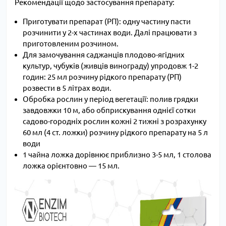
Рекомендації щодо застосування препарату:
Приготувати препарат (РП): одну частину пасти
розчинити у 2-х частинах води. Далі працювати з
приготовленим розчином.
Для замочування саджанців плодово-ягідних
культур, чубуків (живців винограду) упродовж 1-2
годин: 25 мл розчину рідкого препарату (РП)
розвести в 5 літрах води.
Обробка рослин у період вегетації: полив грядки
завдовжки 10 м, або обприскування однієї сотки
садово-городніх рослин кожні 2 тижні з розрахунку
60 мл (4 ст. ложки) розчину рідкого препарату на 5 л
води
1 чайна ложка дорівнює приблизно 3-5 мл, 1 столова
ложка орієнтовно — 15 мл.