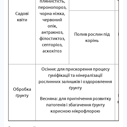
плямистість,
со
перонопороз,
Садові
чорна ніжка,
60 м
квіти
червоний
с
опік,
лож
антракноз,
Полив рослин під
РП н
філостиктоз,
корінь
30
септоріоз,
вод
аскохітоз
5
рос
Осіння: для прискорення процесу
гуміфікації та мінералізації
60 м
рослинних залишків і оздоровлення
с
ґрунту
Обробка
лож
ґрунту
РП н
Весняна: для пригнічення розвитку
води
патогенів і збагачення ґрунту
со
корисною мікрофлорою