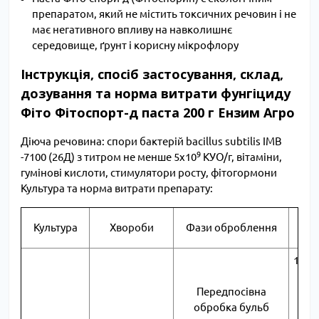
препаратом, який не містить токсичних речовин і не
має негативного впливу на навколишнє
середовище, ґрунт і корисну мікрофлору
Інструкція, спосіб застосування, склад,
дозування та норма витрати фунгіциду
Фіто Фітоспорт-д паста 200 г Ензим Агро
Діюча речовина: спори бактерій bacillus subtilis IMB
9
-7100 (26Д) з титром не менше 5х10
КУО/г, вітаміни,
гумінові кислоти, стимулятори росту, фітогормони
Культура та норма витрати препарату:
Но
Культура
Хвороби
Фази оброблення
вит
100 
(7 
Передпосівна
лож
обробка бульб
на 