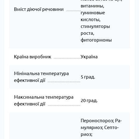
витамины,
Вміст діючої речовини
гуминовые
кислоты,
стимуляторы
роста,
фитогормоны
Країна виробник
Україна
Мінімальна температура
5 град.
ефективної дії
Максимальна температура
20 град.
ефективної дії
Пероноспороз; Ра­
му­ля­ри­оз; Сеп­то­
ри­оз;