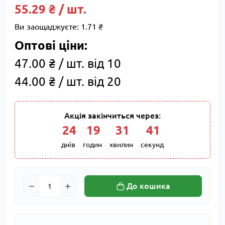
55.29 ₴ / шт.
Ви заощаджуєте:
1.71 ₴
Оптові ціни:
47.00 ₴ / шт. від 10
44.00 ₴ / шт. від 20
Акція закінчиться через:
24
:
19
:
31
:
40
днів
годин
хвилин
секунд
До кошика