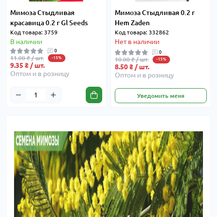
Мимоза Стыдливая
Мимоза Стыдливая 0.2 г
красавица 0.2 г Gl Seeds
Hem Zaden
Код товара: 3759
Код товара: 332862
В наличии
Нет в наличии
0
0
11.00 ₴ / шт.
-15%
10.00 ₴ / шт.
-15%
9.35 ₴ / шт.
8.50 ₴ / шт.
Оптом и в розницу
Оптом и в розницу
Уведомить меня