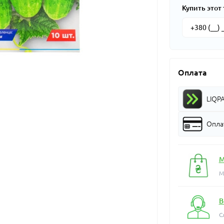
Купить этот 
Оплата
LIQP
Оплат
М
М
В
С