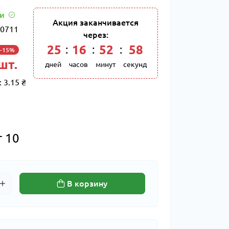
ии
Акция заканчивается
0711
через:
25
:
16
:
52
:
57
-15%
 шт.
дней
часов
минут
секунд
:
3.15 ₴
т 10
В корзину