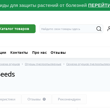
иды для защиты растений от болезней
ПЕРЕЙТ
Каталог товаров
ции
Контакты
Про нас
Отзывы
емена огурцов
Огурцы пчелоопыляемые
Семена огурцов пчелоопыляе
Seeds
теристики
Отзывы
Рекомендуем
0