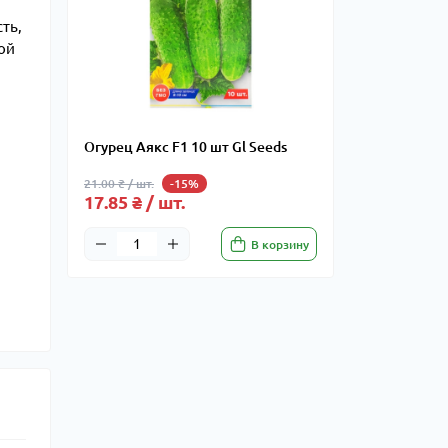
ть,
ой
Огурец Аякс F1 10 шт Gl Seeds
21.00 ₴ / шт.
-15%
17.85 ₴ / шт.
В корзину