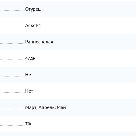
Огурец
Аякс F1
Раннеспелая
47дн
Нет
Нет
Март; Апрель; Май
70г