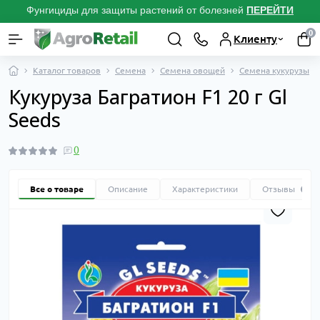
Фунгициды для защиты растений от болезней
ПЕРЕЙТИ
0
Клиенту
Каталог товаров
Семена
Семена овощей
Семена кукурузы
Кукуруза Багратион F1 20 г Gl
Seeds
0
Все о товаре
Описание
Характеристики
Отзывы
0