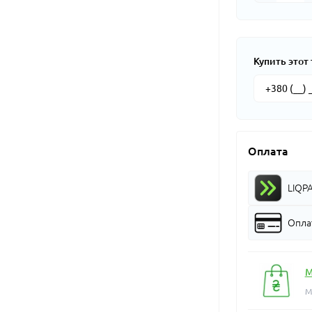
Купить этот 
Оплата
LIQP
Оплат
М
М