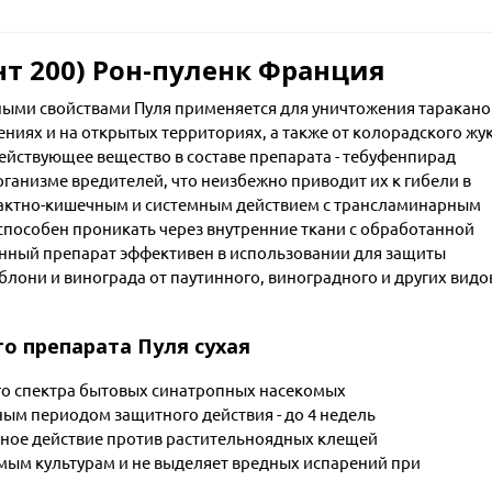
т 200) Рон-пуленк Франция
ыми свойствами Пуля применяется для уничтожения таракано
ниях и на открытых территориях, а также от колорадского жук
ействующее вещество в составе препарата - тебуфенпирад
ганизме вредителей, что неизбежно приводит их к гибели в
онтактно-кишечным и системным действием с трансламинарным
способен проникать через внутренние ткани с обработанной
анный препарат эффективен в использовании для защиты
яблони и винограда от паутинного, виноградного и других видо
о препарата Пуля сухая
о спектра бытовых синатропных насекомых
ным периодом защитного действия - до 4 недель
ное действие против растительноядных клещей
мым культурам и не выделяет вредных испарений при