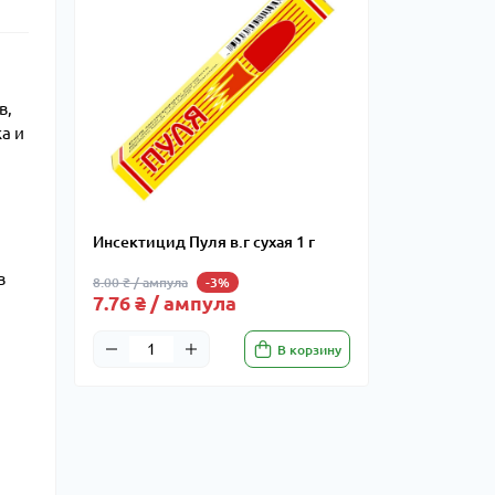
в,
а и
Инсектицид Пуля в.г сухая 1 г
в
8.00 ₴ / ампула
-3%
7.76 ₴ / ампула
В корзину