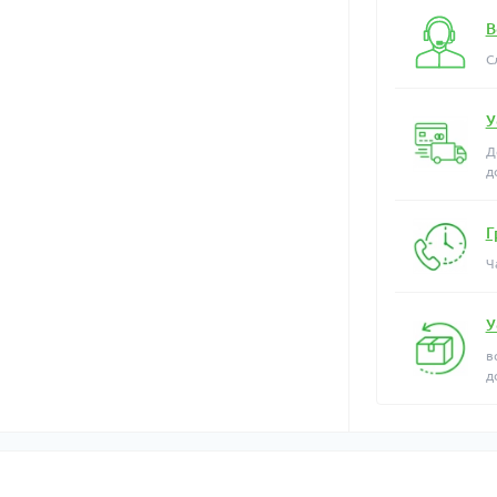
В
С
У
Д
д
Г
Ч
У
в
д