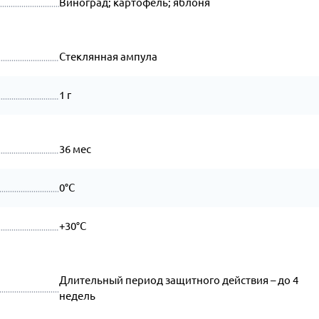
Виноград; картофель; яблоня
Стеклянная ампула
1 г
36 мес
0°C
+30°C
Длительный период защитного действия – до 4
недель