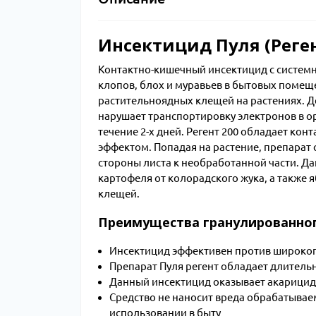
Инсектицид Пуля (Реген
Контактно-кишечный инсектицид с системн
клопов, блох и муравьев в бытовых помеще
растительноядных клещей на растениях. Д
нарушает транспортировку электронов в ор
течение 2-х дней. Регент 200 обладает к
эффектом. Попадая на растение, препарат 
стороны листа к необработанной части. Д
картофеля от колорадского жука, а также 
клещей.
Преимущества гранулированног
Инсектицид эффективен против широког
Препарат Пуля регент обладает длитель
Данный инсектицид оказывает акарицид
Средство не наносит вреда обрабатывае
использовании в быту