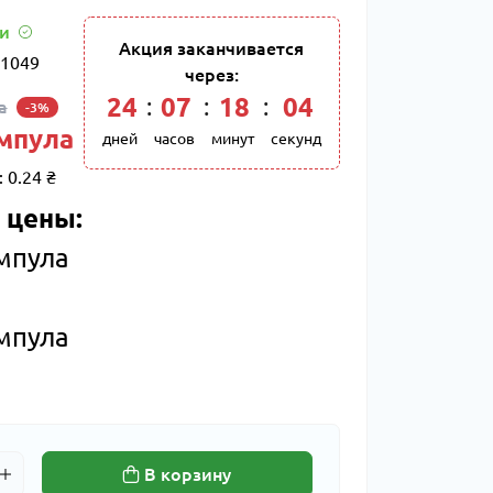
ии
Акция заканчивается
1049
через:
24
:
07
:
18
:
03
а
-3%
ампула
дней
часов
минут
секунд
:
0.24 ₴
 цены:
ампула
ампула
В корзину