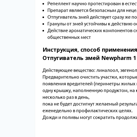
Репеллент научно протестирован в есте
Препарат является безопасным для нец
Отпугиватель змей действует сразу же 
Гранулы от змей устойчивы к действию о
Действие ароматических компонентов сн
общественных мест
Инструкция, способ применения
Отпугиватель змей Newpharm 1
Действующее вещество: линалоол, эвгенол
Предварительно очистить участки, которы
появления вредителей (периметры жилых по
одну крышку, наполненную продуктом, на 
несколько раз в день,
пока не будет достигнут желаемый результ
еженедельно в профилактических целях.
Дожди и поливы могут сократить продолжи