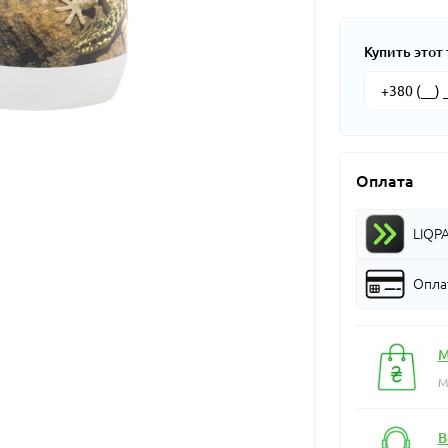
Купить этот 
Оплата
LIQP
Оплат
М
М
В