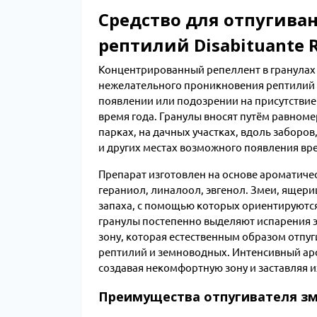
Средство для отпугива
рептилий Disabituante 
Kонцентрированный репеллент в гранулах D
нежелательного проникновения рептилий и
появлении или подозрении на присутствие 
время года. Гранулы вносят путём равноме
парках, на дачных участках, вдоль заборов
и других местах возможного появления вр
Препарат изготовлен на основе ароматиче
гераниол, линалоол, эвгенол. Змеи, ящер
запаха, с помощью которых ориентируются
гранулы постепенно выделяют испарения 
зону, которая естественным образом отпуги
рептилий и земноводных. Интенсивный аро
создавая некомфортную зону и заставляя 
Преимущества отпугивателя з