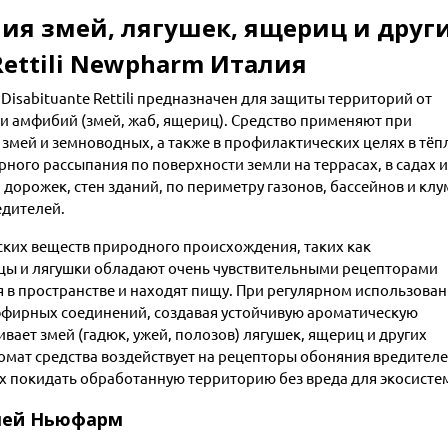
ния змей, лягушек, ящериц и друг
Rettili Newpharm Италия
isabituante Rettili предназначен для защиты территорий от
 амфибий (змей, жаб, ящериц). Средство применяют при
змей и земноводных, а также в профилактических целях в тёп
рного рассыпания по поверхности земли на террасах, в садах и
, дорожек, стен зданий, по периметру газонов, бассейнов и кл
едителей.
ских веществ природного происхождения, таких как
ицы и лягушки обладают очень чувствительными рецепторами
 в пространстве и находят пищу. При регулярном использован
эфирных соединений, создавая устойчивую ароматическую
вает змей (гадюк, ужей, полозов) лягушек, ящериц и других
мат средства воздействует на рецепторы обоняния вредителе
их покидать обработанную территорию без вреда для экосисте
мей Ньюфарм