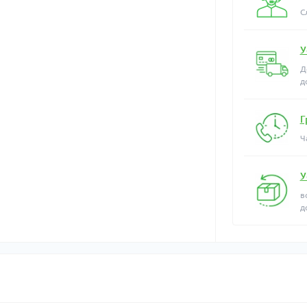
С
У
Д
д
Г
Ч
У
в
д