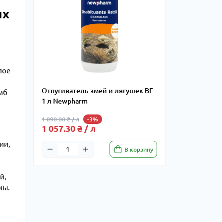
их
лое
Отпугиватель змей и лягушек ВГ
умб
1 л Newpharm
1 090.00 ₴ / л
-3%
1 057.30 ₴ / л
ии,
В корзину
й,
мы.