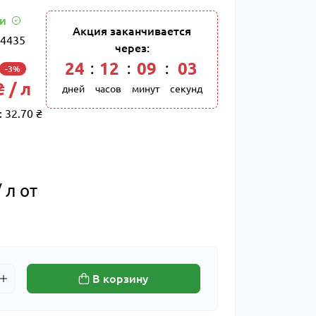
ии
Акция заканчивается
4435
через:
24
:
12
:
09
:
02
-3%
 / л
дней
часов
минут
секунд
:
32.70 ₴
 л от
В корзину