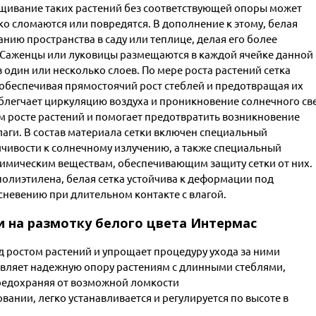
ращивание таких растений без соответствующей опоры может
гко сломаются или повредятся. В дополнение к этому, белая
нию пространства в саду или теплице, делая его более
. Саженцы или луковицы размещаются в каждой ячейке данной
 один или несколько слоев. По мере роста растений сетка
 обеспечивая прямостоячий рост стеблей и предотвращая их
блегчает циркуляцию воздуха и проникновение солнечного све
м росте растений и помогает предотвратить возникновение
лаги. В состав материала сетки включен специальный
чивости к солнечному излучению, а также специальный
имическим веществам, обеспечивающим защиту сетки от них.
полиэтилена, белая сетка устойчива к деформации под
сневению при длительном контакте с влагой.
 на размотку белого цвета Интермас
д ростом растений и упрощает процедуру ухода за ними
авляет надежную опору растениям с длинными стеблями,
предохраняя от возможной ломкости
вании, легко устанавливается и регулируется по высоте в