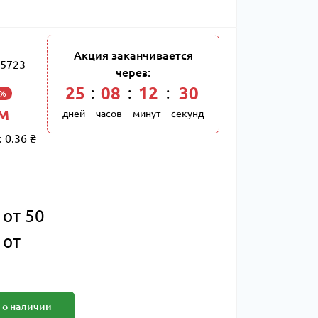
Акция заканчивается
5723
через:
25
:
08
:
12
:
29
3%
 м
дней
часов
минут
секунд
:
0.36 ₴
 от 50
 от
 о наличии