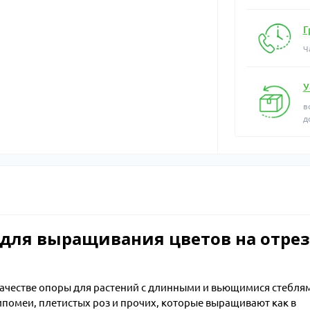
Г
Ч
У
в
д
 для выращивания цветов на отрез
 качестве опоры для растений с длинными и вьющимися стебля
ипомеи, плетистых роз и прочих, которые выращивают как в