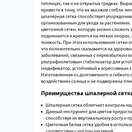
теплицах, так и на открытых грядках. Вы
привести к тому, что их высокие стебли ле
шпалерная сетка способствует упорядочива
организованным для ухода за растениями
цветочной сетки, которую можно сложить в
поднимается и крепится на легких опорах,
ломкость. При этом использование сетки о
что положительно сказывается на здорово
заболеваний, связанных с переизбытком в
ультрафиолетовым стабилизатор для устой
модификатор, устойчивый к агрессивным х
Изготовленная из долговечного и гибкого 
воздействием солнца и не подвержена пле
Преимущества шпалерной сетки
Шпалерная сетка облегчает контроль на
Данный инструмент для цветов предост
способствуя их вертикальному росту и 
Цветочная белая сетка удобна в использо
соответствии с ростом растений