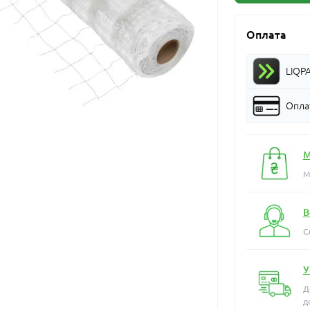
Оплата
LIQP
Оплат
М
М
В
С
У
Д
д