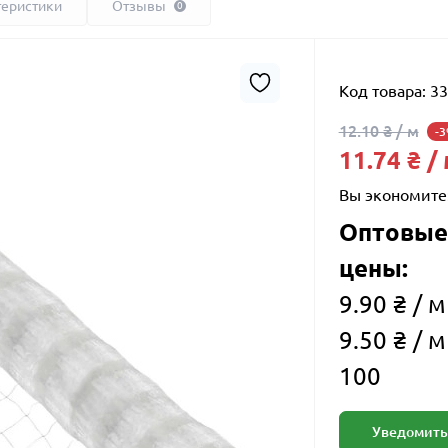
теристики
Отзывы
0
Код товара:
33
12.10 ₴ / м
-
11.74 ₴ /
Вы экономите
Оптовые
цены:
9.90 ₴ / м
9.50 ₴ / м
100
Уведомить