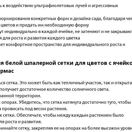
ь к воздействию ультрафиолетовых лучей и агрессивных
формирования конкретных форм и дизайна сада, благодаря че
з цветов и придать им необходимую форму
ут индивидуально в каждой ячейке, не затеняют и не закрываю
я для роста и развития каждого цветка
ает комфортное пространство для индивидуального роста и
я белой шпалерной сетки для цветов с ячейк
ермас
ся сетка. Это может быть как тепличный участок, так и открыт
 получает достаточное количество солнечного света.
ранной территории.
опорах. Убедитесь, что сетка натянута достаточно туго, чтобы
 провисать под весом растения.
ах сетки. Обеспечьте, чтобы между каждым растением было
я роста и развития.
нимайте сетку, закрепляя ее на опорах на более высоком уровн