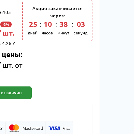
Акция заканчивается
6105
через:
25
10
38
03
-3%
/ шт.
дней
часов
минут
секунд
:
4.26 ₴
 цены:
 шт. от
 о наличии
AY
Mastercard
Visa