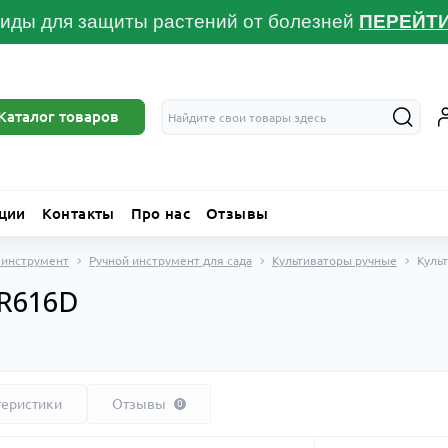
иды для защиты растений от болезней
ПЕРЕЙТ
Каталог товаров
ции
Контакты
Про нас
Отзывы
 инструмент
Ручной инструмент для сада
Культиваторы ручные
Куль
GR616D
теристики
Отзывы
0