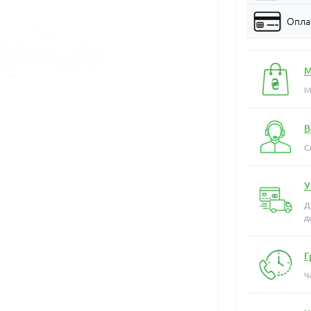
Оплат
М
М
В
С
У
Д
д
Г
Ч