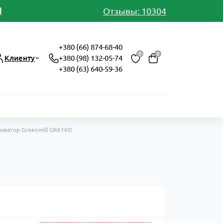
И
Отзывы: 10304
+380 (66) 874-68-40
0
0
Клиенту
+380 (98) 132-05-74
+380 (63) 640-59-36
тиватор Greenmill GR616D