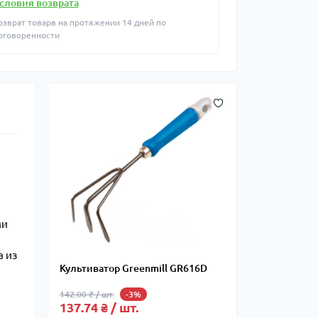
словия возврата
озврат товарв на протяжении 14 дней по
оговоренности
ми
а из
Культиватор Greenmill GR616D
142.00 ₴ / шт.
-3%
137.74 ₴ / шт.