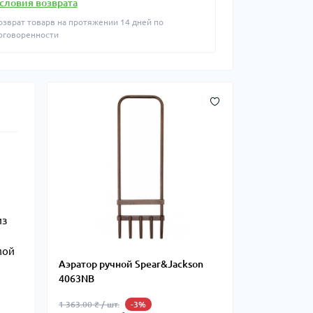
словия возврата
озврат товарв на протяжении 14 дней по
оговоренности
из
,
мой
Аэратор ручной Spear&Jackson
4063NB
1 363.00 ₴ / шт.
-3%