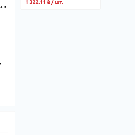
1 322.11 ₴ / шт.
ков
,