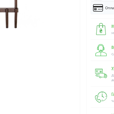
Оплат
М
М
В
С
У
Д
д
Г
Ч