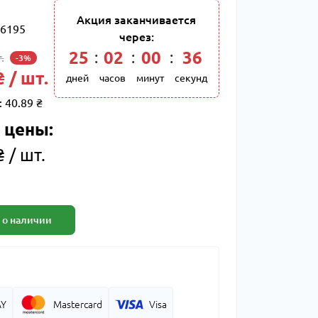
Акция заканчивается
6195
через:
25
02
00
36
.
-3%
₴ / шт.
дней
часов
минут
секунд
:
40.89 ₴
 цены:
 / шт.
 о наличии
AY
Mastercard
Visa