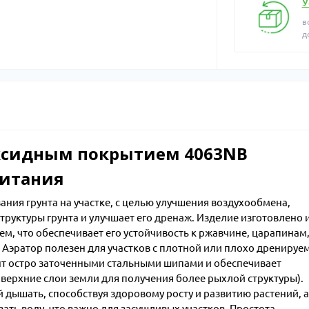
У
в
д
оксидным покрытием 4063NB
ритания
ния грунта на участке, с целью улучшения воздухообмена,
руктуры грунта и улучшает его дренаж. Изделие изготовлено 
м, что обеспечивает его устойчивость к ржавчине, царапинам
 Аэратор полезен для участков с плотной или плохо дренируе
унт остро заточенными стальными шипами и обеспечивает
верхние слои земли для получения более рыхлой структуры).
дышать, способствуя здоровому росту и развитию растений, а
ать воду, что важно для засушливых участков. Простота