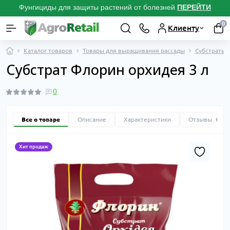
Фунгициды для защиты растений от болезней
ПЕРЕЙТИ
0
Клиенту
Каталог товаров
Товары для выращивания рассады
Субстраты 
Субстрат Флорин орхидея 3 л
0
Все о товаре
Описание
Характеристики
Отзывы
0
Хит продаж