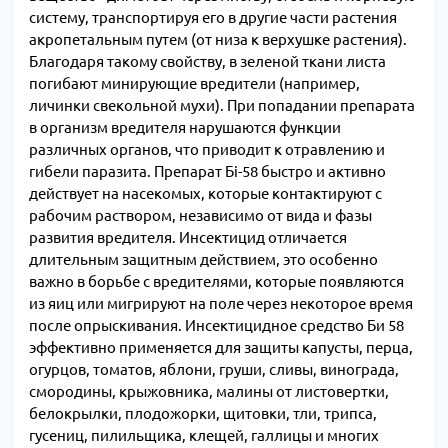
систему, транспортируя его в другие части растения
акропетальным путем (от низа к верхушке растения).
Благодаря такому свойству, в зеленой ткани листа
погибают минирующие вредители (например,
личинки свекольной мухи). При попадании препарата
в организм вредителя нарушаются функции
различных органов, что приводит к отравлению и
гибели паразита. Препарат Бі-58 быстро и активно
действует на насекомых, которые контактируют с
рабочим раствором, независимо от вида и фазы
развития вредителя. Инсектицид отличается
длительным защитным действием, это особенно
важно в борьбе с вредителями, которые появляются
из яиц или мигрируют на поле через некоторое время
после опрыскивания. Инсектицидное средство Би 58
эффективно применяется для защиты капусты, перца,
огурцов, томатов, яблони, груши, сливы, винограда,
смородины, крыжовника, малины от листовертки,
белокрылки, плодожорки, щитовки, тли, трипса,
гусениц, пилильщика, клещей, галлицы и многих