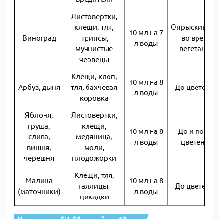
Листовертки,
клещи, тля,
Опрыскивани
10 мл на 7
Виноград
трипсы,
во время
л воды
мучнистые
вегетации
червецы
Клещи, клоп,
10 мл на 8
Арбуз, дыня
тля, бахчевая
До цветения
л воды
коровка
Яблоня,
Листовертки,
груша,
клещи,
10 мл на 8
До и после
слива,
медяница,
л воды
цветения
вишня,
моли,
черешня
плодожорки
Клещи, тля,
Малина
10 мл на 8
галлицы,
До цветения
(маточники)
л воды
цикадки