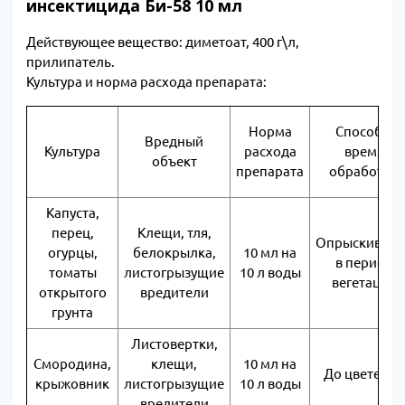
инсектицида Би-58 10 мл
Действующее вещество: диметоат, 400 г\л,
прилипатель.
Культура и норма расхода препарата:
Норма
Способ и
Вредный
Культура
расхода
время
объект
препарата
обработки
Капуста,
перец,
Клещи, тля,
Опрыскивани
огурцы,
белокрылка,
10 мл на
в период
томаты
листогрызущие
10 л воды
вегетации
открытого
вредители
грунта
Листовертки,
Смородина,
клещи,
10 мл на
До цветения
крыжовник
листогрызущие
10 л воды
вредители