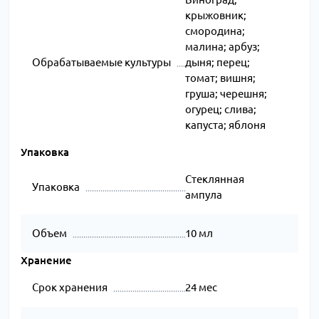
крыжовник;
смородина;
малина; арбуз;
Обрабатываемые культуры
дыня; перец;
томат; вишня;
груша; черешня;
огурец; слива;
капуста; яблоня
Упаковка
Стеклянная
Упаковка
ампула
Объем
10 мл
Хранение
Срок хранения
24 мес