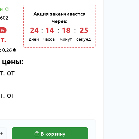
ии
Акция заканчивается
602
через:
24
:
14
:
18
:
24
5%
т.
дней
часов
минут
секунд
:
0.26 ₴
 цены:
т. от
т. от
В корзину