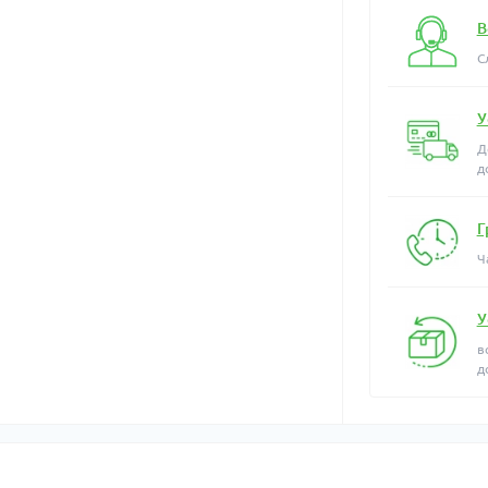
В
С
У
Д
д
Г
Ч
У
в
д