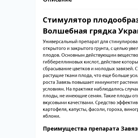
Стимулятор плодообраз
Волшебная грядка Укра
Универсальный препарат для стимулирован
открытого и закрытого грунта, с целью ув
плодов. Основным действующим веществом
гиббереллиновых кислот, действие которых
сбрасывание цветков и молодых завязей. 
растущие ткани плода, что еще больше ус
роста Завязь повышает иммунитет растени
условиям. На практике наблюдались случаи
плоды, не имеющие семян. Такие плоды о
вкусовыми качествами. Средство эффективн
картофеля, капусты, фасоли, гороха, вино
яблони.
Преимущества препарата Завяз