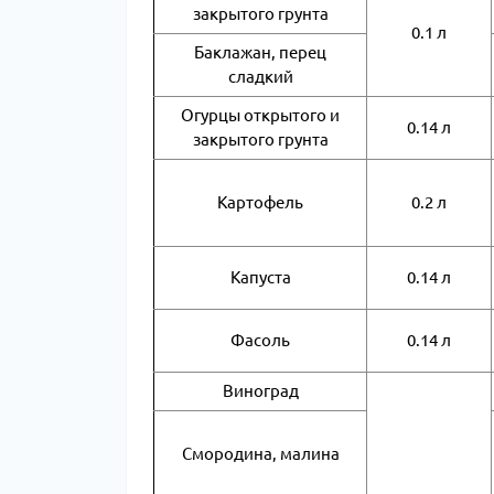
закрытого грунта
0.1 л
Баклажан, перец
сладкий
Огурцы открытого и
0.14 л
закрытого грунта
Картофель
0.2 л
Капуста
0.14 л
Фасоль
0.14 л
Виноград
Смородина, малина