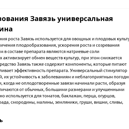
ования Завязь универсальная
ина
ия роста Завязь используется для овощных и плодовых культ
еличения плодообразования, ускорения роста и созревания
 в составе препарата являются натриевые соли
 активизирует обмен веществ культур, при этом снижается
Средство Завязь также содержит компоненты, которые питают
иливает эффективность препарата. Универсальный стимулятор
й, их устойчивость к заболеваниям и неблагоприятным погод
, когда не оплодотворенные завязи начинали расти, образуя
тличаются от обычных, большими размерами и улучшенными
о используется для томатов, баклажан, перца, огурцов,
града, смородины, малины, земляники, груши, вишни, сливы,
ь