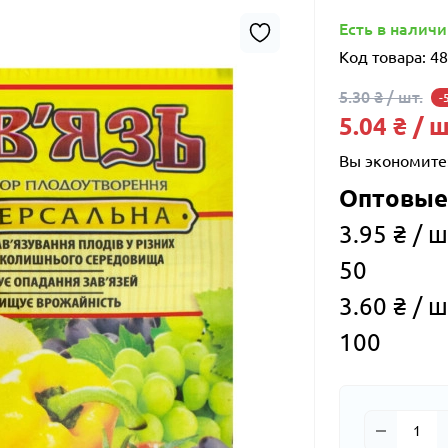
Есть в налич
Код товара:
48
5.30 ₴ / шт.
-
5.04 ₴ / ш
Вы экономите
Оптовые
3.95 ₴ / ш
50
3.60 ₴ / ш
100