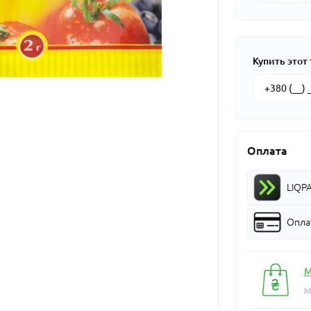
Купить этот 
Оплата
LIQP
Оплат
М
М