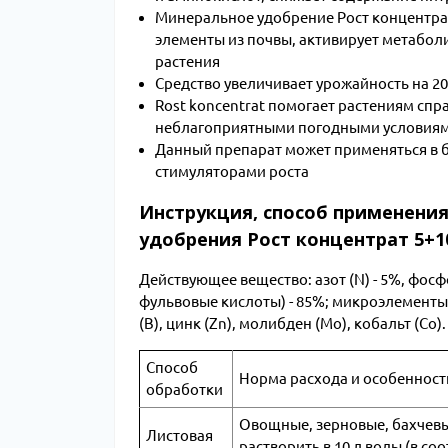
Минеральное удобрение Рост концентра
элементы из почвы, активирует метабол
растения
Средство увеличивает урожайность на 2
Rost koncentrat помогает растениям спр
неблагоприятными погодными условия
Данный препарат может применяться в б
стимуляторами роста
Инструкция, способ применения,
удобрения Рост концентрат 5+10
Действующее вещество: азот (N) - 5%, фосфо
фульвовые кислоты) - 85%; микроэлементы: с
(B), цинк (Zn), молибден (Mo), кобальт (Co)
Способ
Норма расхода и особеннос
обработки
Овощные, зерновые, бахчевые
Листовая
растворить в 10 л воды (в со