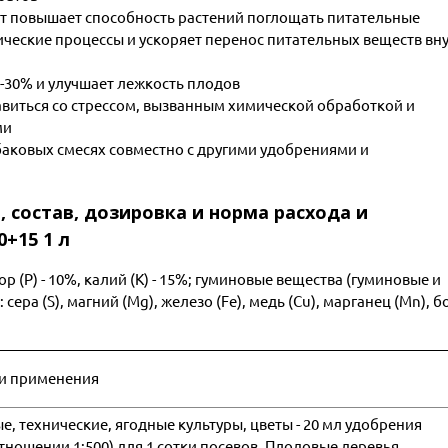
т повышает способность растений поглощать питательные
ические процессы и ускоряет перенос питательных веществ вн
0-30% и улучшает лежкость плодов
авиться со стрессом, вызванным химической обработкой и
ми
аковых смесях совместно с другими удобрениями и
 состав, дозировка и норма расхода и
+15 1 л
р (P) - 10%, калий (K) - 15%; гуминовые вещества (гуминовые и
ера (S), магний (Mg), железо (Fe), медь (Cu), марганец (Mn), б
.
ти применения
, технические, ягодные культуры, цветы - 20 мл удобрения
отношении 1:500) для 1 сотки посевов. Плодовые деревья,