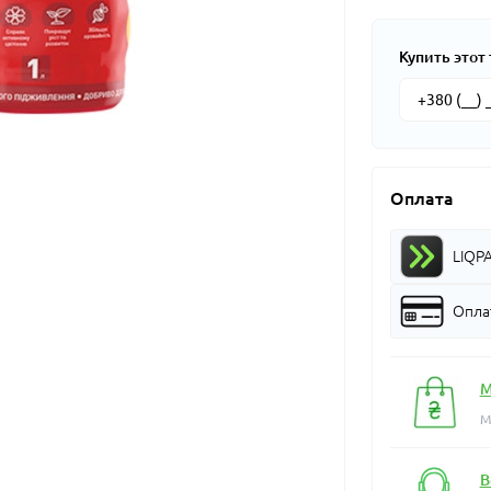
Купить этот 
Оплата
LIQP
Оплат
М
М
В