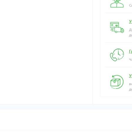
С
У
Д
д
Г
Ч
У
в
д