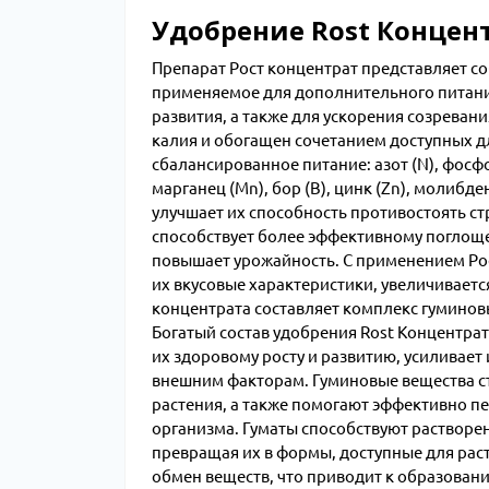
Удобрение Rost Концен
Препарат Рост концентрат представляет 
применяемое для дополнительного питания
развития, а также для ускорения созревани
калия и обогащен сочетанием доступных д
сбалансированное питание: азот (N), фосфор (
марганец (Mn), бор (B), цинк (Zn), молибд
улучшает их способность противостоять ст
способствует более эффективному поглощен
повышает урожайность. С применением Рос
их вкусовые характеристики, увеличиваетс
концентрата составляет комплекс гумино
Богатый состав удобрения Rost Концентрат
их здоровому росту и развитию, усиливает
внешним факторам. Гуминовые вещества ст
растения, а также помогают эффективно п
организма. Гуматы способствуют раствор
превращая их в формы, доступные для рас
обмен веществ, что приводит к образован