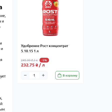
а
ие,
а и
а
 и
Удобрение Рост концентрат
 и
5.10.15 1 л
ся
245.00 ₴ / л
-5%
232.75 ₴ / л
В корзину
ует
я,
ый
мым