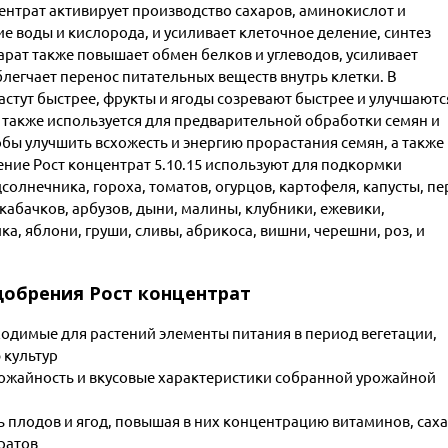
ентрат активирует производство сахаров, аминокислот и
е воды и кислорода, и усиливает клеточное деление, синтез
арат также повышает обмен белков и углеводов, усиливает
легчает перенос питательных веществ внутрь клетки. В
растут быстрее, фрукты и ягоды созревают быстрее и улучшаютс
 также используется для предварительной обработки семян и
бы улучшить всхожесть и энергию прорастания семян, а также
ние Рост концентрат 5.10.15 используют для подкормки
дсолнечника, гороха, томатов, огурцов, картофеля, капусты, пе
 кабачков, арбузов, дыни, малины, клубники, ежевики,
а, яблони, груши, сливы, абрикоса, вишни, черешни, роз, и
обрения Рост концентрат
ходимые для растений элементы питания в период вегетации,
 культур
рожайность и вкусовые характеристики собранной урожайной
 плодов и ягод, повышая в них концентрацию витаминов, сах
тратов