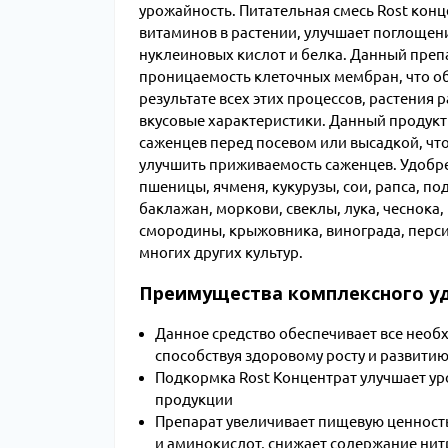
урожайность. Питательная смесь Rost конц
витаминов в растении, улучшает поглощени
нуклеиновых кислот и белка. Данный преп
проницаемость клеточных мембран, что об
результате всех этих процессов, растения 
вкусовые характеристики. Данный продукт
саженцев перед посевом или высадкой, что
улучшить приживаемость саженцев. Удобре
пшеницы, ячменя, кукурузы, сои, рапса, по
баклажан, моркови, свеклы, лука, чеснока,
смородины, крыжовника, винограда, персик
многих других культур.
Преимущества комплексного уд
Данное средство обеспечивает все необ
способствуя здоровому росту и развитию
Подкормка Rost Концентрат улучшает у
продукции
Препарат увеличивает пищевую ценность
и аминокислот, снижает содержание ни