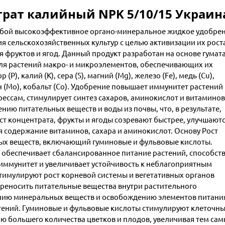
трат калийный NPK 5/10/15 Украин
собой высокоэффективное органо-минеральное жидкое удобрен
 сельскохозяйственных культур с целью активизации их рост
я фруктов и ягод. Данный продукт разработан на основе гумат
ля растений макро- и микроэлементов, обеспечивающих их
P), калий (K), сера (S), магний (Mg), железо (Fe), медь (Cu),
ен (Mo), кобальт (Co). Удобрение повышает иммунитет растений
рессам, стимулирует синтез сахаров, аминокислот и витаминов
ию питательных веществ и воды из почвы, что, в результате,
т концентрата, фрукты и ягоды созревают быстрее, улучшают
я содержание витаминов, сахара и аминокислот. Основу Рост
вых веществ, включающий гуминовые и фульвовые кислоты.
 обеспечивает сбалансированное питание растений, способств
 иммунитет и увеличивает устойчивость к неблагоприятным
имулируют рост корневой системы и вегетативных органов
ереносить питательные вещества внутри растительного
ению минеральных веществ и освобождению элементов питани
тений. Гуминовые и фульвовые кислоты стимулируют клеточн
ию большего количества цветков и плодов, увеличивая тем са