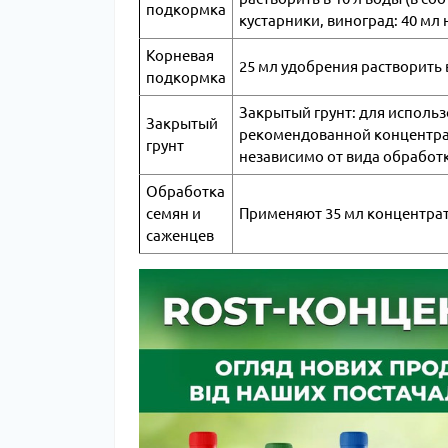
подкормка
кустарники, виноград: 40 мл н
Корневая
25 мл удобрения растворить в 
подкормка
Закрытый грунт: для исполь
Закрытый
рекомендованной концентраци
грунт
независимо от вида обработк
Обработка
семян и
Применяют 35 мл концентрата
саженцев