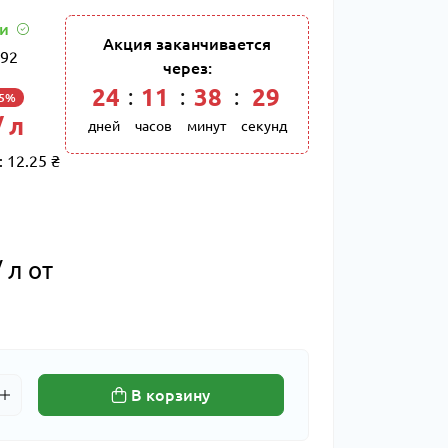
ии
Акция заканчивается
92
через:
24
:
11
:
38
:
28
-5%
/ л
дней
часов
минут
секунд
:
12.25 ₴
 л от
В корзину