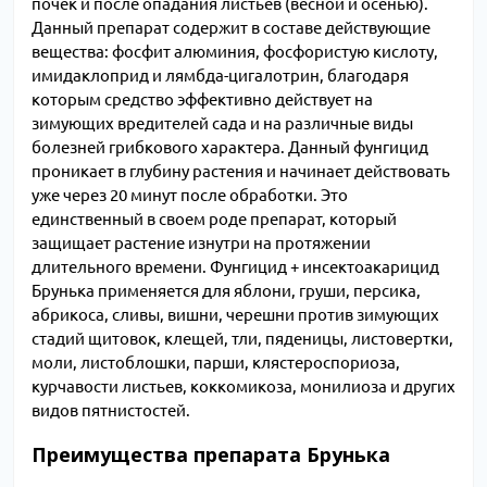
почек и после опадания листьев (весной и осенью).
Данный препарат содержит в составе действующие
вещества: фосфит алюминия, фосфористую кислоту,
имидаклоприд и лямбда-цигалотрин, благодаря
которым средство эффективно действует на
зимующих вредителей сада и на различные виды
болезней грибкового характера. Данный фунгицид
проникает в глубину растения и начинает действовать
уже через 20 минут после обработки. Это
единственный в своем роде препарат, который
защищает растение изнутри на протяжении
длительного времени. Фунгицид + инсектоакарицид
Брунька применяется для яблони, груши, персика,
абрикоса, сливы, вишни, черешни против зимующих
стадий щитовок, клещей, тли, пяденицы, листовертки,
моли, листоблошки, парши, клястероспориоза,
курчавости листьев, коккомикоза, монилиоза и других
видов пятнистостей.
Преимущества препарата Брунька