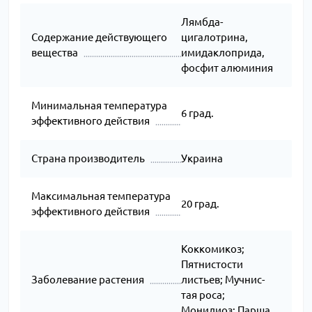
Лямбда-
Содержание действующего
цигалотрина,
вещества
имидаклоприда,
фосфит алюминия
Минимальная температура
6 град.
эффективного действия
Страна производитель
Украина
Максимальная температура
20 град.
эффективного действия
Коккомикоз;
Пятнистости
Заболевание растения
листьев; Муч­нис­
тая ро­са;
Монилиоз; Парша