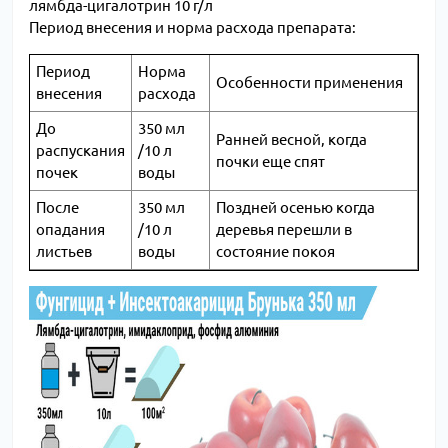
лямбда-цигалотрин 10 г/л
Период внесения и норма расхода препарата:
Период
Норма
Особенности применения
внесения
расхода
До
350 мл
Ранней весной, когда
распускания
/10 л
почки еще спят
почек
воды
После
350 мл
Поздней осенью когда
опадания
/10 л
деревья перешли в
листьев
воды
состояние покоя