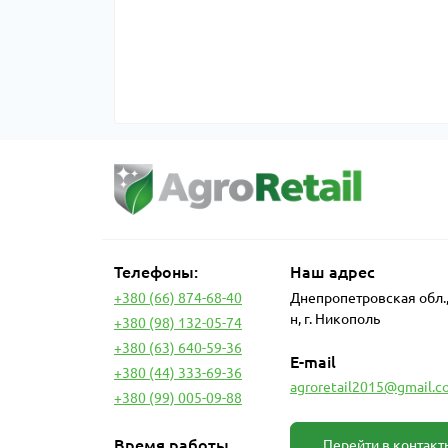
Телефоны:
Наш адрес
+380 (66) 874-68-40
Днепропетровская обл.
н, г. Никополь
+380 (98) 132-05-74
+380 (63) 640-59-36
E-mail
+380 (44) 333-69-36
agroretail2015@gmail.c
+380 (99) 005-09-88
Время работы
Перейти в контакт