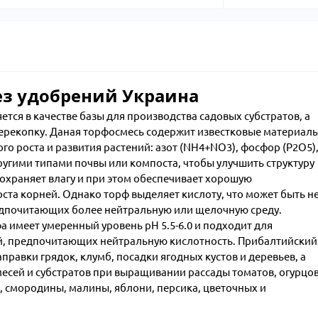
ез удобрений Украина
ся в качестве базы для производства садовых субстратов, а
перекопку. Даная торфосмесь содержит известковые материалы
о роста и развития растений: азот (NH4+NO3), фосфор (P2O5)
другими типами почвы или компоста, чтобы улучшить структуру
охраняет влагу и при этом обеспечивает хорошую
ста корней. Однако торф выделяет кислоту, что может быть н
дпочитающих более нейтральную или щелочную среду.
 имеет умеренный уровень рН 5.5-6.0 и подходит для
, предпочитающих нейтральную кислотность. Прибалтийский
правки грядок, клумб, посадки ягодных кустов и деревьев, а
есей и субстратов при выращивании рассады томатов, огурцов
, смородины, малины, яблони, персика, цветочных и