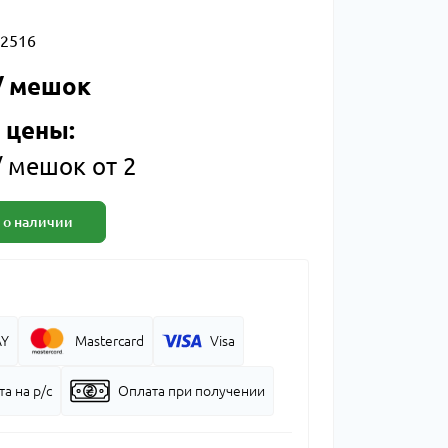
2516
 / мешок
 цены:
/ мешок от 2
 о наличии
AY
Mastercard
Visa
а на р/с
Оплата при получении