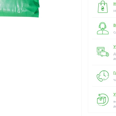
М
М
В
С
У
Д
д
Г
Ч
У
в
д