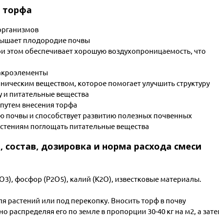
о торфа
организмов
вышает плодородие почвы
ри этом обеспечивает хорошую воздухопроницаемость, что
макроэлементы
аническим веществом, которое помогает улучшить структуру
у и питательные вещества
путем внесения торфа
ю почвы и способствует развитию полезных почвенных
стениям поглощать питательные вещества
 состав, дозировка и норма расхода смеси
3), фосфор (P2O5), калий (K2O), известковые материалы.
ля растений или под перекопку. Вносить торф в почву
 распределяя его по земле в пропорции 30-40 кг на м2, а зат