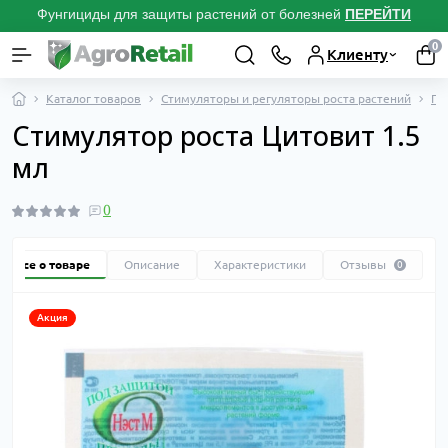
Фунгициды для защиты растений от болезней
ПЕРЕЙТИ
0
Клиенту
Каталог товаров
Стимуляторы и регуляторы роста растений
Пр
Стимулятор роста Цитовит 1.5
мл
0
Все о товаре
Описание
Характеристики
Отзывы
0
Акция